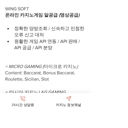
WING SOFT
온라인 카지노게임 알공급
 (
영상공급
)
정확한 양방조회 / 신속하고 민첩한 
오류 신고 대처
원활한 게임 API 연동 / API 판매 / 
API 공급 / API 분양
= MICRO GAMING (
마이크로 카지노
) 
Content: Baccarat, Bonus Baccarat, 
Roulette, Sicilian, Slot
= (
아시아 카지노
) AG GAMING 
Content: Baccarat, Roulette, Sic Bo, 
Dragon Tiger / Auto API Add Slots
24시간 상담원
카지노 정보채널
=TAISHAN GAMING (
타이샨 카지노
) 
Content: Baccarat, Roulette, Sekisui, 