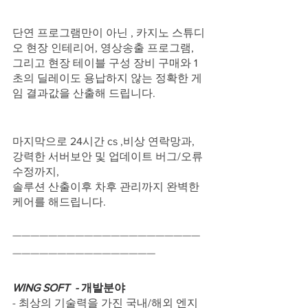
단연 프로그램만이 아닌 , 카지노 스튜디
오 현장 인테리어, 영상송출 프로그램,
그리고 현장 테이블 구성 장비 구매와 1
초의 딜레이도 용납하지 않는 정확한 게
임 결과값을 산출해 드립니다.
마지막으로 24시간 cs ,비상 연락망과,
강력한 서버보안 및 업데이트 버그/오류 
수정까지,
솔루션 산출이후 차후 관리까지 완벽한 
케어를 해드립니다.
—————————————————————
————————————————
WING SOFT  - 
개발분야
- 최상의 기술력을 가진 국내/해외 엔지