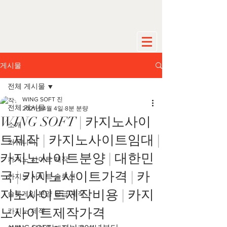
게시물
전체 게시물
WING SOFT 진
전체 게시물
2021년 4월 4일
8분 분량
WING SOFT | 카지노사이
소개
트제작 | 카지노사이트임대 |
커뮤니티
카지노사이트분양 | 대한민
카지노 사이트 제작
국 | 카지노사이트가격 | 카
카지노 사이트 솔루션
지노사이트제작비용 | 카지
슬롯게임 분양 공급 제작
노사이트제작가격
카지노 제작