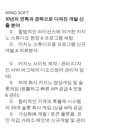
WING SOFT
10
년의 연혁과 경력으로 다져진 개발 산
출 분야
    0.    합법적인 라이선스에 의거한 카지
노 스튜디오 현장 & 프로그램 세팅.
    0.    카지노 스튜디오용 프로그램 신규
개발 & 의뢰분석.
    0.    카지노 사이트 제작 / 관리 (디자
인.서버.버그제어.디도스방어.관리자 임
대).
    0.    10개 회사 카지노 영상게임 및 슬
롯게임 (원활하고 빠른 API 공급 & 연동 
& 관리)
    0.    합리적인 가격과 후불제 시스템
의 35개 슬롯 회사 게임 (싱글 API) 공급.
    0.    가상화폐 개발 / 토큰 플렛폼. 코
인 지갑.거래소.메인넷 신규개발 및 관리.