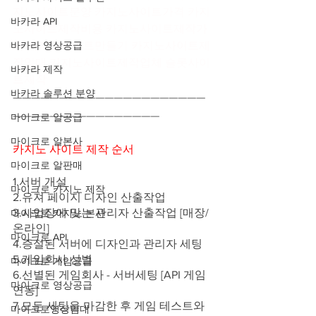
지노사이트분양 카지노사이트가격 카지
바카라 API
노사이트제작비용 카지노사이트제작가
바카라 영상공급
격 카지노사이트만들기 카지노사이트제
작임대 카지노사이트제작업체 슬롯사이
바카라 제작
트제작
바카라 솔루션 분양
—————————————————————
————————————————
마이크로 알공급
마이크로 알본사
카지노 사이트 제작 순서
마이크로 알판매
1.서버 개설
마이크로 카지노 제작
2.유져 페이지 디자인 산출작업 
3.사업장에 맞는 관리자 산출작업 [매장/
마이크로 카지노 본사
온라인]
마이크로 API
4.증설된 서버에 디자인과 관리자 세팅 
5.게임회사 선별
마이크로 게임공급
6.선별된 게임회사 - 서버세팅 [API 게임
마이크로 영상공급
연동] 
7.모든 세팅을 마감한 후 게임 테스트와 
마이크로영상임대