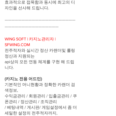
효과적으로 접목함과 동시에 최고의 디
자인을 선사해 드립니다.
—————————————————————
————————————————
WING SOFT | 카지노관리자 | 
SFWING.COM
전주적자와 실시간 정산 카랜더및 롤링
정산과 지원되는 
api상의 모든 연동 체계를 구현 해 드립
니다.
(카지노 전용 어드민)
기본작인 머니현황과 정확한 카랜더 검
색정보,
수익금관리 / 회원관리 / 입출금관리 / 쿠
폰관리 / 정산관리 / 조직관리 
/ 베팅내역 / 게시판/ 게임설정에서 좀 더 
세밀한 설정의 전주적자까지, 