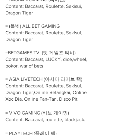
Content: Baccarat, Roulette, Sekisui, 
Dragon Tiger
= (올벳) ALL BET GAMING  
Content: Baccarat, Roulette, Sekisui, 
Dragon Tiger
=BETGAMES.TV  (벳 게임즈 티비)
Content: Baccarat, LUCKY, dice,wheel, 
pokor, war of bets
= ASIA LIVETECH (아시아 라이브 택)
Content: Baccarat, Roulette, Sekisui, 
Dragon Tiger,Online Belangkai, Online 
Xoc Dia, Online Fan-Tan, Disco Pit
= VIVO GAMING (비보 게이밍)
Content: Baccarat, roulette, blackjack.
= PLAYTECH (플레이 택)