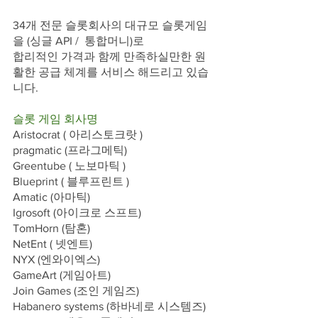
34개 전문 슬롯회사의 대규모 슬롯게임
을 (싱글 API /  통합머니)로
합리적인 가격과 함께 만족하실만한 원
활한 공급 체계를 서비스 해드리고 있습
니다.
슬롯 게임 회사명
Aristocrat ( 아리스토크랏 )
pragmatic (프라그메틱)
Greentube ( 노보마틱 )
Blueprint ( 블루프린트 )
Amatic (아마틱)
Igrosoft (아이크로 스프트)
TomHorn (탐혼)
NetEnt ( 넷엔트)
NYX (엔와이엑스)
GameArt (게임아트)
Join Games (조인 게임즈)
Habanero systems (하바네로 시스템즈)