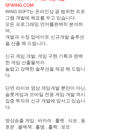
SFWING.COM
WING SOFT는 온라인상 광 범위한 프로
그램 개발에 목표를 두고 있습니다.
모든 프로그래밍 언어를완벽히 분석하
여,
개발과 수정 업데이트 신규개발 솔루션
을 산출 해 드립니다.
신규 게임 개발, 게임 구현 기획과 완벽
한 게임 산출물까지
놀랍고 강력한 솔루션을 제공 해 드립니
다.
단연 라이브 영상 게임개발 뿐만이 아닌,
슬롯게임과 모바일 전용 게임 개발 역시 
집중 투자와 신규 개발에 앞서고 있습니
다.
영상송출 게임 : 바카라 . 룰렛 . 식보 . 용
호문 . 블랙잭 . 홀뎀 . 홀짝 . 로또