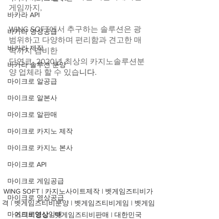
게임까지,
바카라 API
WING SOFT에서 추구하는 솔루션은 광
바카라 영상공급
범위하고 다양하며 편리함과 견고한 매
바카라 제작
력까지 겸비한
단연코, 2020년 최상의 카지노솔루션분
바카라 솔루션 분양
양 업체라 할 수 있습
니다.
마이크로 알공급
마이크로 알본사
마이크로 알판매
마이크로 카지노 제작
마이크로 카지노 본사
마이크로 API
마이크로 게임공급
WING SOFT | 카지노사이트제작 | 벳게임즈티비가
마이크로 영상공급
격 | 벳게임즈티비분양 | 벳게임즈티비게임 | 벳게임
마이크로영상임대
즈티비영상 | 벳게임즈티비판매 | 대한민국