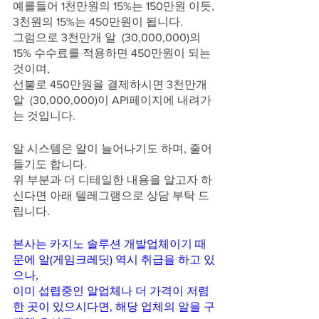
예를들어 1천만원의 15%는 150만원 이듯,
3천원의 15%는 450만원이 됩니다.
그럼으로 3천만개 알  (30,000,000)의 
15% 수수료를 적용하면 450만원이 되는 
것이며,
선불로 450만원을 결제하시면 3천만개 
알  (30,000,000)이 API페이지에 내려가
는 것입니다.
알 시스템은 알이 늘어나기도 하며, 줄어
들기도 합니다.
위 부분과 더 디테일한 내용을 알고자 하
신다면 아래 텔레그램으로 상담 부탁 드
립니다.
본사는 카지노 솔루션 개발업체이기 때
문에 알(게임크레딧) 역시 취급을 하고 있
으나,
이미 섭렵중인 알업체나 더 가격이 저렴
한 곳이 있으시다면, 해당 업체의 알을 구