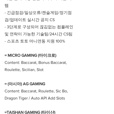
템
- 긴급점검/일상오류/캔슬게임/정기점
검/업데이트 실시간 공지 CS
- 3단계로 구성되어 끊김없는 컴플레인
및 연락이 가능한 기술팀/24시간 CS팀
- 스포츠 토토 머니연동 지원 100%
= MICRO GAMING (마이크로) 
Content: Baccarat, Bonus Baccarat, 
Roulette, Sicilian, Slot
= (아시아) AG GAMING 
Content: Baccarat, Roulette, Sic Bo, 
Dragon Tiger / Auto API Add Slots
=TAISHAN GAMING (타이샨) 