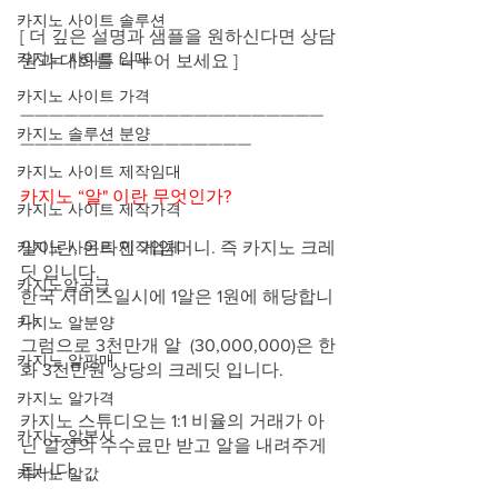
카지노 사이트 솔루션
[ 더 깊은 설명과 샘플을 원하신다면 상담
카지노 사이트 임대
원과 대화를 나누어 보세요 ]
카지노 사이트 가격
—————————————————————
카지노 솔루션 분양
————————————————
카지노 사이트 제작임대
카지노 “알" 이란 무엇인가?
카지노 사이트 제작가격
알이란, 온라인 게임머니. 즉 카지노 크레
카지노 사이트 제작업체
딧 입니다.
카지노알공급
한국 서비스일시에 1알은 1원에 해당합니
다.
카지노 알분양
그럼으로 3천만개 알  (30,000,000)은 한
카지노 알판매
화 3천만원 상당의 크레딧 입니다.
카지노 알가격
카지노 스튜디오는 1:1 비율의 거래가 아
카지노 알본사
닌 일정의 수수료만 받고 알을 내려주게 
됩니다.
카지노 알값