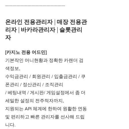
————————————————
온라인 전용관리자 | 매장 전용관
리자 | 바카라관리자 | 슬롯관리
자
[카지노 전용 어드민]
기본작인 머니현황과 정확한 카랜더 검
색정보,
수익금관리 / 회원관리 / 입출금관리 / 쿠
폰관리 / 정산관리 / 조직관리 
/ 베팅내역 / 게시판/ 게임설정에서 좀 더 
세밀한 설정의 전주적자까지, 
지원되는 API 체계에 한하여 원활한 연동
및 편리하고 빠른 관리자를 선사해 드립
니다.