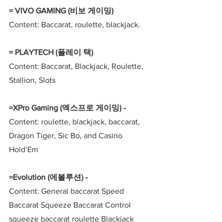
= VIVO GAMING (비보 게이밍)
Content: Baccarat, roulette, blackjack.
= PLAYTECH (플레이 택)
Content: Baccarat, Blackjack, Roulette, 
Stallion, Slots
=XPro Gaming (엑스프로 게이밍) - 
Content: roulette, blackjack, baccarat, 
Dragon Tiger, Sic Bo, and Casino 
Hold’Em
=Evolution (에볼루션) - 
Content: General baccarat Speed 
Baccarat Squeeze Baccarat Control 
squeeze baccarat roulette Blackjack