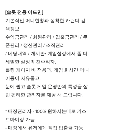
[슬롯 전용 어드민]
기본작인 머니현황과 정확한 카랜더 검
색정보,
수익금관리 / 회원관리 / 입출금관리 / 쿠
폰관리 / 정산관리 / 조직관리 
/ 베팅내역 / 게시판/ 게임설정에서 좀 더 
세밀한 설정의 전주적자,
롤링 게이지 바 적용과, 게임 회사간 머니
이동이 자유롭고,
눈에 쉽고 슬롯 게임 운영만의 특성을 살
린 편리한 관리자를 제공 해 드립니다.
* 매장관리자 - 100% 원하시는데로 커스
트마이징 가능
- 매장에서 유저에게 직접 입출금 가능.