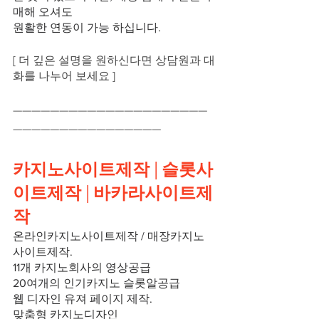
매해 오셔도
원활한 연동이 가능 하십니다.
[ 더 깊은 설명을 원하신다면 상담원과 대
화를 나누어 보세요 ]
—————————————————————
————————————————
카지노사이트제작 | 슬롯사
이트제작 | 바카라사이트제
작
온라인카지노사이트제작 / 매장카지노
사이트제작.
11개 카지노회사의 영상공급
20여개의 인기카지노 슬롯알공급
웹 디자인 유져 페이지 제작.
맞춤형 카지노디자인