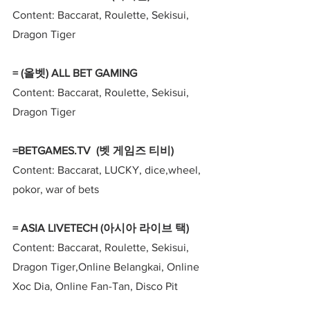
Content: Baccarat, Roulette, Sekisui, 
Dragon Tiger
= (올벳) ALL BET GAMING  
Content: Baccarat, Roulette, Sekisui, 
Dragon Tiger
=BETGAMES.TV  (벳 게임즈 티비)
Content: Baccarat, LUCKY, dice,wheel, 
pokor, war of bets
= ASIA LIVETECH (아시아 라이브 택)
Content: Baccarat, Roulette, Sekisui, 
Dragon Tiger,Online Belangkai, Online 
Xoc Dia, Online Fan-Tan, Disco Pit