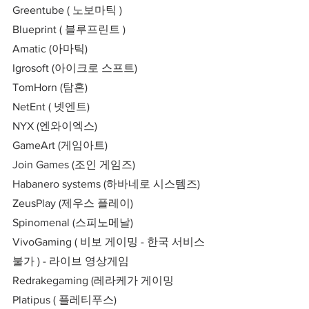
Greentube ( 노보마틱 )
Blueprint ( 블루프린트 )
Amatic (아마틱)
Igrosoft (아이크로 스프트)
TomHorn (탐혼)
NetEnt ( 넷엔트)
NYX (엔와이엑스)
GameArt (게임아트)
Join Games (조인 게임즈)
Habanero systems (하바네로 시스템즈)
ZeusPlay (제우스 플레이)
Spinomenal (스피노메날)
VivoGaming ( 비보 게이밍 - 한국 서비스 
불가 ) - 라이브 영상게임
Redrakegaming (레라케가 게이밍
Platipus ( 플레티푸스)