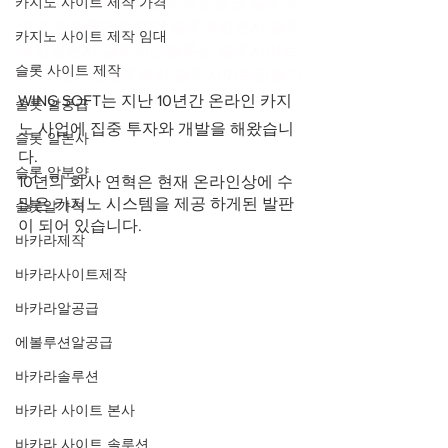
카지노 사이트 제작 가격
카지노사이트제작 슬롯게임공급 슬롯게
임가격 슬롯게임분양 슬롯게임본사 슬롯
카지노 사이트 제작 임대
게임알본사 슬롯머신솔루션 슬롯사이트
슬롯 사이트 제작
제작  온라인슬롯제작 슬롯사이트만들기
WING SOFT는 지난 10년간 온라인 카지
슬롯 알공급
노 사업에 집중 투자와 개발을 해왔습니
슬롯 알본사
다.
슬롯 알분양
10년의 회사 연혁은 현재 온라인상에 수 
많은 카지노 시스템을 제공 하게된 발판
슬롯알가격
이 되어 있습니다.
바카라제작
바카라사이트제작
바카라알공급
에볼루션알공급
바카라솔루션
바카라 사이트 본사
바카라 사이트 솔루션