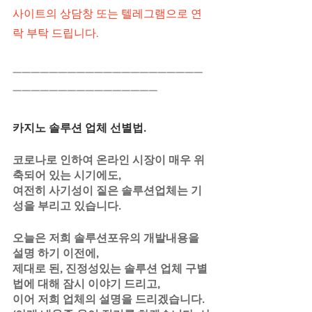
사이트의 상담창 또는 텔레그램으로 연
락 부탁 드립니다.
—————————————————————
————————————————
카지노 솔루션 업체 선별법.
코로나로 인하여 온라인 시장이 매우 위
축되어 있는 시기에도,
여전히 사기성이 짙은 솔루션업체는 기
성을 부리고 있습니다.
오늘은 저희 솔루션포유의 개발내용을 
설명 하기 이전에, 
제대로 된, 진정성있는 솔루션 업체 구별
법에 대해 잠시 이야기 드리고,
이어 저희 업체의 설명을 드리겠습니다.