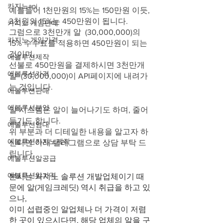
카지노api
예를들어 1천만원의 15%는 150만원 이듯,
3천원의 15%는 450만원이 됩니다.
카지노 게임판매
그럼으로 3천만개 알  (30,000,000)의 
카지노 게임가격
15% 수수료를 적용하면 450만원이 되는 
것이며,
에볼루션제작
선불로 450만원을 결제하시면 3천만개 
에볼루션가격
알  (30,000,000)이 API페이지에 내려가
는 것입니다.
에볼루션판매
에볼루션분양
알 시스템은 알이 늘어나기도 하며, 줄어
들기도 합니다.
에볼루션임대
위 부분과 더 디테일한 내용을 알고자 하
에볼루션카지노제작
신다면 아래 텔레그램으로 상담 부탁 드
립니다.
에볼루션알공급
에볼루션알가격
본사는 카지노 솔루션 개발업체이기 때
문에 알(게임크레딧) 역시 취급을 하고 있
으나,
이미 섭렵중인 알업체나 더 가격이 저렴
한 곳이 있으시다면, 해당 업체의 알을 구