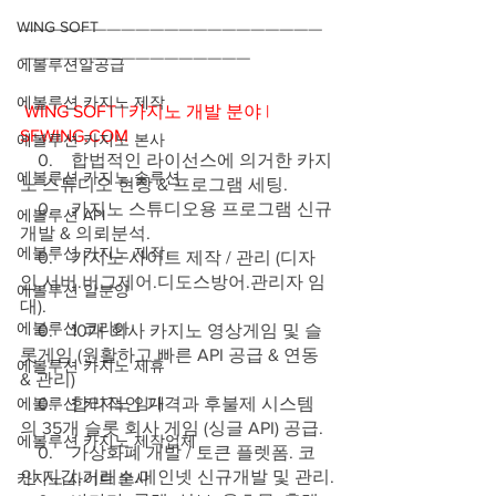
WING SOFT
—————————————————————
————————————————
에볼루션알공급
에볼루션 카지노 제작
 WING SOFT | 카지노 개발 분야 | 
SFWING.COM
에볼루션 카지노 본사
    0.    합법적인 라이선스에 의거한 카지
에볼루션 카지노 솔루션
노 스튜디오 현장 & 프로그램 세팅.
    0.    카지노 스튜디오용 프로그램 신규
에볼루션 API
개발 & 의뢰분석.
에볼루션 카지노 제작
    0.    카지노 사이트 제작 / 관리 (디자
인.서버.버그제어.디도스방어.관리자 임
에볼루션 알분양
대).
에볼루션 코리아
    0.    10개 회사 카지노 영상게임 및 슬
롯게임 (원활하고 빠른 API 공급 & 연동 
에볼루션 카지노 제휴
& 관리)
    0.    합리적인 가격과 후불제 시스템
에볼루션 카지노 임대
의 35개 슬롯 회사 게임 (싱글 API) 공급.
에볼루션 카지노 제작업체
    0.    가상화폐 개발 / 토큰 플렛폼. 코
인 지갑.거래소.메인넷 신규개발 및 관리.
카지노 사이트 본사