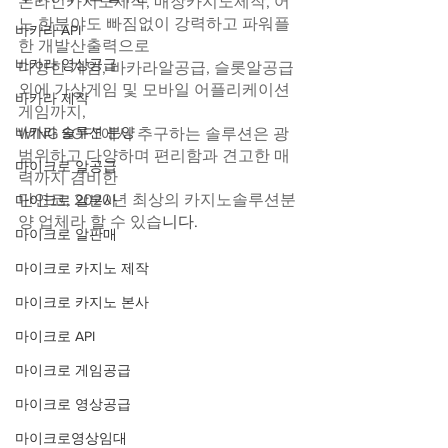
온라인카지노제작, 매장카지노제작, 어
느 한분야도 빠짐없이 강력하고 파워플
바카라 API
한 개발산출력으로
바카라 영상공급
다양한 게임, 바카라알공급, 슬롯알공급 
외에 가상게임 및 모바일 어플리케이션 
바카라 제작
게임까지,
바카라 솔루션 분양
WING SOFT에서 추구하는 솔루션은 광
범위하고 다양하며 편리함과 견고한 매
마이크로 알공급
력까지 겸비한
단연코, 2020년 최상의 카지노솔루션분
마이크로 알본사
양 업체라 할 수 있습
니다.
마이크로 알판매
마이크로 카지노 제작
마이크로 카지노 본사
마이크로 API
마이크로 게임공급
마이크로 영상공급
마이크로영상임대