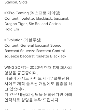
Stallion, Slots
=XPro Gaming (엑스프로 게이밍) 
Content: roulette, blackjack, baccarat, 
Dragon Tiger, Sic Bo, and Casino 
Hold’Em
=Evolution (에볼루션) 
Content: General baccarat Speed 
Baccarat Squeeze Baccarat Control 
squeeze baccarat roulette Blackjack
WING SOFT는 2020년 현재 11개 회사의 
영상을 공급중이며,
더불어 카지노 사이트 제작 / 슬롯전용 
사이트 제작 솔루션 개발에도 집중을 하
고 있습니다.
더 깊은 내용의 상담을 원하신다면 아래 
연락처로 상담을 부탁 드립니다.