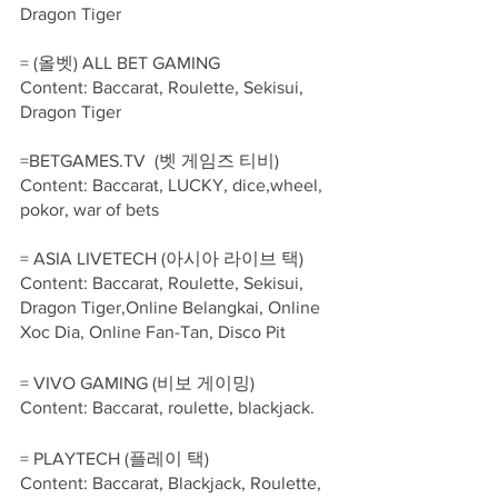
Dragon Tiger
= (올벳) ALL BET GAMING  
Content: Baccarat, Roulette, Sekisui, 
Dragon Tiger
=BETGAMES.TV  (벳 게임즈 티비)
Content: Baccarat, LUCKY, dice,wheel, 
pokor, war of bets
= ASIA LIVETECH (아시아 라이브 택)
Content: Baccarat, Roulette, Sekisui, 
Dragon Tiger,Online Belangkai, Online 
Xoc Dia, Online Fan-Tan, Disco Pit
= VIVO GAMING (비보 게이밍)
Content: Baccarat, roulette, blackjack.
= PLAYTECH (플레이 택)
Content: Baccarat, Blackjack, Roulette, 