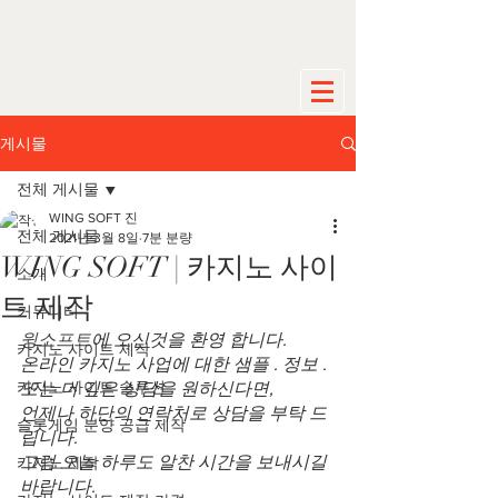
게시물
전체 게시물
WING SOFT 진
전체 게시물
2021년 3월 8일
7분 분량
WING SOFT | 카지노 사이
소개
트 제작
커뮤니티
윙소프트
에 오신것을 환영 합니다.
카지노 사이트 제작
온라인 카지노 사업에 대한 샘플 . 정보 . 
카지노 사이트 솔루션
또는 더 깊은 상담을 원하신다면,
언제나 하단의 연락처로 상담을 부탁 드
슬롯게임 분양 공급 제작
립니다.
그럼 오늘 하루도 알찬 시간을 보내시길 
카지노 제작
바랍니다.