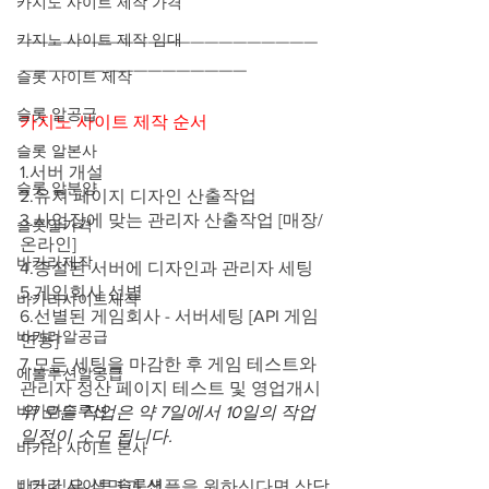
카지노 사이트 제작 가격
카지노 사이트 제작 임대
—————————————————————
————————————————
슬롯 사이트 제작
슬롯 알공급
카지노 사이트 제작 순서
슬롯 알본사
1.서버 개설
슬롯 알분양
2.유져 페이지 디자인 산출작업 
3.사업장에 맞는 관리자 산출작업 [매장/
슬롯알가격
온라인]
바카라제작
4.증설된 서버에 디자인과 관리자 세팅 
5.게임회사 선별
바카라사이트제작
6.선별된 게임회사 - 서버세팅 [API 게임
바카라알공급
연동] 
7.모든 세팅을 마감한 후 게임 테스트와 
에볼루션알공급
관리자 정산 페이지 테스트 및 영업개시
바카라솔루션
위 모든 작업은 약 7일에서 10일의 작업
일정이 소모 됩니다.
바카라 사이트 본사
바카라 사이트 솔루션
[ 더 깊은 설명과 샘플을 원하신다면 상담