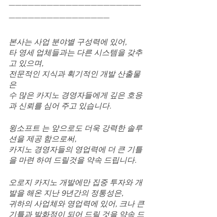
—————————————————————
————————————————
본사는 사업 분야별 구성력에 있어, 
타 영세 업체들과는 다른 시스템을 갖추
고 있으며,
전문적인 지식과 획기적인 개발 산출물
은 
수 많은 카지노 경영자들에게 깊은 호응
과 신뢰를 심어 주고 있습니다. 
윙소프트 는 앞으로도 더욱 강력한 솔루
션을 제공 함으로써, 
카지노 경영자들의 영업력에 더 큰 기틀
을 마련 하여 드릴것을 약속 드립니다.
오로지 카지노 개발에만 집중 투자와 개
발을 해온 지난 9년간의 정통성은,
귀하의 사업체와 영업력에 있어, 크나 큰 
기틀과 발화점이 되어 드릴 것을 약속 드