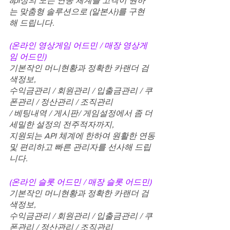
api상의 모든 연동 체계를 고객이 원하
는 맞춤형 솔루션으로 (알본사)를 구현 
해 드립니다.
(온라인 영상게임 어드민 / 매장 영상게
임 어드민)
기본작인 머니현황과 정확한 카랜더 검
색정보,
수익금관리 / 회원관리 / 입출금관리 / 쿠
폰관리 / 정산관리 / 조직관리 
/ 베팅내역 / 게시판/ 게임설정에서 좀 더 
세밀한 설정의 전주적자까지, 
지원되는 API 체계에 한하여 원활한 연동
및 편리하고 빠른 관리자를 선사해 드립
니다.
(온라인 슬롯 어드민 / 매장 슬롯 어드민)
기본작인 머니현황과 정확한 카랜더 검
색정보,
수익금관리 / 회원관리 / 입출금관리 / 쿠
폰관리 / 정산관리 / 조직관리 