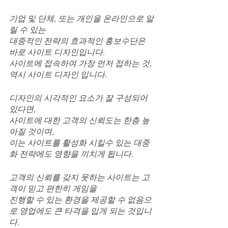
기업 및 단체, 또는 개인을 온라인으로 알
릴 수 있는
대중적인 전략의 효과적인 홍보수단은 
바로 사이트 디자인입니다.
사이트에 접속하여 가장 먼저 접하는 것, 
역시 사이트 디자인 입니다.
디자인의 시각적인 요소가 잘 구성되어 
있다면,
사이트에 대한 고객의 신뢰도는 한층 높
아질 것이며,
이는 사이트를 활성화 시킬수 있는 대중
화 전략에도 영향을 끼치게 됩니다.
고객의 신뢰를 갖지 못하는 사이트는 고
객이 믿고 편한히 게임을
진행할 수 있는 환경을 제공할 수 없음으
로 영업에도 큰 타격을 입게 되는 것입니
다.