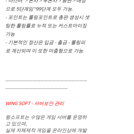
- 마스터  > 본사 > 부본사 > 총판 > 매장
으로 5단계임~99단계 모두 가능.
- 포인트는 롤링포인트로 총판 생성시 셋
팅한 롤링률로 누적 또는 커스트마이징 
가능
- 기본적인 정산은 입금 - 출금 - 롤링피
로 계산되며 이 또한 마춤형으로 가능.
—————————————————————
————————————————
WING SOFT - 서버보안 관리
윙소프트는 수많은 게임 서버를 운영하
고 있으며, 
실제 자체제작 게임을 온라인상에 개발 