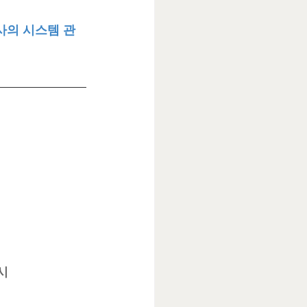
사의 시스템 관
시