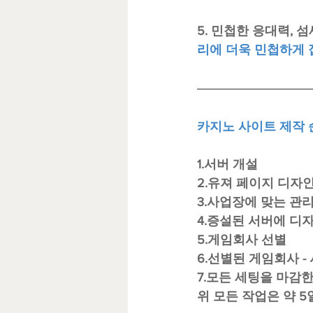
5. 민첩한 응대력, 
리에 더욱 민첩하게 
카지노 사이트 제작 
1.서버 개설
2.유져 페이지 디자인
3.사업장에 맞는 관리
4.증설된 서버에 디
5.게임회사 선별
6.선별된 게임회사 - 서
7.모든 세팅을 마감
위 모든 작업은 약 