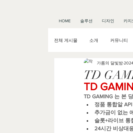
HOME
솔루션
디자인
카지
전체 게시물
소개
커뮤니티
가름의 달빛밤
202
카지노 제작
카지노 사이트 
TD GAM
TD GAMI
슬롯 알본사
슬롯 알분양
TD GAMING 는 본
정품 통합알 AP
에볼루션알공급
바카라솔루
추가금이 없는 
슬롯+라이브 통합
24시간 비상대응