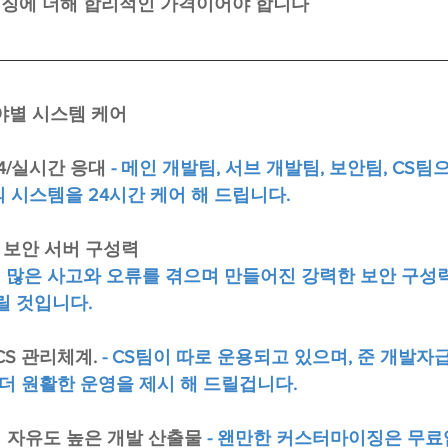
징에 더해 합리적인 가격이어야 합니다
분야별 시스템 케어
24/실시간 응대
 - 메인 개발팀, 서브 개발팀, 보안팀, CS
 시스템을 24시간 케어 해 드립니다.
철벽 보안 서버 구성력
숫하게 많은 사고와 오류를 겪으며 만들어진 강력한 보안 구성
릴 것입니다. 
 CS 관리체계.
 - CS팀이 따로 운용되고 있으며, 준 개발자
 더 원활한 운영을 제시 해 드릴겁니다.
서 자유도 높은 개발 산출물
 - 왠만한 커스터마이징은 무료