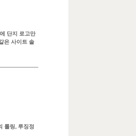
에 단지 로고만 
개같은 사이트 솔
의 롤링, 루징정