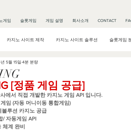
노게임
슬롯게임
게임 설명
회사소개
CONTACT
FA
카지노 사이트 제작
카지노 사이트 솔루션
슬롯게임 
4년 5월 15일
4분 분량
제작 가격
카지노 사이트 제작 임대
슬롯 사이트 제작
ING
NG [정품 게임 공급]
슬롯알가격
바카라제작
바카라사이트제작
바카라
 당사에서 직접 개발한 카지노 게임 API 입니다.
I 게임 (자동 머니이동 통합게임)
션
바카라 사이트 본사
바카라 사이트 솔루션
바카라 
에볼루션 카지노 공급
/ 자동게임 API
 체계 완비