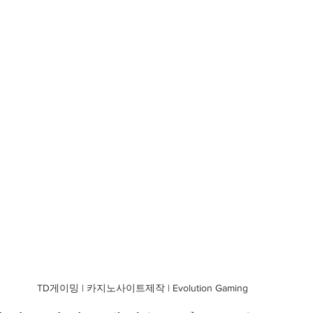
TD게이밍 | 카지노사이트제작 | Evolution Gaming