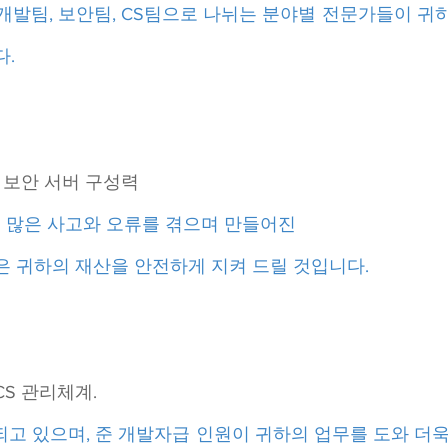
다.
철벽 보안 서버 구성력
숫하게 많은 사고와 오류를 겪으며 만들어진
은 귀하의 재산을 안전하게 지켜 드릴 것입니다. 
 CS 관리체계.