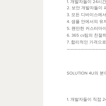
1. 개발자들이 24시
2. 보안 개발자들이 
3. 모든 디바이스에서
4. 샘플 안에서의 유
5. 왠만한 커스터마
6. 365 cs팀의 
7. 합리적인 가격으로
———————————
SOLUTION 4U의 
1. 개발자들이 직접 