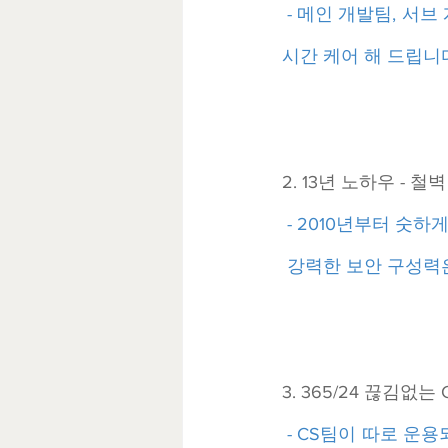
 - 메인 개발팀, 서브 개발팀, 보안팀, CS팀으로 나뉘는 분야별 전문가들이 귀하의 시스템을 24
시간 케어 해 드립니
2. 13년 노하우 - 
 - 2010년부터 
 강력한 보안 구성력
3. 365/24 끊김없는
 - CS팀이 따로 운용되고 있으며, 준 개발자급 인원이 귀하의 업무를 도와 더욱 더 원활한 운영