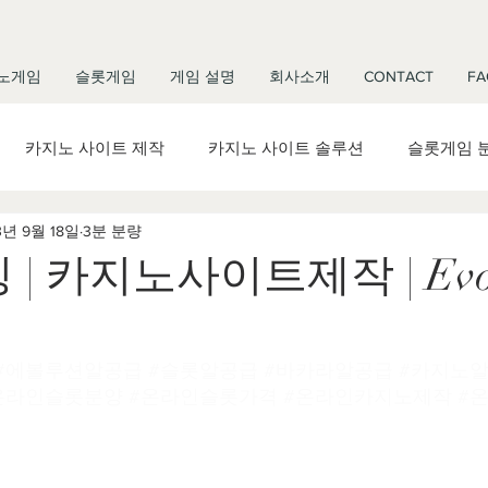
노게임
슬롯게임
게임 설명
회사소개
CONTACT
FA
카지노 사이트 제작
카지노 사이트 솔루션
슬롯게임 
3년 9월 18일
3분 분량
제작 가격
카지노 사이트 제작 임대
슬롯 사이트 제작
| 카지노사이트제작 | Evol
슬롯알가격
바카라제작
바카라사이트제작
바카라
#에볼루션알공급
#슬롯알공급
#바카라알공급
#카지노
온라인슬롯분양
#온라인슬롯가격
#온라인카지노제작
#
션
바카라 사이트 본사
바카라 사이트 솔루션
바카라 