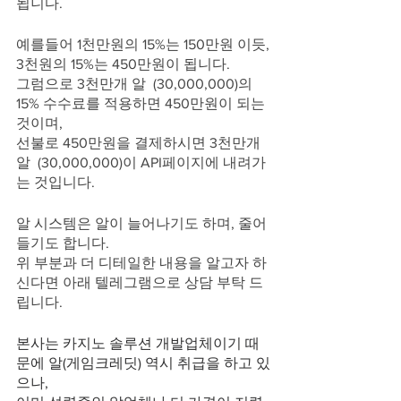
됩니다.
예를들어 1천만원의 15%는 150만원 이듯,
3천원의 15%는 450만원이 됩니다.
그럼으로 3천만개 알  (30,000,000)의 
15% 수수료를 적용하면 450만원이 되는 
것이며,
선불로 450만원을 결제하시면 3천만개 
알  (30,000,000)이 API페이지에 내려가
는 것입니다.
알 시스템은 알이 늘어나기도 하며, 줄어
들기도 합니다.
위 부분과 더 디테일한 내용을 알고자 하
신다면 아래 텔레그램으로 상담 부탁 드
립니다.
본사는 카지노 솔루션 개발업체이기 때
문에 알(게임크레딧) 역시 취급을 하고 있
으나,