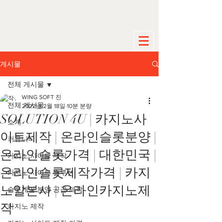
게시물
전체 게시물
WING SOFT 진
전체 게시물
2022년 2월 18일
10분 분량
SOLUTION 4U | 카지노사
소개
이트제작 | 온라인슬롯분양 |
커뮤니티
온라인슬롯가격 | 대한민국 |
카지노 사이트 제작
온라인슬롯제작가격 | 카지
카지노 사이트 솔루션
노알본사 | 온라인카지노제
슬롯게임 분양 공급 제작
작
카지노 제작