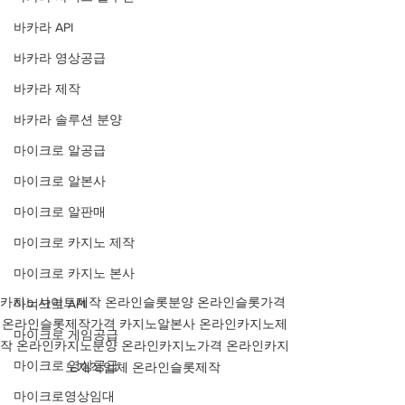
바카라 API
바카라 영상공급
바카라 제작
바카라 솔루션 분양
마이크로 알공급
마이크로 알본사
마이크로 알판매
마이크로 카지노 제작
마이크로 카지노 본사
카지노사이트제작 온라인슬롯분양 온라인슬롯가격 
마이크로 API
온라인슬롯제작가격 카지노알본사 온라인카지노제
마이크로 게임공급
작 온라인카지노분양 온라인카지노가격 온라인카지
마이크로 영상공급
노제작업체 온라인슬롯제작 
마이크로영상임대