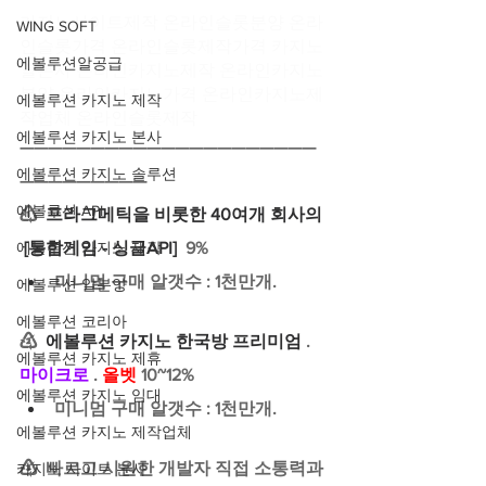
카지노사이트제작 온라인슬롯분양 온라
WING SOFT
인슬롯가격 온라인슬롯제작가격 카지노
에볼루션알공급
알본사 온라인카지노제작 온라인카지노
분양 온라인카지노가격 온라인카지노제
에볼루션 카지노 제작
작업체 온라인슬롯제작 
에볼루션 카지노 본사
—————————————————————
에볼루션 카지노 솔루션
—————————
에볼루션 API
♳  
프라그메틱을 비롯한 40여개 회사의 
 [통합게임 - 싱글API] 
 9%
에볼루션 카지노 제작
미니멈 구매 알갯수 : 1천만개.
에볼루션 알분양
에볼루션 코리아
♴  
에볼루션 카지노 한국방 프리미엄
 . 
에볼루션 카지노 제휴
마이크로
 . 
올벳
 10~12% 
에볼루션 카지노 임대
미니멈 구매 알갯수 : 1천만개.
에볼루션 카지노 제작업체
♵  빠르고 시원한 개발자 직접 소통력과 
카지노 사이트 본사