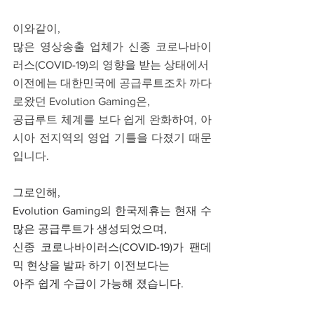
이와같이, 
많은 영상송출 업체가 신종 코로나바이
러스(COVID-19)의 영향을 받는 상태에서
이전에는 대한민국에 공급루트조차 까다
로왔던 Evolution Gaming은,
공급루트 체계를 보다 쉽게 완화하여, 아
시아 전지역의 영업 기틀을 다졌기 때문
입니다.
그로인해, 
Evolution Gaming의 한국제휴는 현재 수
많은 공급루트가 생성되었으며,
신종 코로나바이러스(COVID-19)가 팬데
믹 현상을 발파 하기 이전보다는
아주 쉽게 수급이 가능해 졌습니다.