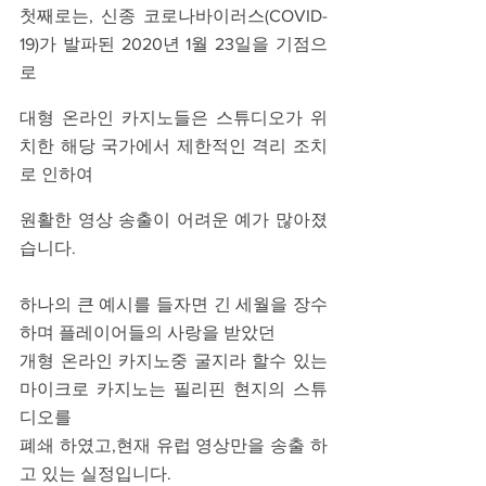
첫째로는, 신종 코로나바이러스(COVID-
19)가 발파된 2020년 1월 23일을 기점으
로
대형 온라인 카지노들은 스튜디오가 위
치한 해당 국가에서 제한적인 격리 조치
로 인하여
원활한 영상 송출이 어려운 예가 많아졌
습니다.
하나의 큰 예시를 들자면 긴 세월을 장수
하며 플레이어들의 사랑을 받았던
개형 온라인 카지노중 굴지라 할수 있는 
마이크로 카지노는 필리핀 현지의 스튜
디오를 
폐쇄 하였고,현재 유럽 영상만을 송출 하
고 있는 실정입니다.