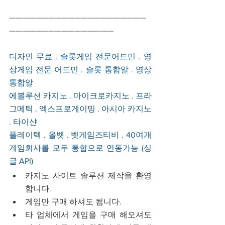
—————————————————————
————————————————
디자인 무료 . 슬롯게임 전문어드민 . 영
상게임 전문 어드민 . 슬롯 통합알 . 영상 
통합알
에볼루션 카지노 . 마이크로카지노 . 프라
그메틱 . 엑스프로게이밍 . 아시아 카지노 
. 타이샨
플레이텍 . 올벳 . 벳게임즈티비 . 40여개 
게임회사를 모두 통합으로 연동가능 (싱
글 API)
카지노 사이트 솔루션 제작을 환영 
합니다.
게임만 구매 하셔도 됩니다.
타 업체에서 게임을 구매 해오셔도 