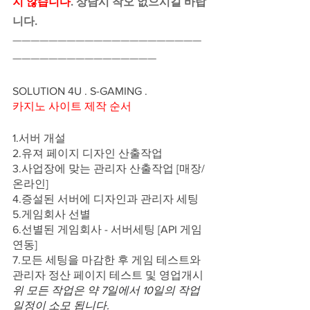
지 않습니다
. 상담시 착오 없으시길 바랍
니다.
—————————————————————
————————————————
SOLUTION 4U . S-GAMING .
카지노 사이트 제작 순서
1.서버 개설
2.유져 페이지 디자인 산출작업 
3.사업장에 맞는 관리자 산출작업 [매장/
온라인]
4.증설된 서버에 디자인과 관리자 세팅 
5.게임회사 선별
6.선별된 게임회사 - 서버세팅 [API 게임
연동] 
7.모든 세팅을 마감한 후 게임 테스트와 
관리자 정산 페이지 테스트 및 영업개시
위 모든 작업은 약 7일에서 10일의 작업
일정이 소모 됩니다.