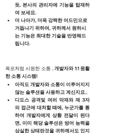
듯, 본사의 관리자에 기능을 탑재하
여 보세요.
더 나아가, 더욱 강력한 어드민으로 
거듭나기 위하여, 귀하께서 원하시
는 기능은 최대한 기술을 반영해드
립니다.
폭포처럼 시원한 소통 , 
개발자와 1:1 원활
한 소통 시스템!
아직도 개발자와 소통이 이루어지지 
않는 솔루션을 사용하고 계신지요..
디도스 공격및 여러 악재와 제 3자
의 접근에 대처할 때에, 누군가를 통
하여 개발자에게 상황 전달이 된다
면, 이미 해당 솔루션은 방어 능력을 
상실한 상태란것을 귀하께서도 인지 