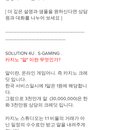
[ 더 깊은 설명과 샘플을 원하신다면 상담
원과 대화를 나누어 보세요 ]
—————————————————————
————————————————
SOLUTION 4U . S-GAMING .
카지노 “알" 이란 무엇인가?
알이란, 온라인 게임머니. 즉 카지노 크레
딧 입니다.
한국 서비스일시에 1알은 1원에 해당합니
다.
그럼으로 3천만개 알  (30,000,000)은 한
화 3천만원 상당의 크레딧 입니다.
카지노 스튜디오는 1:1 비율의 거래가 아
닌 일정의 수수료만 받고 알을 내려주게 