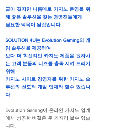
글이 길지만 나름데로 카지노 운영을 위
해 좋은 솔루션을 찾는 경영진들에게
필요한 덕목이 될것입니다,
SOLUTION 4U는 Evolution Gaming의 게
임 솔루션을 제공하여 
보다 더 혁신적인 카지노 제품을 원하시
는 고객 분들의 니즈를 충족 시켜 드리기 
위해
카지노 사이트 경영자를 위한 카지노 솔
루션의 선도적 개발 업체라 할수 있습니
다.
Evolution Gaming이 온라인 카지노 업계
에서 성공한 비결은 두 가지라 볼수 있습
니다.