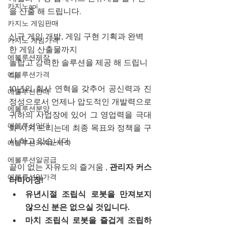
카지노api
을 산출 해 드립니다.
카지노 게임판매
신규 게임 개발, 게임 구현 기획과 완벽
카지노 게임가격
한 게임 산출물까지
에볼루션제작
놀랍고 강력한 솔루션을 제공 해 드립니
에볼루션가격
다.
10년의 회사 연혁을 갖추어 공신력과 진
에볼루션판매
정성으로서 언제나 압도적인 개발력으로
에볼루션분양
귀하의 사업장에 있어 그 영업력을 극대
에볼루션임대
화 시켜 드리는데 최종 목표와 정책을 구
사 하고 있습니다.
에볼루션카지노제작
에볼루션알공급
끝이 없는 자유도의 즐거움 , 
관리자 커스
에볼루션알가격
터마이징!
유년시절 조립식 로봇을 만져보지 
않으신 분은 없으실 것입니다. 
마치 조립식 로봇을 즐겁게 조립하