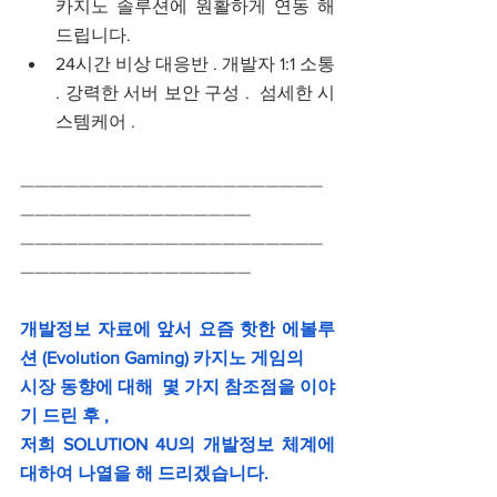
카지노 솔루션에 원활하게 연동 해 
드립니다.
24시간 비상 대응반 . 개발자 1:1 소통 
. 강력한 서버 보안 구성 .  섬세한 시
스템케어 .
—————————————————————
————————————————
—————————————————————
————————————————
개발정보 자료에 앞서 요즘 핫한 에볼루
션 (Evolution Gaming) 카지노 게임의 
시장 동향에 대해  몇 가지 참조점을 이야
기 드린 후 , 
저희 SOLUTION 4U의 개발정보 체계에 
대하여 나열을 해 드리겠습니다.