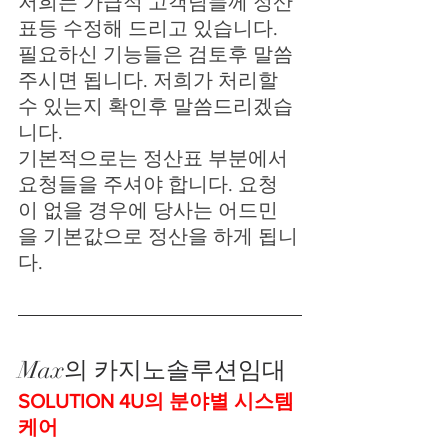
저희는 가급적 고객님들께 정산
표등 수정해 드리고 있습니다. 
필요하신 기능들은 검토후 말씀
주시면 됩니다. 저희가 처리할
수 있는지 확인후 말씀드리겠습
니다.
기본적으로는 정산표 부분에서 
요청들을 주셔야 합니다. 요청
이 없을 경우에 당사는 어드민
을 기본값으로 정산을 하게 됩니
다.
Max의 카지노솔루션임대
SOLUTION 4U의 분야별 시스템 
케어