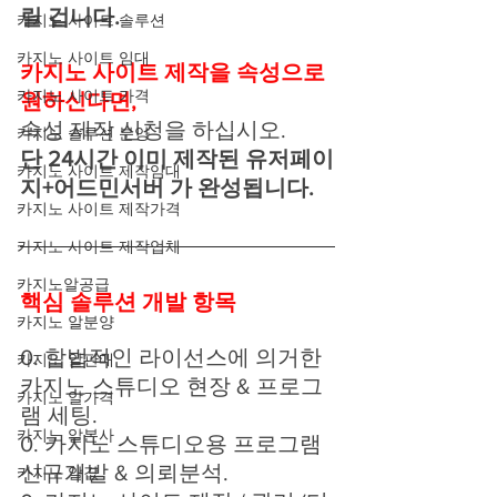
릴 겁니다.
카지노 사이트 솔루션
카지노 사이트 임대
카지노 사이트 제작을 속성으로 
카지노 사이트 가격
원하신다면,
속성 제작 신청을 하십시오. 
카지노 솔루션 분양
단 24시간 이미 제작된 유저페이
카지노 사이트 제작임대
지+어드민서버 가 완성됩니다.
카지노 사이트 제작가격
카지노 사이트 제작업체
카지노알공급
핵심 솔루션 개발 항목
카지노 알분양
0. 합법적인 라이선스에 의거한 
카지노 알판매
카지노 스튜디오 현장 & 프로그
카지노 알가격
램 세팅.
카지노 알본사
0. 카지노 스튜디오용 프로그램 
신규개발 & 의뢰분석.
카지노 알값