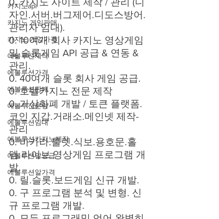
0. 카지노 사이트 제작 / 관리 (디
카지노api
자인.서버.버그제어.디도스방어.
카지노 게임판매
관리자 임대).
0. 10여개 회사 카지노 영상게임 
카지노 게임가격
및 슬롯게임 API 공급 & 연동 & 
에볼루션제작
관리.
에볼루션가격
0. 40여개 슬롯 회사 게임 공급.
에볼루션판매
0. 호텔카지노 전문 제작
0. 가상화폐 개발 / 토큰 플랫폼. 
에볼루션분양
코인 지갑.거래소.메인넷 제작-
에볼루션임대
관리
에볼루션카지노제작
0. 바카라.룰렛.식보.용호문.홀
뎀.라이브 영상게임 프로그램 개
에볼루션알공급
발.
에볼루션알가격
0. 릴.슬롯.보드게임 신규 개발.
0. 구 프로그램 분석 및 변형. 신
규 프로그램 개발.
0. 모든 프로그래밍 언어 완벽히 