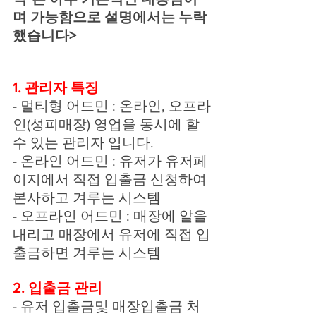
며 가능함으로 설명에서는 누락 
했습니다>
1. 관리자 특징
- 멀티형 어드민 : 온라인, 오프라
인(성피매장) 영업을 동시에 할
수 있는 관리자 입니다.
- 온라인 어드민 : 유저가 유저페
이지에서 직접 입출금 신청하여 
본사하고 겨루는 시스템
- 오프라인 어드민 : 매장에 알을 
내리고 매장에서 유저에 직접 입
출금하면 겨루는 시스템
2. 입출금 관리
- 유저 입출금및 매장입출금 처