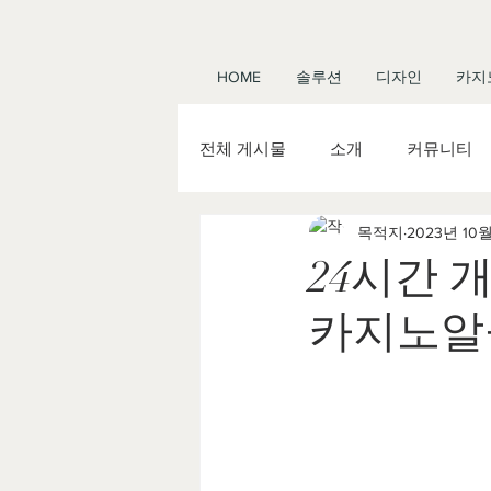
HOME
솔루션
디자인
카지
전체 게시물
소개
커뮤니티
목적지
2023년 10
카지노 제작
카지노 사이트 
24시간 
카지노알
슬롯 알본사
슬롯 알분양
에볼루션알공급
바카라솔루