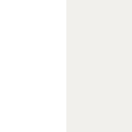
본사
마이크로 알판매