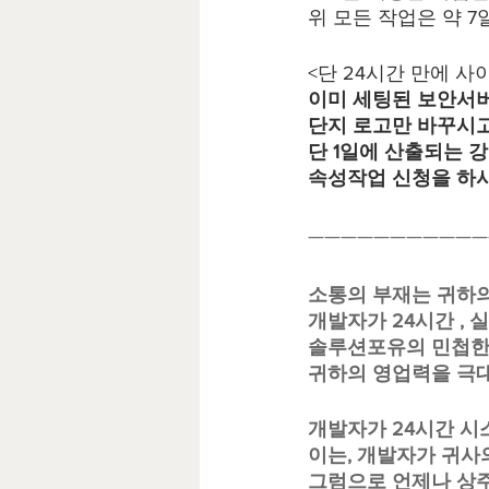
위 모든 작업은 약 7
<단 24시간 만에 
이미 세팅된 보안서버
단지 로고만 바꾸시고 
단 1일에 산출되는 
속성작업 신청을 하시
————————————
소통의 부재는 귀하의
개발자가 24시간 , 
솔루션포유의 민첩한
귀하의 영업력을 극대
개발자가 24시간 시
이는, 개발자가 귀사
그럼으로 언제나 상주