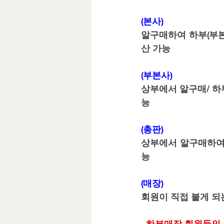
바카라 영상공급
바카라 제
(본사)
알구매하여 하부(부본
마이크로 카지노 제작
마이크
산 가능
(부본사)
상부에서 알구매/ 하
능
(총판)
상부에서 알구매하여 
능
(매장)
회원이 직접 붙게 되