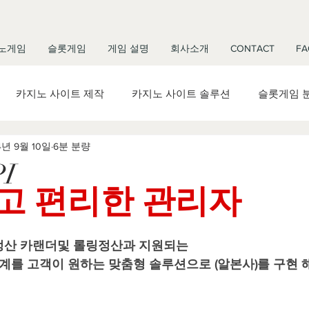
노게임
슬롯게임
게임 설명
회사소개
CONTACT
FA
카지노 사이트 제작
카지노 사이트 솔루션
슬롯게임 
4년 9월 10일
6분 분량
제작 가격
카지노 사이트 제작 임대
슬롯 사이트 제작
I
고 편리한 관리자
슬롯알가격
바카라제작
바카라사이트제작
바카라
정산 카랜더및 롤링정산과 지원되는
션
바카라 사이트 본사
바카라 사이트 솔루션
바카라 
체계를 고객이 원하는 맞춤형 솔루션으로 (알본사)를 구현 