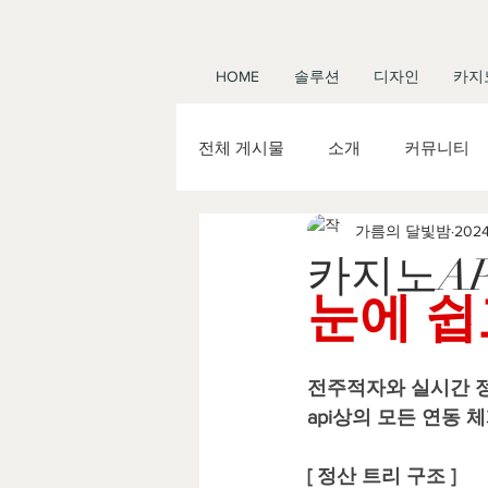
HOME
솔루션
디자인
카지
전체 게시물
소개
커뮤니티
가름의 달빛밤
202
카지노 제작
카지노 사이트 
카지노AP
눈에 쉽
슬롯 알본사
슬롯 알분양
전주적자와 실시간 
에볼루션알공급
바카라솔루
api상의 모든 연동 
[ 정산 트리 구조 ]