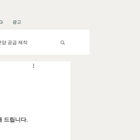
Q
광고
분양 공급 제작
슬롯 알공급
알공급
API
해 드립니다.