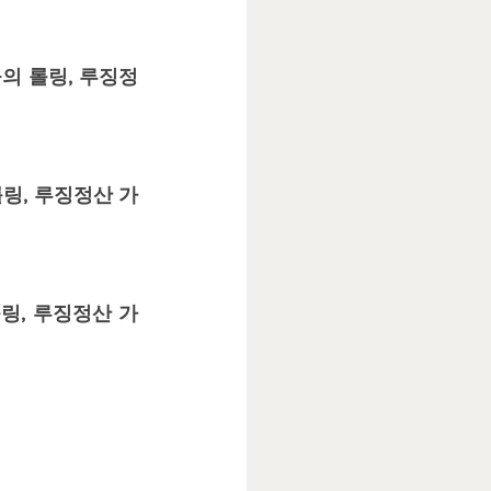
본사
마이크로 알판매
들의 롤링, 루징정
링, 루징정산 가
링, 루징정산 가