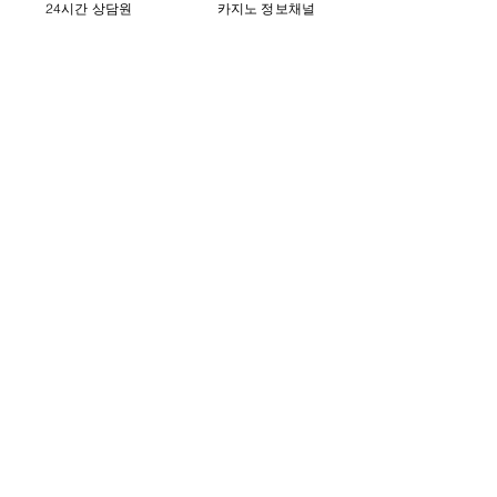
24시간 상담원
카지노 정보채널
- 상부에서는 하부에 본인 알을 
내리거나 회수할수 있습니다. 본
사에서는 파트너의 입출금 요청
이나 파트너관리에서 수동으로 
알을 내리거나 회수할수 있으면 
그렇게 부여받은 알은 각 파트너
들은 하부에 알을 내리거나 회수
하게 됩니다.
8. 마무리
저희는 가급적 고객님들께 정산
표등 수정해 드리고 있습니다. 
필요하신 기능들은 검토후 말씀
주시면 됩니다. 저희가 처리할
수 있는지 확인후 말씀드리겟습