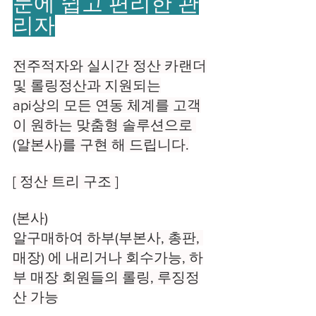
눈에 쉽고 편리한 관
리자
전주적자와 실시간 정산 카랜더
및 롤링정산과 지원되는
api상의 모든 연동 체계를 고객
이 원하는 맞춤형 솔루션으로 
(알본사)를 구현 해 드립니다.
[ 정산 트리 구조 ]
(본사)
알구매하여 하부(부본사, 총판, 
매장) 에 내리거나 회수가능, 하
부 매장 회원들의 롤링, 루징정
산 가능