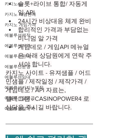
슬롯+라이브 통합/ 자동게
카지노api
임 API
카지노 게임판매
24시간 비상대응 체계 완비
카지노 게임가격
합리적인 가격과 부담없는 
에볼루션제작
미니멈 알 가격
에볼루션가격
게임데모 / 게임API 메뉴얼
은 아래 상담원에게 연락 주
에볼루션판매
셔야 합니다.
에볼루션분양
카지노 사이트 - 유져샘플 / 어드
에볼루션임대
민샘플 / 제작일정 / 제작가격 / 
에볼루션카지노제작
게임데모 / API 자료는,
텔레그램 : CASINOPOWER4 로 
에볼루션알공급
상담을 주시길 바랍니다.
에볼루션알가격