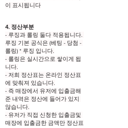
이 표시됩니다
4. 정산부분
- 루징과 롤링 둘다 적용됩니다. 
루징 기본 공식은 (베팅 - 당첨 - 
롤링) * 루징 입니다.
- 롤링은 실시간으로 쌓이게 됩
니다.
- 저희 정산표는 온라인 정산표
에 맞춰져 있습니다.
- 즉 매장에서 유저에 입출금해
준 내역은 정산에 들어가 있지 
않습니다.
- 유저가 직접 신청한 입출금및 
매장에 입출금한 금액만 정산표