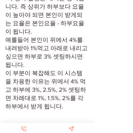
니다. 즉 상위가 하부보다 요율
이 높아야 되면 본인이 받게되
는 요율은 본인요율 - 하부요율
이 됩니다.
예를들어 본인이 위에서 4%를 
내려받아 1%먹고 아래로 내리고 
싶으면 하부로 3% 셋팅하시면 
됩니다.
이 부분이 복잡해도 이 시스템
을 차용한 이유는 위에서 4% 먹
고 하부에 3%, 2.5%, 2% 셋팅하
면 차례대로 1%, 1.5%, 2%를 각 
하부에서 받게 됩니다.
7. 파트너간 머니 이동