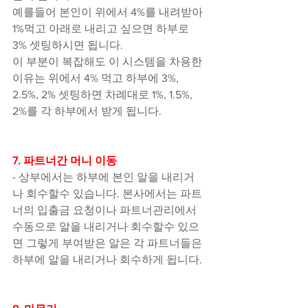
예를들어 본인이 위에서 4%를 내려받아 
1%먹고 아래로 내리고 싶으면 하부로 
3% 셋팅하시면 됩니다.
이 부분이 복잡해도 이 시스템을 차용한 
이유는 위에서 4% 먹고 하부에 3%, 
2.5%, 2% 셋팅하면 차례대로 1%, 1.5%, 
2%를 각 하부에서 받게 됩니다.
7. 파트너간 머니 이동
- 상부에서는 하부에 본인 알을 내리거
나 회수할수 있습니다. 본사에서는 파트
너의 입출금 요청이나 파트너관리에서 
수동으로 알을 내리거나 회수할수 있으
면 그렇게 부여받은 알은 각 파트너들은 
하부에 알을 내리거나 회수하게 됩니다.