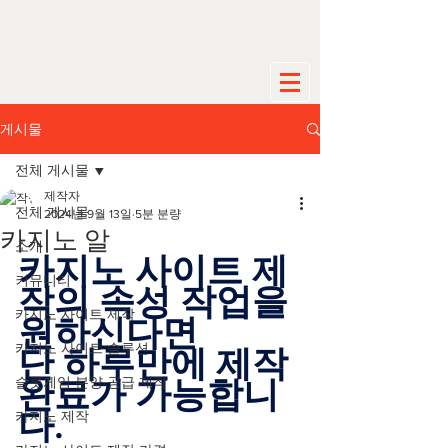
게시물
전체 게시물
제작자
전체 게시물
2024년 9월 13일
5분 분량
카지노 알
소개
카지노 사이트 제
커뮤니티
작의 속성 작업을 
카지노 사이트 제작
원하신다면
카지노 사이트 솔루션
단 하루만에 제작 
슬롯게임 분양 공급 제작
완료가 가능합니
다.
카지노 제작