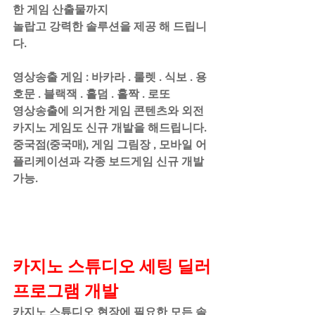
한 게임 산출물까지
놀랍고 강력한 솔루션을 제공 해 드립니
다.
영상송출 게임 : 바카라 . 룰렛 . 식보 . 용
호문 . 블랙잭 . 홀덤 . 홀짝 . 로또
영상송출에 의거한 게임 콘텐츠와 외전 
카지노 게임도 신규 개발을 해드립니다.
중국점(중국매), 게임 그림장 , 모바일 어
플리케이션과 각종 보드게임 신규 개발 
가능.
카지노 스튜디오 세팅 딜러
프로그램 개발
카지노 스튜디오 현장에 필요한 모든 솔