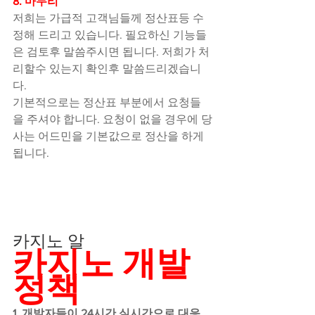
8. 마무리
저희는 가급적 고객님들께 정산표등 수
정해 드리고 있습니다. 필요하신 기능들
은 검토후 말씀주시면 됩니다. 저희가 처
리할수 있는지 확인후 말씀드리겠습니
다.
기본적으로는 정산표 부분에서 요청들
을 주셔야 합니다. 요청이 없을 경우에 당
사는 어드민을 기본값으로 정산을 하게 
됩니다.
카지노 알
카지노 개발 
정책
1. 개발자들이 24시간 실시간으로 대응.