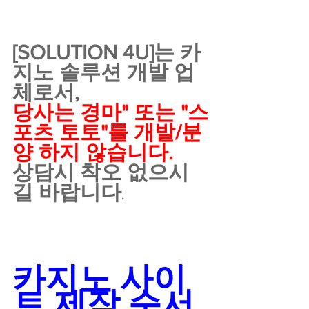
[SOLUTION 4U]는 카
지노 솔루션 개발 업
체로서,
당사는 경마" 또는 "스
포츠 토토"를 개발/분
양 하지 않습니다.
상담시 착오 없으시
길 바랍니다
.
카지노 사이
트 제작 순서