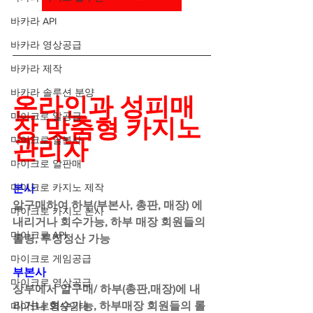
바카라 API
바카라 영상공급
바카라 제작
바카라 솔루션 분양
온라인과 성피매
마이크로 알공급
장 맞춤형 카지노
마이크로 알본사
관리자
마이크로 알판매
마이크로 카지노 제작
본사
알구매하여 하부(부본사, 총판, 매장) 에 
마이크로 카지노 본사
내리거나 회수가능, 하부 매장 회원들의 
마이크로 API
롤링, 루징정산 가능
마이크로 게임공급
부본사
마이크로 영상공급
상부에서 알구매/ 하부(총판,매장)에 내
리거나 회수가능, 하부매장 회원들의 롤
마이크로영상임대