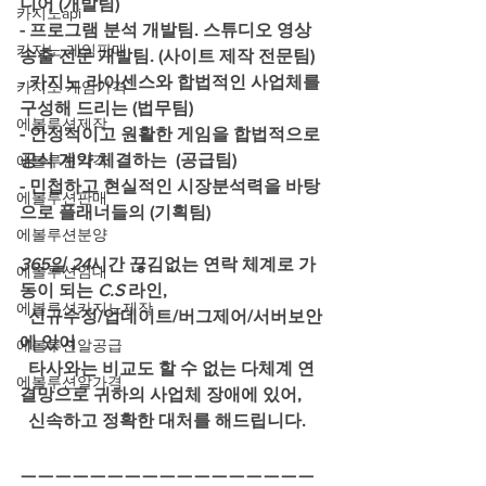
니어 (개발팀)
카지노api
- 프로그램 분석 개발팀. 스튜디오 영상
카지노 게임판매
송출 전문 개발팀. (사이트 제작 전문팀)
- 카지노 라이센스와 합법적인 사업체를 
카지노 게임가격
구성해 드리는 (법무팀)
에볼루션제작
- 안정적이고 원활한 게임을 합법적으로 
공식 계약 체결하는  (공급팀)
에볼루션가격
- 민첩하고 현실적인 시장분석력을 바탕
에볼루션판매
으로 플래너들의 (기획팀)
에볼루션분양
365일 24
시간 끊김없는 연락 체계로 가
에볼루션임대
동이 되는
 C.S 
라인,
에볼루션카지노제작
  신규수정/업데이트/버그제어/서버보안
에 있어
에볼루션알공급
  타사와는 비교도 할 수 없는 다체계 연
에볼루션알가격
결망으로 귀하의 사업체 장애에 있어,
  신속하고 정확한 대처를 해드립니다.
ㅡㅡㅡㅡㅡㅡㅡㅡㅡㅡㅡㅡㅡㅡㅡㅡㅡ