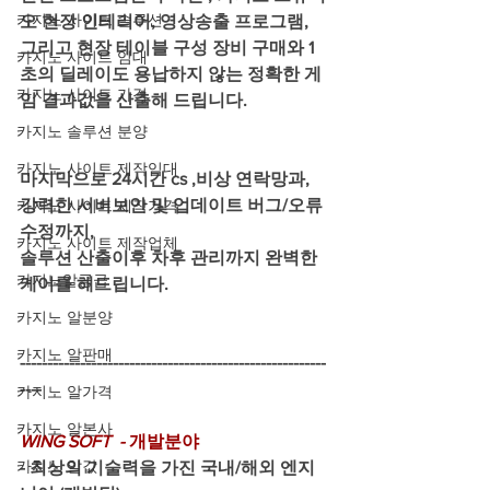
카지노 사이트 솔루션
오 현장 인테리어, 영상송출 프로그램,
그리고 현장 테이블 구성 장비 구매와 1
카지노 사이트 임대
초의 딜레이도 용납하지 않는 정확한 게
카지노 사이트 가격
임 결과값을 산출해 드립니다.
카지노 솔루션 분양
카지노 사이트 제작임대
마지막으로 24시간 cs ,비상 연락망과,
강력한 서버보안 및 업데이트 버그/오류 
카지노 사이트 제작가격
수정까지,
카지노 사이트 제작업체
솔루션 산출이후 차후 관리까지 완벽한 
카지노알공급
케어를 해드립니다.
카지노 알분양
카지노 알판매
--------------------------------------------------------
----
카지노 알가격
카지노 알본사
WING SOFT  - 
개발분야
카지노 알값
- 최상의 기술력을 가진 국내/해외 엔지