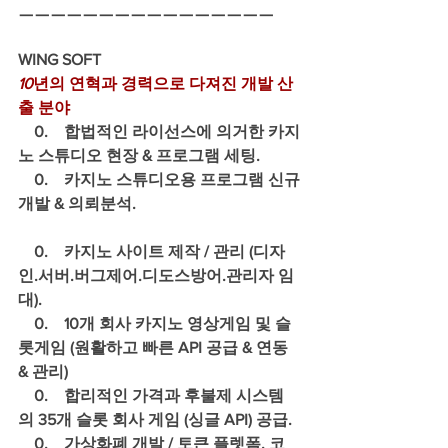
ㅡㅡㅡㅡㅡㅡㅡㅡㅡㅡㅡㅡㅡㅡㅡㅡ
WING SOFT
10
년의 연혁과 경력으로 다져진 개발 산
출 분야
    0.    합법적인 라이선스에 의거한 카지
노 스튜디오 현장 & 프로그램 세팅.
    0.    카지노 스튜디오용 프로그램 신규
개발 & 의뢰분석.
    0.    카지노 사이트 제작 / 관리 (디자
인.서버.버그제어.디도스방어.관리자 임
대).
    0.    10개 회사 카지노 영상게임 및 슬
롯게임 (원활하고 빠른 API 공급 & 연동 
& 관리)
    0.    합리적인 가격과 후불제 시스템
의 35개 슬롯 회사 게임 (싱글 API) 공급.
    0.    가상화폐 개발 / 토큰 플렛폼. 코