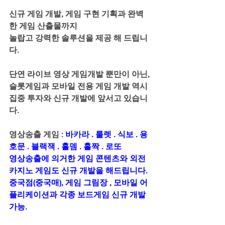
신규 게임 개발, 게임 구현 기획과 완벽
한 게임 산출물까지
놀랍고 강력한 솔루션을 제공 해 드립니
다.
단연 라이브 영상 게임개발 뿐만이 아닌,
슬롯게임과 모바일 전용 게임 개발 역시 
집중 투자와 신규 개발에 앞서고 있습니
다.
영상송출 게임 : 
바카라 . 룰렛 . 식보 . 용
호문 . 블랙잭 . 홀뎀 . 홀짝 . 로또
영상송출에 의거한 게임 콘텐츠와 외전 
카지노 게임도 신규 개발을 해드립니다.
중국점(중국매), 게임 그림장 , 모바일 어
플리케이션과 각종 보드게임 신규 개발 
가능.