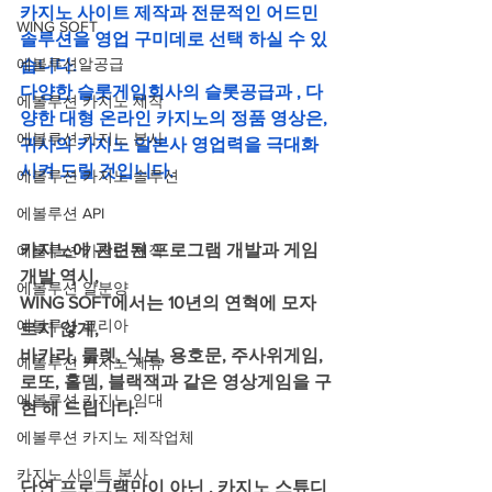
카지노 사이트 제작과 전문적인 어드민 
WING SOFT
솔루션을 영업 구미데로 선택 하실 수 있
에볼루션알공급
습니다.
다양한 슬롯게임회사의 슬롯공급과 , 다
에볼루션 카지노 제작
양한 대형 온라인 카지노의 정품 영상은,
에볼루션 카지노 본사
귀사의 카지노 알본사 영업력을 극대화 
시켜 드릴 것입니다.
에볼루션 카지노 솔루션
에볼루션 API
카지노에 관련된 프로그램 개발과 게임
에볼루션 카지노 제작
개발 역시,
에볼루션 알분양
WING SOFT에서는 10년의 연혁에 모자
에볼루션 코리아
르지 않게,
바카라, 룰렛, 식보, 용호문, 주사위게임, 
에볼루션 카지노 제휴
로또, 홀뎀, 블랙잭과 같은 영상게임을 구
에볼루션 카지노 임대
현 해 드립니다.
에볼루션 카지노 제작업체
카지노 사이트 본사
단연 프로그램만이 아닌 , 카지노 스튜디