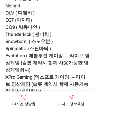
Nolimit
DLV ( 디엘비 )
EGT (이지티)
CQ9 ( 씨큐나인 )
Thunderkick ( 썬더킥 )
Snowborn  ( 스노우본 )
Spinmatic  (스핀마틱 )
Evolution ( 에볼루션 게이밍  -- 라이브 영
상게임 (슬롯 계약시 함께 사용가능한 영
상게임회사)
XPro Gaming (엑스프로 게이밍  -- 라이
브 영상게임 (슬롯 계약시 함께 사용가능
한 영상게임회사)
24시간 상담원
카지노 정보채널
ㅡㅡㅡㅡㅡㅡㅡㅡㅡㅡㅡㅡㅡㅡㅡㅡㅡ
ㅡㅡㅡㅡㅡㅡㅡㅡㅡㅡㅡㅡㅡㅡㅡㅡ
WING SOFT