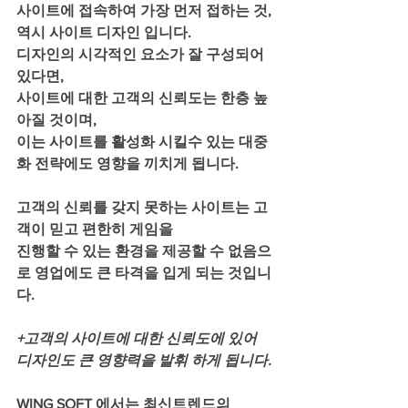
사이트에 접속하여 가장 먼저 접하는 것, 
역시 사이트 디자인 입니다.
디자인의 시각적인 요소가 잘 구성되어 
있다면,
사이트에 대한 고객의 신뢰도는 한층 높
아질 것이며,
이는 사이트를 활성화 시킬수 있는 대중
화 전략에도 영향을 끼치게 됩니다.
고객의 신뢰를 갖지 못하는 사이트는 고
객이 믿고 편한히 게임을
진행할 수 있는 환경을 제공할 수 없음으
로 영업에도 큰 타격을 입게 되는 것입니
다.
+고객의 사이트에 대한 신뢰도에 있어
디자인도 큰 영향력을 발휘 하게 됩니다.
WING SOFT 에서는 최신트렌드의 