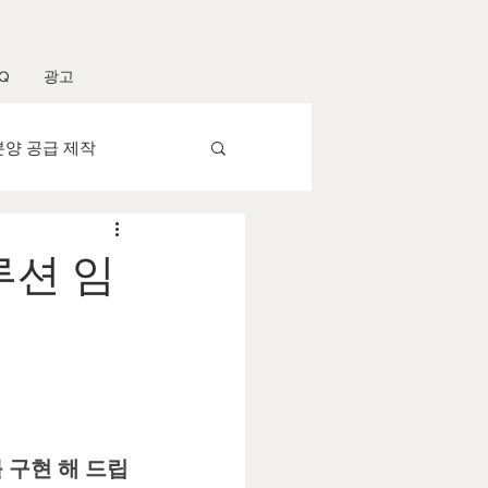
Q
광고
분양 공급 제작
슬롯 알공급
루션 임
알공급
API
 구현 해 드립