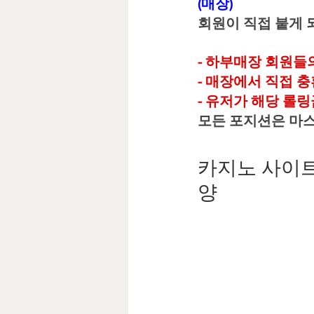
(매장)
회원이 직접 붙게 
- 하부매장 회원들
- 매장에서 직접 
- 유저가 해당 롤
모든 포지션은 마스
카지노 사이
양