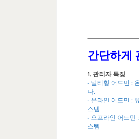
간단하게 
1. 관리자 특징
- 멀티형 어드민 :
다.
- 온라인 어드민 
스템
- 오프라인 어드민
스템