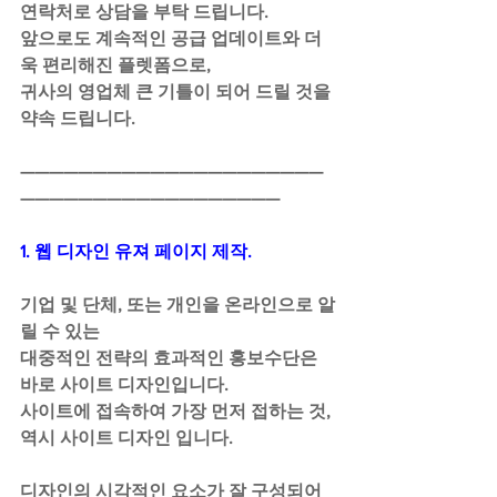
연락처로 상담을 부탁 드립니다.
앞으로도 계속적인 공급 업데이트와 더
욱 편리해진 플렛폼으로,
귀사의 영업체 큰 기틀이 되어 드릴 것을 
약속 드립니다.
—————————————————————
——————————————————
1. 웹 디자인 유져 페이지 제작.
기업 및 단체, 또는 개인을 온라인으로 알
릴 수 있는
대중적인 전략의 효과적인 홍보수단은 
바로 사이트 디자인입니다.
사이트에 접속하여 가장 먼저 접하는 것, 
역시 사이트 디자인 입니다.
디자인의 시각적인 요소가 잘 구성되어 