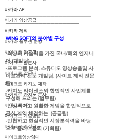
바카라 API
—————————————————————
바카라 영상공급
——————————————————
바카라 제작
WING SOFT의 분야별 구성
바카라 솔루션 분양
마이크로 알공급
-최상의 기술력을 가진 국내/해외 엔지니
어 (개발팀)
마이크로 알본사
-프로그램 분석. 스튜디오 영상송출및 사
마이크로 알판매
이트관리 전문 개발팀. (사이트 제작 전문
팀)
마이크로 카지노 제작
-카지노 라이센스와 합법적인 사업체를 
마이크로 카지노 본사
구성해 드리는 (법무팀)
마이크로 API
-안정적이고 원활한 게임을 합법적으로 
공식 계약 체결하는  (공급팀)
마이크로 게임공급
-민첩하고 현실적인 시장분석력을 바탕
마이크로 영상공급
으로 플래너들의 (기획팀)
마이크로영상임대