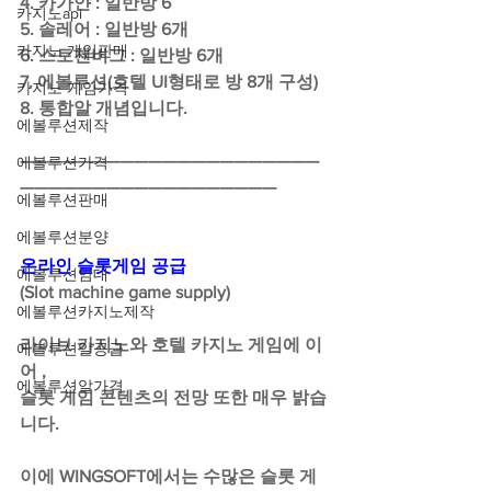
4. 카가얀 : 일반방 6
카지노api
5. 솔레어 : 일반방 6개
카지노 게임판매
6. 스토첸버그 : 일반방 6개
7. 에볼루션(호텔 UI형태로 방 8개 구성)
카지노 게임가격
8. 통합알 개념입니다.
에볼루션제작
—————————————————————
에볼루션가격
——————————————————
에볼루션판매
에볼루션분양
온라인 슬롯게임 공급
에볼루션임대
(Slot machine game supply)
에볼루션카지노제작
라이브 카지노와 호텔 카지노 게임에 이
에볼루션알공급
어 ,
에볼루션알가격
슬롯 게임 콘텐츠의 전망 또한 매우 밝습
니다.
이에 WINGSOFT에서는 수많은 슬롯 게