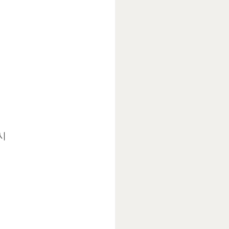
본사
마이크로 알판매
시