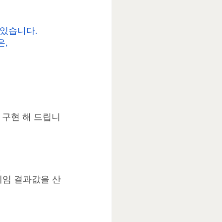
 있습니다.
은,
을 구현 해 드립니
,
게임 결과값을 산