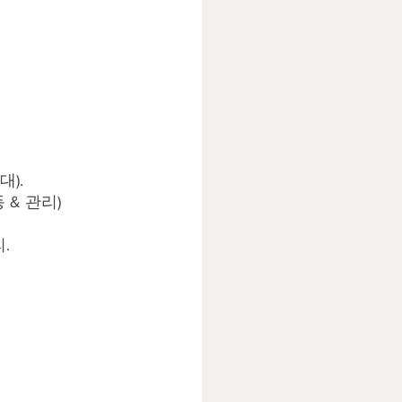
대).
동 & 관리)
.
.