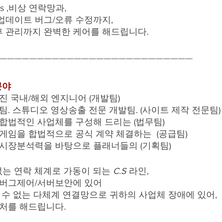
s ,비상 연락망과,
업데이트 버그/오류 수정까지,
 관리까지 완벽한 케어를 해드립니다.
——————————————————————————
분야
진 국내/해외 엔지니어 (개발팀)
팀. 스튜디오 영상송출 전문 개발팀. (사이트 제작 전문팀)
 합법적인 사업체를 구성해 드리는 (법무팀)
 게임을 합법적으로 공식 계약 체결하는  (공급팀)
 시장분석력을 바탕으로 플래너들의 (기획팀)
는 연락 체계로 가동이 되는
 C.S 
라인,
트/버그제어/서버보안에 있어
할 수 없는 다체계 연결망으로 귀하의 사업체 장애에 있어,
대처를 해드립니다.