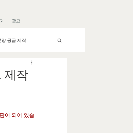
Q
광고
분양 공급 제작
슬롯 알공급
트 제작
알공급
API
발판이 되어 있습