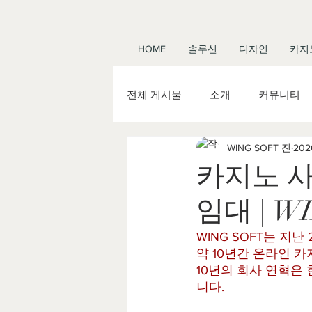
HOME
솔루션
디자인
카지
전체 게시물
소개
커뮤니티
WING SOFT 진
202
카지노 제작
카지노 사이트 
카지노 사
임대 | W
슬롯 알본사
슬롯 알분양
WING SOFT는 지난 
약 10년간 온라인 
에볼루션알공급
바카라솔루
10년의 회사 연혁은
니다.