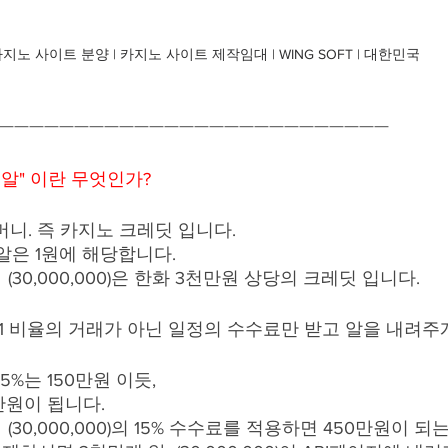
지노 사이트 분양 | 카지노 사이트 제작임대 | WING SOFT | 대한민국
——————————————————————————
 “알" 이란 무엇인가?
머니. 즉 카지노 크레딧 입니다.
알은 1원에 해당합니다.
(30,000,000)은 한화 3천만원 상당의 크레딧 입니다.
:1 비율의 거래가 아닌 일정의 수수료만 받고 알을 내려주
5%는 150만원 이듯,
0만원이 됩니다.
(30,000,000)의 15% 수수료를 적용하면 450만원이 되