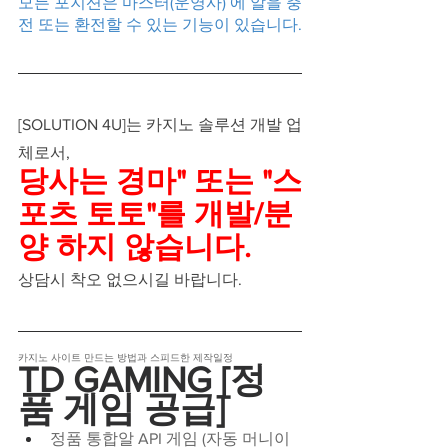
모든 포지션은 마스터(운영사) 에 알을 충
전 또는 환전할 수 있는 기능이 있습니다.
[SOLUTION 4U]는 카지노 솔루션 개발 업
체로서, 
당사는 경마" 또는 "스
포츠 토토"를 개발/분
양 하지 않습니다. 
상담시 착오 없으시길 바랍니다.
카지노 사이트 만드는 방법과 스피드한 제작일정
TD GAMING [정
품 게임 공급]
정품 통합알 API 게임 (자동 머니이