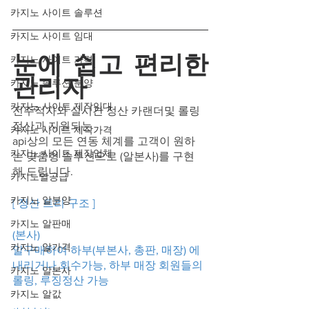
카지노 사이트 솔루션
카지노 사이트 임대
눈에 쉽고 편리한 
카지노 사이트 가격
관리자
카지노 솔루션 분양
카지노 사이트 제작임대
전주적자와 실시간 정산 카랜더및 롤링
정산과 지원되는
카지노 사이트 제작가격
api상의 모든 연동 체계를 고객이 원하
카지노 사이트 제작업체
는 맞춤형 솔루션으로 (알본사)를 구현 
해 드립니다.
카지노알공급
카지노 알분양
[ 정산 트리 구조 ]
카지노 알판매
(본사)
카지노 알가격
알구매하여 하부(부본사, 총판, 매장) 에 
내리거나 회수가능, 하부 매장 회원들의 
카지노 알본사
롤링, 루징정산 가능
카지노 알값