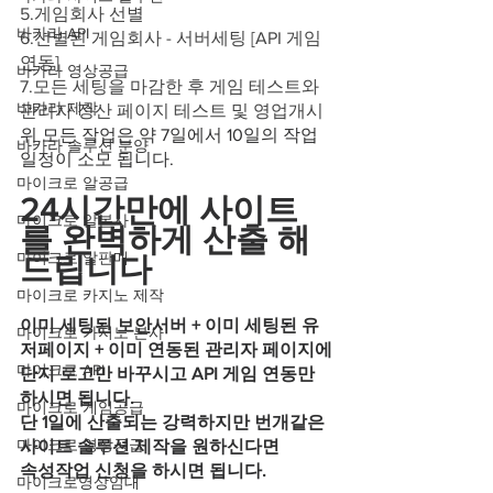
5.게임회사 선별
바카라 API
6.선별된 게임회사 - 서버세팅 [API 게임
연동]
바카라 영상공급
7.모든 세팅을 마감한 후 게임 테스트와 
바카라 제작
관리자 정산 페이지 테스트 및 영업개시
위 모든 작업은 약 7일에서 10일의 작업
바카라 솔루션 분양
일정이 소모 됩니다.
마이크로 알공급
24시간만에 사이트
마이크로 알본사
를 완벽하게 산출 해 
마이크로 알판매
드립니다
마이크로 카지노 제작
이미 세팅된 보안서버 + 이미 세팅된 유
마이크로 카지노 본사
저페이지 + 이미 연동된 관리자 페이지에
마이크로 API
단지 로고만 바꾸시고 API 게임 연동만 
하시면 됩니다.
마이크로 게임공급
단 1일에 산출되는 강력하지만 번개같은 
마이크로 영상공급
사이트 솔루션 제작을 원하신다면
속성작업 신청을 하시면 됩니다.
마이크로영상임대