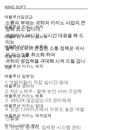
WING SOFT
에볼루션알공급
소통의 부재는 귀하의 카지노 사업의 큰 
에볼루션 카지노 제작
방해 요소 입니다.
개발자가 24시간 , 실시간 대응을 해 드
에볼루션 카지노 본사
리는
에볼루션 카지노 솔루션
솔루션포유의 민첩한 소통 정책은 귀사
의 리스크를 최소화 하여
에볼루션 API
귀하의 영업력을 극대화 시켜 드릴 겁니
에볼루션 카지노 제작
다.
에볼루션 알분양
1. 개발자들이 직접 실시간 응대.
에볼루션 코리아
2. 11년 노하우 - 철벽 보안 서버 구성력
에볼루션 카지노 제휴
3. 365/24 끊김없는 CS 관리체계
에볼루션 카지노 임대
4. 모든 디바이스에서 자유도 높은 개발 
에볼루션 카지노 제작업체
산출물
카지노 사이트 본사
5. 민첩한 응대력, 섬세한 시스템 관리