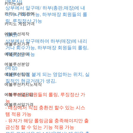
(부본사)
카지노api
상부에서 알구매/ 하부(총판,매장)에 내
카지노 게임판매
리거나 회수가능, 하부매장 회원들의 롤
링, 루징정산 가능
카지노 게임가격
에볼루션제작
(총판)
상부에서 알구매하여 하부(매장)에 내리
에볼루션가격
거나 회수가능, 하부매장 회원들의 롤링, 
루징정산 가능
에볼루션판매
에볼루션분양
(매장)
회원이 직접 붙게 되는 영업하는 위치, 실
에볼루션임대
질적인 현금거래가 생김,
에볼루션카지노제작
- 하부매장 회원들의 롤링, 루징정산 가
에볼루션알공급
능
에볼루션알가격
- 매장에서 직접 충환전 할수 있는 시스
템 적용 가능
- 유저가 해당 롤링금을 충족해야지만 출
금신청 할 수 있는 기능 적용 가능