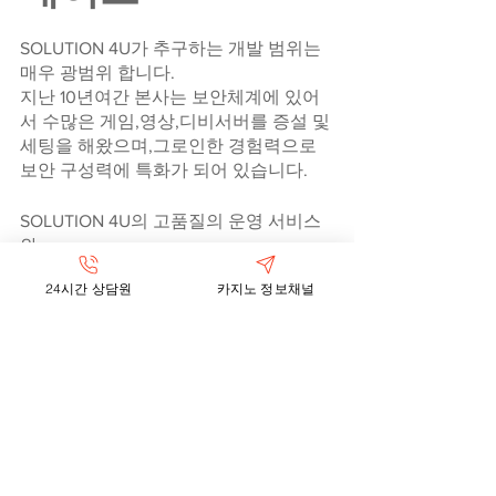
SOLUTION 4U가 추구하는 개발 범위는 
매우 광범위 합니다.
지난 10년여간 본사는 보안체계에 있어
서 수많은 게임,영상,디비서버를 증설 및 
세팅을 해왔으며,그로인한 경험력으로 
보안 구성력에 특화가 되어 있습니다.
SOLUTION 4U의 고품질의 운영 서비스
와
편리한 운영 서비스 제공 및 시스템에 대
24시간 상담원
카지노 정보채널
한 신뢰도를 확보하기 위해서,
해킹과 같은 외부 위협 및 보안침해 사고
에 대처할 수 있도록
통합/분산서버 외의 강력한보안을 제공
해 드립니다.
가장 흔한 DDoS 공격 부터 최근 트렌드
인 멀티벡터 공격,
플리케이션 공격 (Slowloris, RUDY 등) 까