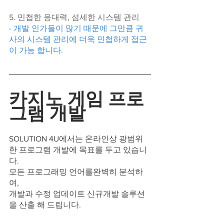
5. 민첩한 응대력, 섬세한 시스템 관리
- 개발 인가들이 많기 때문에 그만큼 귀
사의 시스템 관리에 더욱 민첩하게 접근
이 가능 합니다.
카지노 게임 프로
그램 개발
SOLUTION 4U에서는 온라인상 광범위
한 프로그램 개발에 목표를 두고 있습니
다.
모든 프로그래밍 언어를완벽히 분석하
여,
개발과 수정 업데이트 신규개발 솔루션
을 산출 해 드립니다.