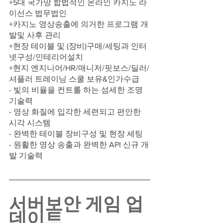
+5대 국가망 합법적인 온라인 카지노 라
이선스 법무법인
+카지노 영상송출에 의거한 프로그램 개
발및 사후 관리
+현장 테이블 및 (장비)구매/세팅과 인터
넷구성/인테리어설치
+현지 엔지니어/HR/매니저/핏보스/딜러/
셔플러 트레이닝 스쿨 보유&인가수급
- 빛의 비율을 컨트롤 하는 섬세한 조명
기술력
- 영상 화질에 입각한 세련되고 편안한 
시각 시스템
- 완벽한 테이블 장비구성 및 현장 세팅
- 원활한 영상 송출과 완벽한 API 신규 개
발 기술력
서버보안 게임 업
데이트