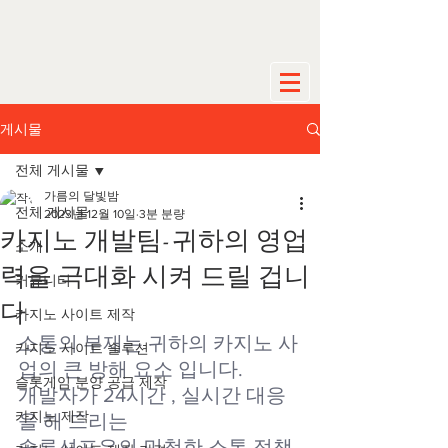
게시물
전체 게시물
가름의 달빛밤
전체 게시물
2023년 12월 10일
3분 분량
카지노 개발팀-귀하의 영업
소개
력을 극대화 시켜 드릴 겁니
커뮤니티
다
카지노 사이트 제작
소통의 부재는 귀하의 카지노 사
카지노 사이트 솔루션
업의 큰 방해 요소 입니다.
슬롯게임 분양 공급 제작
개발자가 24시간 , 실시간 대응
카지노 제작
을 해 드리는
솔루션포유의 민첩한 소통 정책