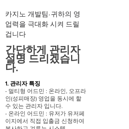
카지노 개발팀-귀하의 영
업력을 극대화 시켜 드릴 
겁니다
간단하게 관리자 
설명 드리겠습니
다.
1. 관리자 특징
- 멀티형 어드민 : 온라인, 오프라
인(성피매장) 영업을 동시에 할
수 있는 관리자 입니다.
- 온라인 어드민 : 유저가 유저페
이지에서 직접 입출금 신청하여 
본사하고 겨루는 시스템