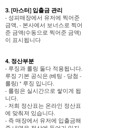
3. [마스터] 입출금 관리
- 성피매장에서 유저에 찍어준 
금액, - 본사에서 보너스로 찍어
준 금액(수동으로 찍어준 금액)
이 표시됩니다
4. 정산부분
- 루징과 롤링 둘다 적용됩니다. 
루징 기본 공식은 (베팅 - 당첨 - 
롤링) * 루징 입니다.
- 롤링은 실시간으로 쌓이게 됩
니다.
- 저희 정산표는 온라인 정산표
에 맞춰져 있습니다.
- 즉 매장에서 유저에 입출금해