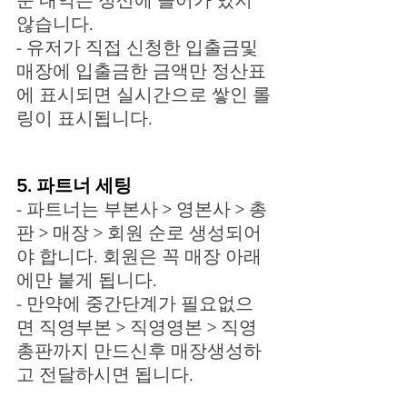
준 내역은 정산에 들어가 있지 
않습니다.
- 유저가 직접 신청한 입출금및 
매장에 입출금한 금액만 정산표
에 표시되면 실시간으로 쌓인 롤
링이 표시됩니다.
5. 파트너 세팅
- 파트너는 부본사 > 영본사 > 총
판 > 매장 > 회원 순로 생성되어
야 합니다. 회원은 꼭 매장 아래
에만 붙게 됩니다.
- 만약에 중간단계가 필요없으
면 직영부본 > 직영영본 > 직영
총판까지 만드신후 매장생성하
고 전달하시면 됩니다.