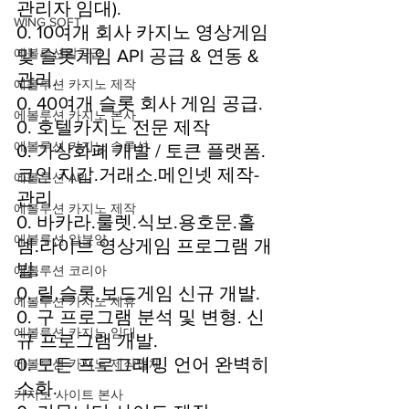
관리자 임대).
WING SOFT
0. 10여개 회사 카지노 영상게임 
에볼루션알공급
및 슬롯게임 API 공급 & 연동 & 
관리.
에볼루션 카지노 제작
0. 40여개 슬롯 회사 게임 공급.
에볼루션 카지노 본사
0. 호텔카지노 전문 제작
에볼루션 카지노 솔루션
0. 가상화폐 개발 / 토큰 플랫폼. 
코인 지갑.거래소.메인넷 제작-
에볼루션 API
관리
에볼루션 카지노 제작
0. 바카라.룰렛.식보.용호문.홀
에볼루션 알분양
뎀.라이브 영상게임 프로그램 개
발.
에볼루션 코리아
0. 릴.슬롯.보드게임 신규 개발.
에볼루션 카지노 제휴
0. 구 프로그램 분석 및 변형. 신
에볼루션 카지노 임대
규 프로그램 개발.
0. 모든 프로그래밍 언어 완벽히 
에볼루션 카지노 제작업체
소화.
카지노 사이트 본사