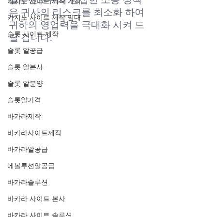
카지노 사이트 제작 가격
은 귀사의 리스크를 최소화 하여
카지노 사이트 제작 임대
귀하의 영업력을 극대화 시켜 드
슬롯 사이트 제작
릴 겁니다.
슬롯 알공급
슬롯 알본사
슬롯 알분양
슬롯알가격
바카라제작
바카라사이트제작
바카라알공급
에볼루션알공급
바카라솔루션
바카라 사이트 본사
바카라 사이트 솔루션