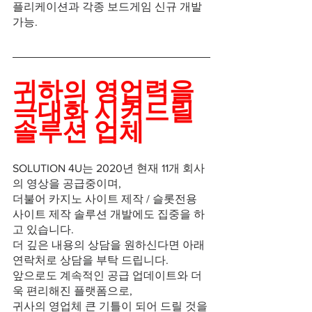
플리케이션과 각종 보드게임 신규 개발 
가능.
귀하의 영업력을 
극대화 시켜드릴 
솔루션 업체
SOLUTION 4U는 2020년 현재 11개 회사
의 영상을 공급중이며,
더불어 카지노 사이트 제작 / 슬롯전용 
사이트 제작 솔루션 개발에도 집중을 하
고 있습니다.
더 깊은 내용의 상담을 원하신다면 아래 
연락처로 상담을 부탁 드립니다.
앞으로도 계속적인 공급 업데이트와 더
욱 편리해진 플랫폼으로,
귀사의 영업체 큰 기틀이 되어 드릴 것을 