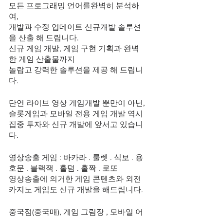
모든 프로그래밍 언어를완벽히 분석하
여,
개발과 수정 업데이트 신규개발 솔루션
을 산출 해 드립니다.
신규 게임 개발, 게임 구현 기획과 완벽
한 게임 산출물까지
놀랍고 강력한 솔루션을 제공 해 드립니
다.
단연 라이브 영상 게임개발 뿐만이 아닌,
슬롯게임과 모바일 전용 게임 개발 역시 
집중 투자와 신규 개발에 앞서고 있습니
다.
영상송출 게임 : 바카라 . 룰렛 . 식보 . 용
호문 . 블랙잭 . 홀덤 . 홀짝 . 로또
영상송출에 의거한 게임 콘텐츠와 외전 
카지노 게임도 신규 개발을 해드립니다.
중국점(중국매), 게임 그림장 , 모바일 어