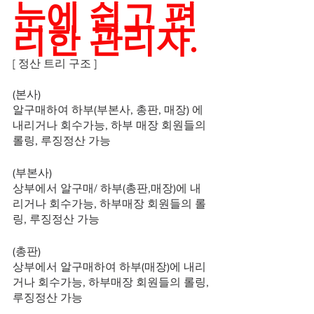
눈에 쉽고 편
리한 관리자.
[ 정산 트리 구조 ]
(본사)
알구매하여 하부(부본사, 총판, 매장) 에 
내리거나 회수가능, 하부 매장 회원들의 
롤링, 루징정산 가능
(부본사)
상부에서 알구매/ 하부(총판,매장)에 내
리거나 회수가능, 하부매장 회원들의 롤
링, 루징정산 가능
(총판)
상부에서 알구매하여 하부(매장)에 내리
거나 회수가능, 하부매장 회원들의 롤링, 
루징정산 가능