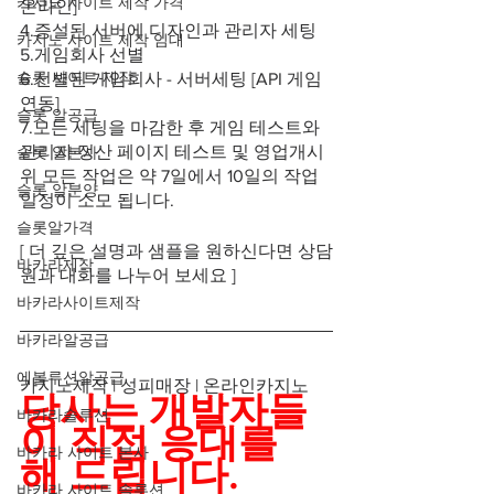
카지노 사이트 제작 가격
온라인]
4.증설된 서버에 디자인과 관리자 세팅
카지노 사이트 제작 임대
5.게임회사 선별
슬롯 사이트 제작
6.선별된 게임회사 - 서버세팅 [API 게임
연동]
슬롯 알공급
7.모든 세팅을 마감한 후 게임 테스트와 
관리자 정산 페이지 테스트 및 영업개시
슬롯 알본사
위 모든 작업은 약 7일에서 10일의 작업
슬롯 알분양
일정이 소모 됩니다.
슬롯알가격
[ 더 깊은 설명과 샘플을 원하신다면 상담
바카라제작
원과 대화를 나누어 보세요 ]
바카라사이트제작
바카라알공급
에볼루션알공급
카지노제작 | 성피매장 | 온라인카지노
당사는 개발자들
바카라솔루션
이 직접 응대를 
바카라 사이트 본사
해 드립니다.
바카라 사이트 솔루션