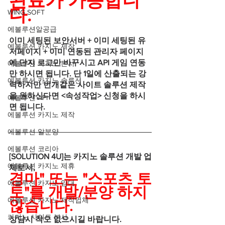
완료가 가능합니
다.
WING SOFT
에볼루션알공급
이미 세팅된 보안서버 + 이미 세팅된 유
에볼루션 카지노 제작
저페이지 + 이미 연동된 관리자 페이지
에 단지 로고만 바꾸시고 API 게임 연동
에볼루션 카지노 본사
만 하시면 됩니다. 단 1일에 산출되는 강
에볼루션 카지노 솔루션
력하지만 번개같은 사이트 솔루션 제작
을 원하신다면 <속성작업> 신청을 하시
에볼루션 API
면 됩니다.
에볼루션 카지노 제작
에볼루션 알분양
에볼루션 코리아
[SOLUTION 4U]는 카지노 솔루션 개발 업
에볼루션 카지노 제휴
체로서,
경마" 또는 "스포츠 토
에볼루션 카지노 임대
토"를 개발/분양 하지 
에볼루션 카지노 제작업체
않습니다.
카지노 사이트 본사
상담시 착오 없으시길 바랍니다.