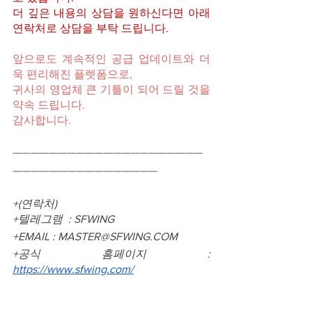
더 깊은 내용의 상담을 원하신다면 아래 
연락처로 상담을 부탁 드립니다.
앞으로도 계속적인 공급 업데이트와 더
욱 편리해진 플렛폼으로,
귀사의 영업체 큰 기틀이 되어 드릴 것을 
약속 드립니다.
감사합니다.
—————————————————————
————————————————
+(연락처)
+텔레그램  : SFWING
+EMAIL : MASTER@SFWING.COM
+공식 홈페이지 : 
https://www.sfwing.com/