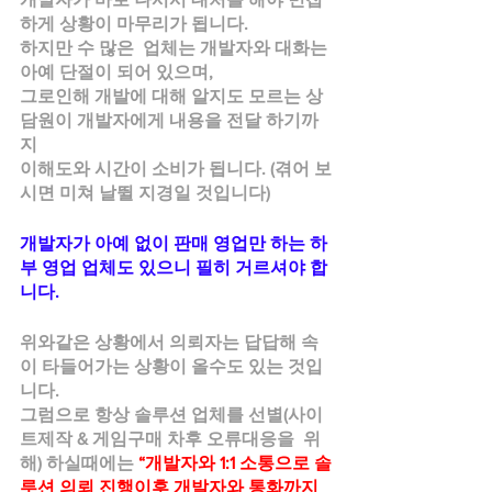
하게 상황이 마무리가 됩니다. 
하지만 수 많은  업체는 개발자와 대화는 
아예 단절이 되어 있으며, 
그로인해 개발에 대해 알지도 모르는 상
담원이 개발자에게 내용을 전달 하기까
지 
이해도와 시간이 소비가 됩니다. (겪어 보
시면 미쳐 날뛸 지경일 것입니다)
개발자가 아예 없이 판매 영업만 하는 하
부 영업 업체도 있으니 필히 거르셔야 합
니다.
위와같은 상황에서 의뢰자는 답답해 속
이 타들어가는 상황이 올수도 있는 것입
니다. 
그럼으로 항상 솔루션 업체를 선별(사이
트제작 & 게임구매 차후 오류대응을  위
해) 하실때에는 
“개발자와 1:1 소통으로 솔
루션 의뢰 진행이후 개발자와 통화까지