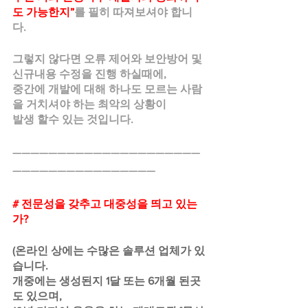
도 가능한지”
를 필히 따져보셔야 합니
다. 
그렇지 않다면 오류 제어와 보안방어 및 
신규내용 수정을 진행 하실때에,
중간에 개발에 대해 하나도 모르는 사람
을 거치셔야 하는 최악의 상황이 
발생 할수 있는 것입니다.
—————————————————————
————————————————
# 전문성을 갖추고 대중성을 띄고 있는
가?
(온라인 상에는 수많은 솔루션 업체가 있
습니다. 
개중에는 생성된지 1달 또는 6개월 된곳
도 있으며, 