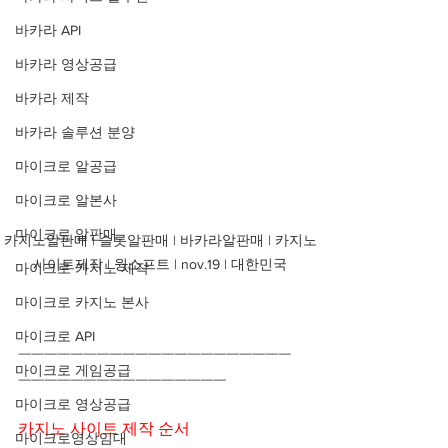
바카라 API
바카라 영상공급
바카라 제작
바카라 솔루션 분양
마이크로 알공급
마이크로 알본사
마이크로 알판매
카지노알판매 | 슬롯알판매 | 바카라알판매 | 카지노
사이트제작 | 윙소프트 | nov.19 | 대한민국
마이크로 카지노 제작
마이크로 카지노 본사
마이크로 API
—————————————————————
마이크로 게임공급
————————————————
마이크로 영상공급
카지노 사이트 제작 순서
마이크로영상임대