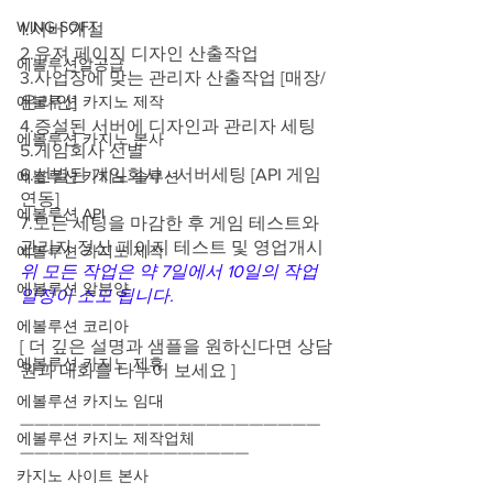
WING SOFT
1.서버 개설
2.유져 페이지 디자인 산출작업 
에볼루션알공급
3.사업장에 맞는 관리자 산출작업 [매장/
에볼루션 카지노 제작
온라인]
4.증설된 서버에 디자인과 관리자 세팅 
에볼루션 카지노 본사
5.게임회사 선별
6.선별된 게임회사 - 서버세팅 [API 게임
에볼루션 카지노 솔루션
연동] 
에볼루션 API
7.모든 세팅을 마감한 후 게임 테스트와 
관리자 정산 페이지 테스트 및 영업개시
에볼루션 카지노 제작
위 모든 작업은 약 7일에서 10일의 작업
에볼루션 알분양
일정이 소모 됩니다.
에볼루션 코리아
[ 더 깊은 설명과 샘플을 원하신다면 상담
에볼루션 카지노 제휴
원과 대화를 나누어 보세요 ]
에볼루션 카지노 임대
—————————————————————
에볼루션 카지노 제작업체
————————————————
카지노 사이트 본사