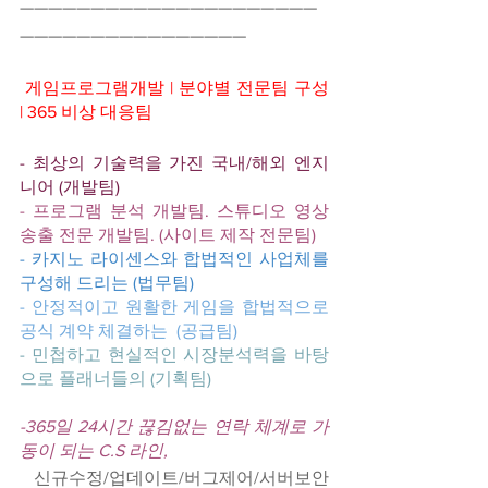
—————————————————————
————————————————
 게임프로그램개발 | 분야별 전문팀 구성 
| 365 비상 대응팀
- 최상의 기술력을 가진 국내/해외 엔지
니어 (개발팀)
- 프로그램 분석 개발팀. 스튜디오 영상
송출 전문 개발팀. (사이트 제작 전문팀)
- 카지노 라이센스와 합법적인 사업체를 
구성해 드리는 (법무팀)
- 안정적이고 원활한 게임을 합법적으로 
공식 계약 체결하는  (공급팀)
- 민첩하고 현실적인 시장분석력을 바탕
으로 플래너들의 (기획팀)
-365일 24시간 끊김없는 연락 체계로 가
동이 되는 C.S 라인,
  신규수정/업데이트/버그제어/서버보안