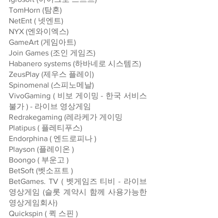
TomHorn (탐혼)
NetEnt ( 넷엔트)
NYX (엔와이엑스)
GameArt (게임아트)
Join Games (조인 게임즈)
Habanero systems (하바네로 시스템즈)
ZeusPlay (제우스 플레이)
Spinomenal (스피노메날)
VivoGaming ( 비보 게이밍 - 한국 서비스 
불가 ) - 라이브 영상게임
Redrakegaming (레라케가 게이밍
Platipus ( 플레티푸스)
Endorphina ( 엔드로피나 )
Playson (플레이온 )
Boongo ( 부운고 )
BetSoft (벳소프트 )
BetGames. TV ( 벳게임즈 티비 - 라이브 
영상게임 (슬롯 계약시 함께 사용가능한 
영상게임회사)
Quickspin ( 퀵 스핀 )