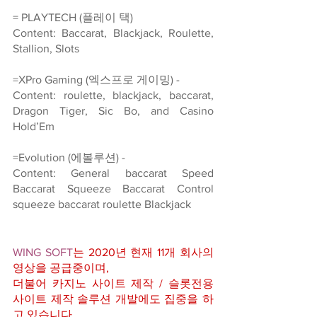
= PLAYTECH (플레이 택)
Content: Baccarat, Blackjack, Roulette, 
Stallion, Slots
=XPro Gaming (엑스프로 게이밍) - 
Content: roulette, blackjack, baccarat, 
Dragon Tiger, Sic Bo, and Casino 
Hold’Em
=Evolution (에볼루션) - 
Content: General baccarat Speed 
Baccarat Squeeze Baccarat Control 
squeeze baccarat roulette Blackjack
WING SOFT
는 2020년 현재 11개 회사의 
영상을 공급중이며,
더불어 카지노 사이트 제작 / 슬롯전용 
사이트 제작 솔루션 개발에도 집중을 하
고 있습니다.