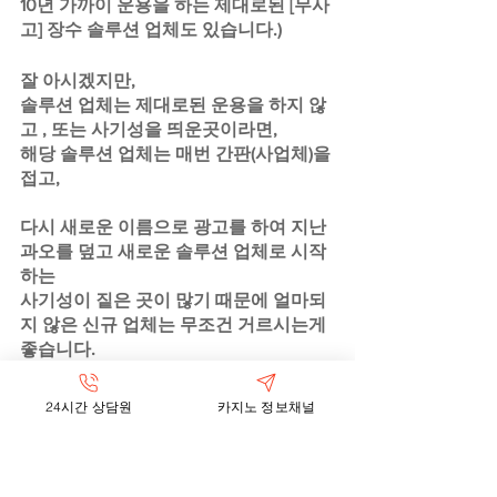
10년 가까이 운용을 하는 제대로된 [무사
고] 장수 솔루션 업체도 있습니다.) 
잘 아시겠지만,
솔루션 업체는 제대로된 운용을 하지 않
고 , 또는 사기성을 띄운곳이라면,
해당 솔루션 업체는 매번 간판(사업체)을 
접고,
다시 새로운 이름으로 광고를 하여 지난 
과오를 덮고 새로운 솔루션 업체로 시작
하는 
사기성이 짙은 곳이 많기 때문에 얼마되
지 않은 신규 업체는 무조건 거르시는게 
좋습니다. 
최소, 5년 이상 된 솔루션 업체를 선별 하
24시간 상담원
카지노 정보채널
시길 권장 드립니다.
(그러면 장수 솔루션 업체 판변법이 필요