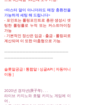
<마스터 알이 아니더라도 매장 충환전을 
가능하게 세팅 해 드립니다>
- 포인트는 롤링포인트로 총판 생성시 셋
팅한 롤링률로 누적 또는 커스트마이징 
가능
- 기본적인 정산은 입금 - 출금 - 롤링피로 
계산되며 이 또한 마춤형으로 가능.
—————————————————————
————————————————
슬롯알공급 | 통합알 | 싱글API [ 자동머니
이동 ]
2020년 경자년(庚子年) . . .
라이브 카지노와 호텔 카지노 게임에 이
어 ,