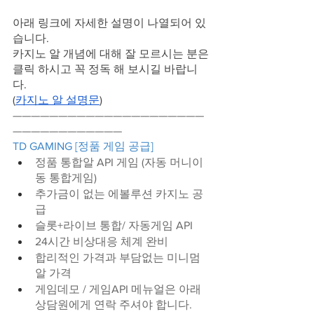
아래 링크에 자세한 설명이 나열되어 있
습니다.
카지노 알 개념에 대해 잘 모르시는 분은 
클릭 하시고 꼭 정독 해 보시길 바랍니
다.
(
카지노 알 설명문
)
—————————————————————
————————————
TD GAMING [정품 게임 공급]
정품 통합알 API 게임 (자동 머니이
동 통합게임)
추가금이 없는 에볼루션 카지노 공
급
슬롯+라이브 통합/ 자동게임 API
24시간 비상대응 체계 완비
합리적인 가격과 부담없는 미니멈 
알 가격
게임데모 / 게임API 메뉴얼은 아래 
상담원에게 연락 주셔야 합니다.