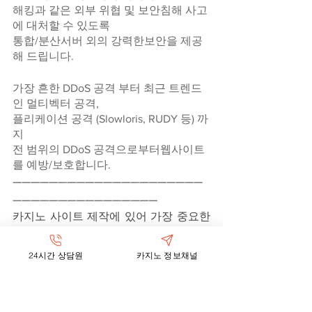
해킹과 같은 외부 위협 및 보안침해 사고
에 대처할 수 있도록
통합/분산서버 외의 강력한보안을 제공
해 드립니다.
가장 흔한 DDoS 공격 부터 최근 트렌드
인 멀티벡터 공격,
플리케이션 공격 (Slowloris, RUDY 등) 까
지
전 범위의 DDoS 공격으로부터웹사이트
를 예방/보호합니다.
—————————————————————
————————————————
카지노 사이트 제작에 있어 가장 중요한
것부터 알려드리겠습니다.
다른것 다 필요 없습니다.
24시간 상담원
카지노 정보채널
소통의 부재는 귀하의 카지노 사업의 큰 
방해 요소 입니다.