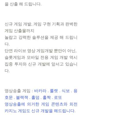
을 산출 해 드립니다.
신규 게임 개발, 게임 구현 기획과 완벽한 
게임 산출물까지
놀랍고 강력한 솔루션을 제공 해 드립니
다.
단연 라이브 영상 게임개발 뿐만이 아닌,
슬롯게임과 모바일 전용 게임 개발 역시 
집중 투자와 신규 개발에 앞서고 있습니
다.
영상송출 게임 : 
바카라 . 룰렛 . 식보 . 용
호문 . 블랙잭 . 홀덤 . 홀짝 . 로또
영상송출에 의거한 게임 콘텐츠와 외전 
카지노 게임도 신규 개발을 해드립니다
.