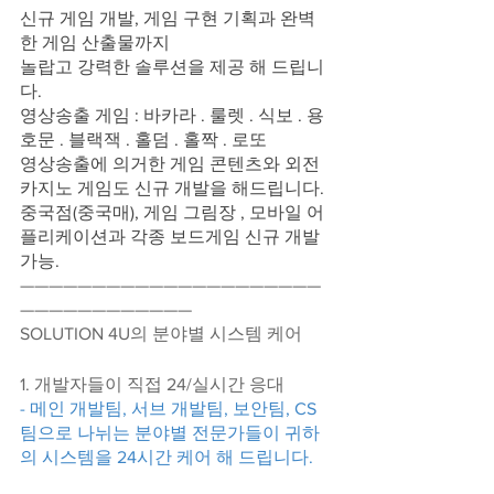
신규 게임 개발, 게임 구현 기획과 완벽
한 게임 산출물까지
놀랍고 강력한 솔루션을 제공 해 드립니
다.
영상송출 게임 : 바카라 . 룰렛 . 식보 . 용
호문 . 블랙잭 . 홀덤 . 홀짝 . 로또
영상송출에 의거한 게임 콘텐츠와 외전 
카지노 게임도 신규 개발을 해드립니다.
중국점(중국매), 게임 그림장 , 모바일 어
플리케이션과 각종 보드게임 신규 개발 
가능.
—————————————————————
————————————
SOLUTION 4U의 분야별 시스템 케어
1. 개발자들이 직접 24/실시간 응대
- 메인 개발팀, 서브 개발팀, 보안팀, CS
팀으로 나뉘는 분야별 전문가들이 귀하
의 시스템을 24시간 케어 해 드립니다.