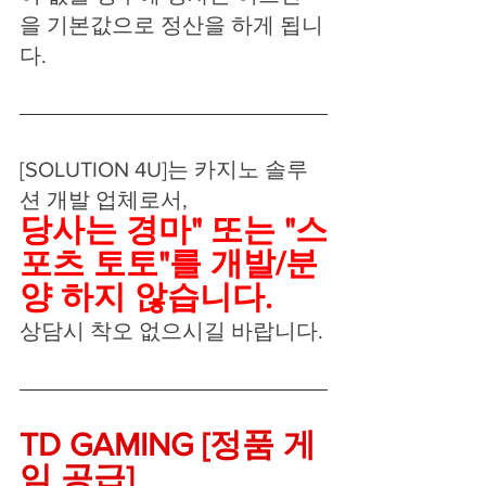
을 기본값으로 정산을 하게 됩니
다.
[SOLUTION 4U]는 카지노 솔루
션 개발 업체로서,
당사는 경마" 또는 "스
포츠 토토"를 개발/분
양 하지 않습니다.
상담시 착오 없으시길 바랍니다.
TD GAMING [정품 게
임 공급]