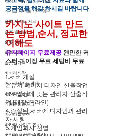
모쪼록, 필요하신 자료와 함께 
카지노 사이트 제작 가격
궁금점을 해갈 하시길 바랍니다
카지노 사이트 제작 임대
슬롯 사이트 제작
카지노 사이트 만드
는 방법,순서, 정교한 
슬롯 알공급
이해도
슬롯 알본사
유저페이지 무료제공
왠만한 커
슬롯 알분양
스터 마이징 무료
세팅비 무료
슬롯알가격
바카라제작
1.서버 개설
바카라사이트제작
2.유져 페이지 디자인 산출작업
3.사업장에 맞는 관리자 산출작
바카라알공급
업 [매장/온라인]
에볼루션알공급
4.증설된 서버에 디자인과 관리
바카라솔루션
자 세팅
바카라 사이트 본사
5.게임회사 선별
바카라 사이트 솔루션