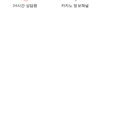
+현장 테이블 및 (장비)구매/세팅
24시간 상담원
카지노 정보채널
과 인터넷구성/인테리어설치
+현지 엔지니어/HR/매니저/핏보
스/딜러/셔플러 트레이닝 스쿨 
보유&인가수급
- 빛의 비율을 컨트롤 하는 섬세
한 조명기술력
- 영상 화질에 입각한 세련되고 
편안한 시각 시스템
- 완벽한 테이블 장비구성 및 현
장 세팅
- 원활한 영상 송출과 완벽한 
API 신규 개발 기술력
서버보안 게임 업