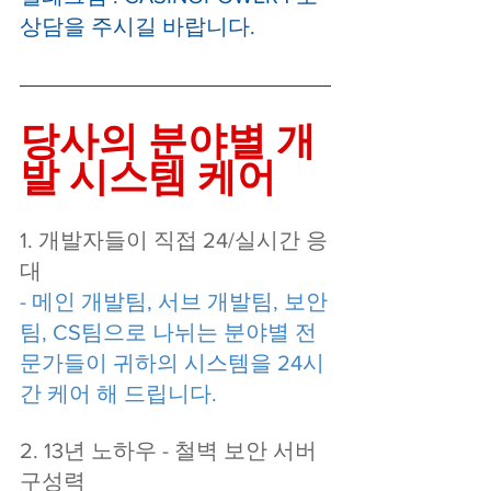
상담을 주시길 바랍니다.
당사의 분야별 개
발 시스템 케어
1. 개발자들이 직접 24/실시간 응
대
- 메인 개발팀, 서브 개발팀, 보안
팀, CS팀으로 나뉘는 분야별 전
문가들이 귀하의 시스템을 24시
간 케어 해 드립니다.
2. 13년 노하우 - 철벽 보안 서버 
구성력