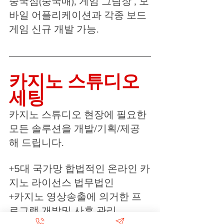
중국점(중국매), 게임 그림장 , 모
바일 어플리케이션과 각종 보드
게임 신규 개발 가능.
카지노 스튜디오 
세팅
카지노 스튜디오 현장에 필요한 
모든 솔루션을 개발/기획/제공 
해 드립니다.
+5대 국가망 합법적인 온라인 카
지노 라이선스 법무법인
+카지노 영상송출에 의거한 프
로그램 개발및 사후 관리