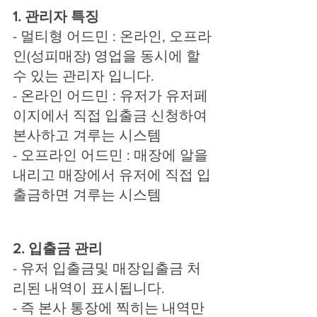
1. 관리자 특징
- 멀티형 어드민 : 온라인, 오프라
인(성피매장) 영업을 동시에 할
수 있는 관리자 입니다.
- 온라인 어드민 : 유저가 유저페
이지에서 직접 입출금 신청하여 
본사하고 겨루는 시스템
- 오프라인 어드민 : 매장에 알을 
내리고 매장에서 유저에 직접 입
출금하면 겨루는 시스템
2. 입출금 관리
- 유저 입출금및 매장입출금 처
리된 내역이 표시됩니다.
- 즉 본사 통장에 찍히는 내역만 