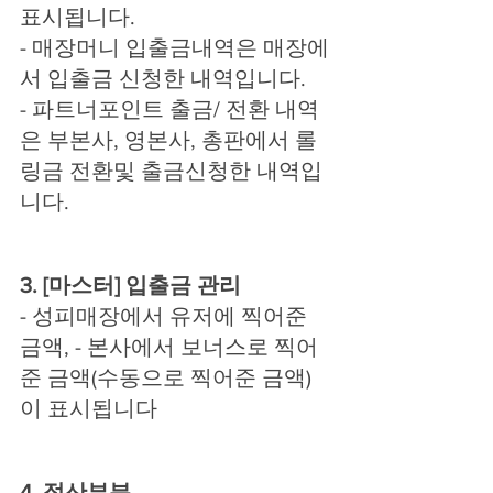
표시됩니다.
- 매장머니 입출금내역은 매장에
서 입출금 신청한 내역입니다.
- 파트너포인트 출금/ 전환 내역
은 부본사, 영본사, 총판에서 롤
링금 전환및 출금신청한 내역입
니다.
3. [마스터] 입출금 관리
- 성피매장에서 유저에 찍어준 
금액, - 본사에서 보너스로 찍어
준 금액(수동으로 찍어준 금액)
이 표시됩니다
4. 정산부분