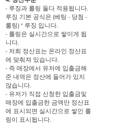
- 루징과 롤링 둘다 적용됩니다. 
루징 기본 공식은 (베팅 - 당첨 - 
롤링) * 루징 입니다.
- 롤링은 실시간으로 쌓이게 됩
니다.
- 저희 정산표는 온라인 정산표
에 맞춰져 있습니다.
- 즉 매장에서 유저에 입출금해
준 내역은 정산에 들어가 있지 
않습니다.
- 유저가 직접 신청한 입출금및 
매장에 입출금한 금액만 정산표
에 표시되면 실시간으로 쌓인 롤
링이 표시됩니다.