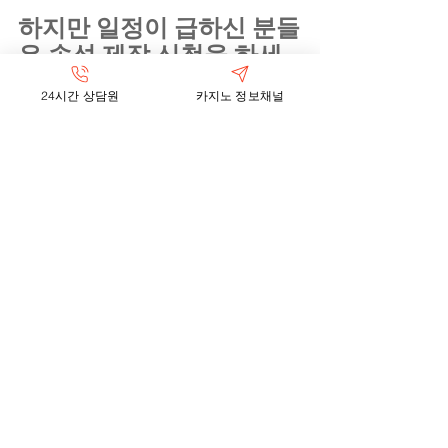
하지만 일정이 급하신 분들
은 속성 제작 신청을 하세
요. 카지노 사이트 제작의 
24시간 상담원
카지노 정보채널
속성 작업을 원하신다면
단 하루만에 제작 완료가 
가능합니다.
TD GAMING 정품 게임 공
급
정품 통합알 API 게임 
(자동 머니이동 통합게
임)
추가금이 없는 에볼루
션 카지노 공급
슬롯+라이브 통합/ 자
동게임 API