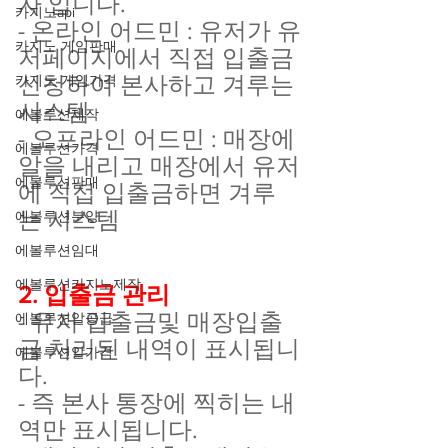
자 입니다.
카지노api
- 온라인 어드민 : 유저가 유
카지노 게임판매
저페이지에서 직접 입출금 
신청하여 본사하고 겨루는 
카지노 게임가격
시스템
에볼루션제작
- 오프라인 어드민 : 매장에 
에볼루션가격
알을 내리고 매장에서 유저
에볼루션판매
에 직접 입출금하면 겨루
는 시스템
에볼루션분양
에볼루션임대
에볼루션카지노제작
2. 입출금 관리
- 유저 입출금및 매장입출
에볼루션알공급
금 처리된 내역이 표시됩니
에볼루션알가격
다.
- 즉 본사 통장에 찍히는 내
역만 표시됩니다.