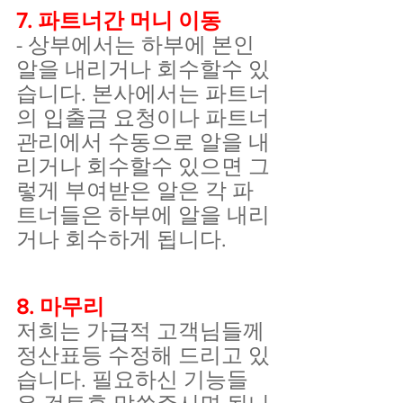
7. 파트너간 머니 이동
- 상부에서는 하부에 본인 
알을 내리거나 회수할수 있
습니다. 본사에서는 파트너
의 입출금 요청이나 파트너
관리에서 수동으로 알을 내
리거나 회수할수 있으면 그
렇게 부여받은 알은 각 파
트너들은 하부에 알을 내리
거나 회수하게 됩니다.
8. 마무리
저희는 가급적 고객님들께 
정산표등 수정해 드리고 있
습니다. 필요하신 기능들