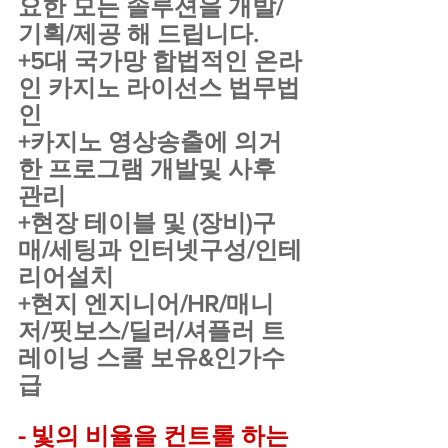
요한 모든 솔루션을 개발/
기획/제공 해 드립니다.
+5대 국가망 합법적인 온라
인 카지노 라이선스 법무법
인
+카지노 영상송출에 의거
한 프로그램 개발및 사후 
관리
+현장 테이블 및 (장비)구
매/세팅과 인터넷구성/인테
리어설치
+현지 엔지니어/HR/매니
저/핏보스/딜러/셔플러 트
레이닝 스쿨 보유&인가수
급
- 빛의 비율을 컨트롤 하는 