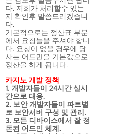
은 검토후 말씀주시면 됩니
다. 저희가 처리할수 있는
지 확인후 말씀드리겠습니
다.
기본적으로는 정산표 부분
에서 요청들을 주셔야 합니
다. 요청이 없을 경우에 당
사는 어드민을 기본값으로 
정산을 하게 됩니다.
카지노 개발 정책
1. 개발자들이 24시간 실시
간으로 대응.
2. 보안 개발자들이 파트별
로 보안서버 구성 및 관리.
3. 모든 디바이스에서 잘 정
돈된 어드민 체계.