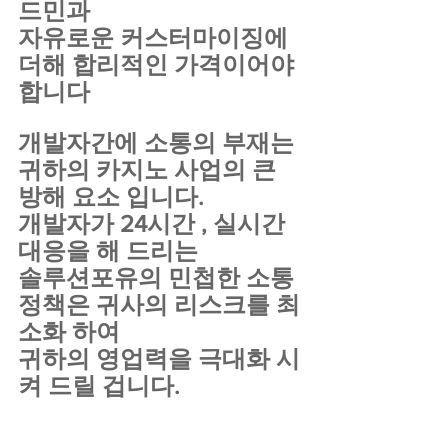
드민과
자유로운 커스터마이징에 
더해 합리적인 가격이어야 
합니다
개발자간에 소통의 부재는 
귀하의 카지노 사업의 큰 
방해 요소 입니다.
개발자가 24시간 , 실시간 
대응을 해 드리는
솔루션포유의 민첩한 소통 
정책은 귀사의 리스크를 최
소화 하여
귀하의 영업력을 극대화 시
켜 드릴 겁니다.