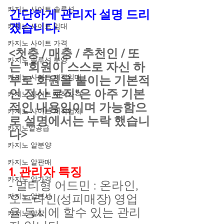
카지노 사이트 솔루션
간단하게 관리자 설명 드리
겠습니다.
카지노 사이트 임대
카지노 사이트 가격
<첫충 / 매충 / 추천인 / 또
카지노 솔루션 분양
는 "회원이 스스로 자신 하
카지노 사이트 제작임대
부로 회원을 붙이는 기본적
인 정산 로직"은 아주 기본
카지노 사이트 제작가격
적인 내용임이며 가능함으
카지노 사이트 제작업체
로 설명에서는 누락 했습니
카지노알공급
다>
카지노 알분양
카지노 알판매
1. 관리자 특징
카지노 알가격
- 멀티형 어드민 : 온라인, 
오프라인(성피매장) 영업
카지노 알본사
을 동시에 할수 있는 관리
카지노 알값