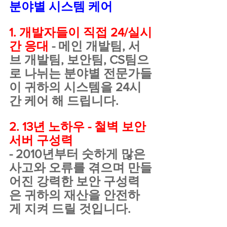
분야별 시스템 케어
1. 개발자들이 직접 24/실시
간 응대 
- 메인 개발팀, 서
브 개발팀, 보안팀, CS팀으
로 나뉘는 분야별 전문가들
이 귀하의 시스템을 24시
간 케어 해 드립니다.
2. 13년 노하우 - 철벽 보안 
서버 구성력
- 2010년부터 숫하게 많은 
사고와 오류를 겪으며 만들
어진 강력한 보안 구성력
은 귀하의 재산을 안전하
게 지켜 드릴 것입니다.