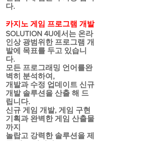
다.
카지노 게임 프로그램 개발
SOLUTION 4U에서는 온라
인상 광범위한 프로그램 개
발에 목표를 두고 있습니
다.
모든 프로그래밍 언어를완
벽히 분석하여,
개발과 수정 업데이트 신규
개발 솔루션을 산출 해 드
립니다.
신규 게임 개발, 게임 구현 
기획과 완벽한 게임 산출물
까지
놀랍고 강력한 솔루션을 제