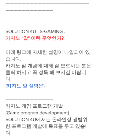
—————————————————————
————————————
SOLUTION 4U . S-GAMING .
카지노 “알" 이란 무엇인가?
아래 링크에 자세한 설명이 나열되어 있
습니다.
카지노 알 개념에 대해 잘 모르시는 분은 
클릭 하시고 꼭 정독 해 보시길 바랍니
다.
(
카지노 알 설명문
)
—————————————————————
————————————
카지노 게임 프로그램 개발
(Game program development)
SOLUTION 4U에서는 온라인상 광범위
한 프로그램 개발에 목표를 두고 있습니
다.