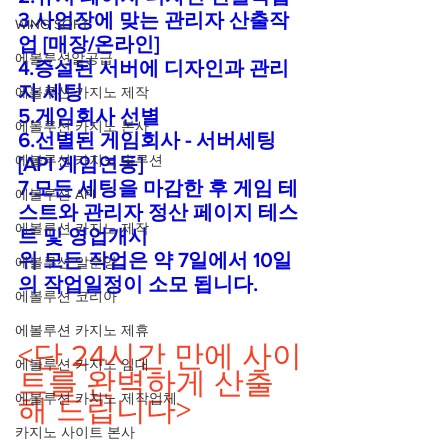
3.사업장에 맞는 관리자 산출작
WING SOFT
업 [매장/온라인]
에볼루션알공급
4.증설된 서버에 디자인과 관리
자 세팅
에볼루션 카지노 제작
5.게임회사 선별
에볼루션 카지노 본사
6.선별된 게임회사 - 서버세팅 
에볼루션 카지노 솔루션
[API 게임연동]
7.모든 세팅을 마감한 후 게임 테
에볼루션 API
스트와 관리자 정산 페이지 테스
에볼루션 카지노 제작
트 및 영업개시
위 모든 작업은 약 7일에서 10일
에볼루션 알분양
의 작업일정이 소모 됩니다.
에볼루션 코리아
에볼루션 카지노 제휴
<단 24시간 만에 사이
에볼루션 카지노 임대
트를 완벽하게 산출 
에볼루션 카지노 제작업체
해 드립니다>
카지노 사이트 본사