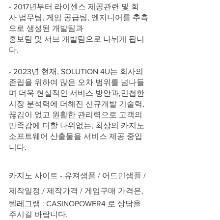
- 2017년부터 라이센스 제공관련 및 회
사 법무팀, 게임 공급팀, 엔지니어를 추측
으로 생성된 개발팀과
홍보팀 및 서브 개발팀으로 나뉘게 됩니
다.
- 2023년 현재, SOLUTION 4U는 회사의 
존립을 위하여 많은 오차 범위를 넘나들
며 더욱 현실적인 서비스 방안과,민첩한 
시장 분석력에 더해진 신규개발 기술력, 
끊김이 없고 원활한 관리력으로 고객의 
만족감에 더할 나위없는, 최상의 카지노 
소프트웨어 산출물을 서비스 제공 중입
니다.
카지노 사이트 - 유져샘플 / 어드민샘플 / 
제작일정 / 제작가격 / 게임구매 가격은,
텔레그램 : CASINOPOWER4 로 상담을 
주시길 바랍니다.