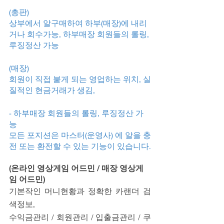
(총판)
상부에서 알구매하여 하부(매장)에 내리
거나 회수가능, 하부매장 회원들의 롤링, 
루징정산 가능
(매장)
회원이 직접 붙게 되는 영업하는 위치, 실
질적인 현금거래가 생김,
- 하부매장 회원들의 롤링, 루징정산 가
능
모든 포지션은 마스터(운영사) 에 알을 충
전 또는 환전할 수 있는 기능이 있습니다.
(온라인 영상게임 어드민 / 매장 영상게
임 어드민)
기본작인 머니현황과 정확한 카랜더 검
색정보,
수익금관리 / 회원관리 / 입출금관리 / 쿠