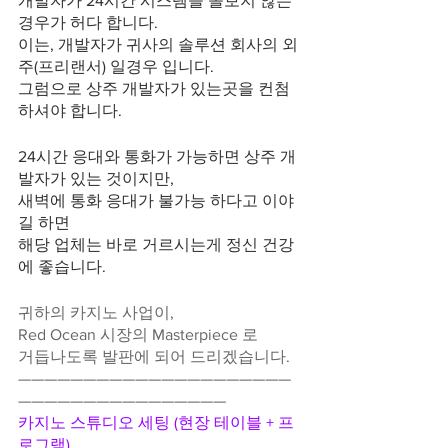
개발자가 24시간 시스템을 돌보지 않는 
경우가 허다 합니다.
이는, 개발자가 귀사의 솔루션 회사의 외
주(프리랜서) 일경우 입니다.
그럼으로 상주 개발자가 있는곳을 컨첨 
하셔야 합니다.
24시간 응대와 통화가 가능하면 상주 개
발자가 있는 것이지만,
새벽에 통화 응대가 불가능 하다고 이야
길 하면
해당 업체는 바로 거르시는게 정신 건강
에 좋습니다.
귀하의 카지노 사업이,
Red Ocean 시장의 Masterpiece 로 
거듭나도록 발판에 되어 드리겠습니다.
—————————————————————
————————————————
카지노 스튜디오 세팅 (현장 테이블 + 프
로그램)