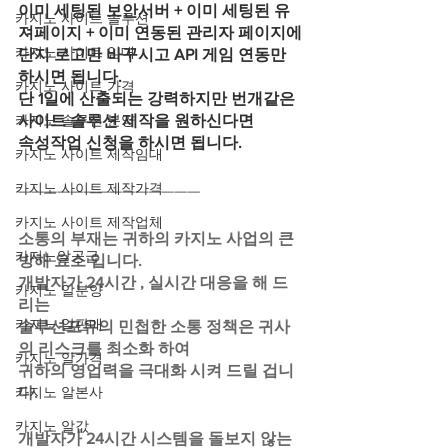
이미 세팅된 보안서버 + 이미 세팅된 유
카지노 사이트 솔루션
져페이지 + 이미 연동된 관리자 페이지에
카지노 사이트 임대
단지 로고만 바꾸시고 API 게임 연동만 
하시면 됩니다.
카지노 사이트 가격
단 1일에 산출되는 강력하지만 번개같은 
사이트 솔루션 제작을 원하신다면
카지노 솔루션 분양
속성작업 신청을 하시면 됩니다.
카지노 사이트 제작임대
카지노 사이트 제작가격
——————————————    
카지노 사이트 제작업체
소통의 부재는 귀하의 카지노 사업의 큰 
카지노알공급
방해 요소 입니다.
개발자가 24시간 , 실시간 대응을 해 드
카지노 알분양
리는
카지노 알판매
솔루션포유의 민첩한 소통 정책은 귀사
의 리스크를 최소화 하여
카지노 알가격
귀하의 영업력을 극대화 시켜 드릴 겁니
다.
카지노 알본사
카지노 알값
개발자가 24시간 시스템을 돌보지 않는 