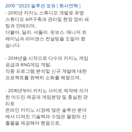
2010 ~2023 솔루션 포유 [ 회사연혁 ]
- 2010년 카지노 스튜디오 개발로 유명 
스튜디오 API구축과 관리및 현장 장비 세
팅과 인테리어,
더불어, 딜러. 셔플러. 핏보스. 매니저 트
레이닝과 라이센스 컨설팅을 도맡아 왔
습니다.
- 2014년을 시작으로 다수의 카지노 게임
공급과 RNG게임 개발,
각종 프로그램 분석및 신규 개발에 대한 
프로젝트를 완벽히 소화를 해왔으며,
- 2016년부터 카지노 사이트 제작에 의거
한 어드민 제공과 게임분양 및 충실한 관
리로 
온라인 카지노 시장에 많은 솔루션 분야
에서 다져진 기술력과 수많은 물량의 산
출물을 제공해야 했음으로,