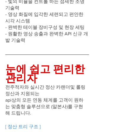
- 빛의 비율을 컨트롤 하는 섬세한 조명
기술력
- 영상 화질에 입각한 세련되고 편안한 
시각 시스템
- 완벽한 테이블 장비구성 및 현장 세팅
- 원활한 영상 송출과 완벽한 API 신규 개
발 기술력
눈에 쉽고 편리한 
관리자
전주적자와 실시간 정산 카랜더및 롤링
정산과 지원되는
api상의 모든 연동 체계를 고객이 원하
는 맞춤형 솔루션으로 (알본사)를 구현 
해 드립니다.
[ 정산 트리 구조 ]