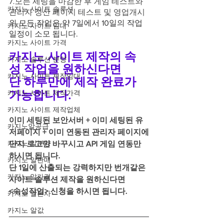
7.모든 세팅을 마감한 후 게임 테스트와 
카지노 사이트 솔루션
관리자 정산 페이지 테스트 및 영업개시
위 모든 작업은 약 7일에서 10일의 작업
카지노 사이트 임대
일정이 소모 됩니다.
카지노 사이트 가격
카지노 사이트 제작의 속
카지노 솔루션 분양
성 작업을 원하신다면
카지노 사이트 제작임대
단 하루만에 제작 완료가 
가능합니다.
카지노 사이트 제작가격
카지노 사이트 제작업체
이미 세팅된 보안서버 + 이미 세팅된 유
카지노알공급
저페이지 + 이미 연동된 관리자 페이지에
카지노 알분양
단지 로고만 바꾸시고 API 게임 연동만 
하시면 됩니다.
카지노 알판매
단 1일에 산출되는 강력하지만 번개같은 
카지노 알가격
사이트 솔루션 제작을 원하신다면
<속성작업> 신청을 하시면 됩니다.
카지노 알본사
카지노 알값