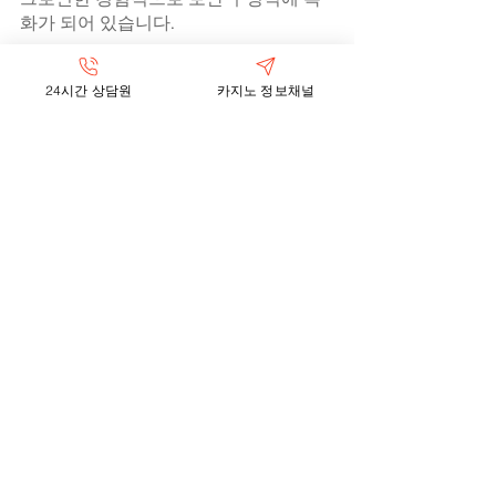
화가 되어 있습니다.
SOLUTION 4U의 고품질의 운영 서비스
24시간 상담원
카지노 정보채널
와
편리안 운영 서비스 제공 및 시스템에 대
한 신뢰도를 확보하기 위해서,
해킹과 같은 외부 위협 및 보안침해 사고
에 대처할 수 있도록
통합/분산서버 외의 강력한보안을 제공
해 드립니다.
가장 흔한 DDoS 공격 부터 최근 트렌드
인 멀티벡터 공격,
플리케이션 공격 (Slowloris, RUDY 등) 까
지
전 범위의 DDoS 공격으로부터웹사이트
를 예방/보호합니다.