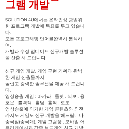
그램 개발
SOLUTION 4U에서는 온라인상 광범위
한 프로그램 개발에 목표를 두고 있습니
다.
모든 프로그래밍 언어를완벽히 분석하
여,
개발과 수정 업데이트 신규개발 솔루션
을 산출 해 드립니다.
신규 게임 개발, 게임 구현 기획과 완벽
한 게임 산출물까지
놀랍고 강력한 솔루션을 제공 해 드립니
다.
영상송출 게임 : 바카라 . 룰렛 . 식보 . 용
호문 . 블랙잭 . 홀덤 . 홀짝 . 로또
영상송출에 의거한 게임 콘텐츠와 외전 
카지노 게임도 신규 개발을 해드립니다.
중국점(중국매), 게임 그림장 , 모바일 어
플리케이션과 각종 보드게임 신규 개발 