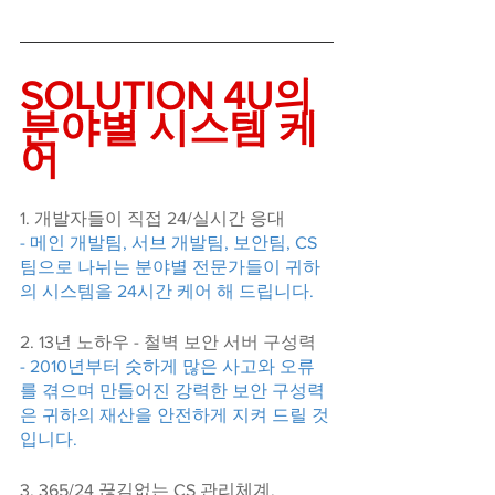
SOLUTION 4U의 
분야별 시스템 케
어
1. 개발자들이 직접 24/실시간 응대
- 메인 개발팀, 서브 개발팀, 보안팀, CS
팀으로 나뉘는 분야별 전문가들이 귀하
의 시스템을 24시간 케어 해 드립니다.
2. 13년 노하우 - 철벽 보안 서버 구성력
- 2010년부터 숫하게 많은 사고와 오류
를 겪으며 만들어진 강력한 보안 구성력
은 귀하의 재산을 안전하게 지켜 드릴 것
입니다.
3. 365/24 끊김없는 CS 관리체계.