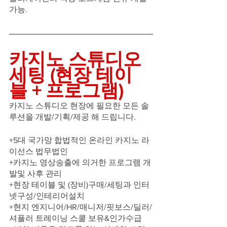
가능.
카지노 스튜디오 
세팅 (현장 테이
블 + 프로그램)
카지노 스튜디오 현장에 필요한 모든 솔
루션을 개발/기획/제공 해 드립니다.
+5대 국가망 합법적인 온라인 카지노 라
이선스 법무법인
+카지노 영상송출에 의거한 프로그램 개
발및 사후 관리
+현장 테이블 및 (장비)구매/세팅과 인터
넷구성/인테리어설치
+현지 엔지니어/HR/매니저/핏보스/딜러/
셔플러 트레이닝 스쿨 보유&인가수급