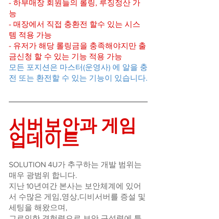
- 하부매장 회원들의 롤링, 루징정산 가
능
- 매장에서 직접 충환전 할수 있는 시스
템 적용 가능
- 유저가 해당 롤링금을 충족해야지만 출
금신청 할 수 있는 기능 적용 가능
모든 포지션은 마스터(운영사) 에 알을 충
전 또는 환전할 수 있는 기능이 있습니다.
서버보안과 게임 
업데이트
SOLUTION 4U가 추구하는 개발 범위는 
매우 광범위 합니다.
지난 10년여간 본사는 보안체계에 있어
서 수많은 게임,영상,디비서버를 증설 및 
세팅을 해왔으며,
그로인한 경험력으로 보안 구성력에 특