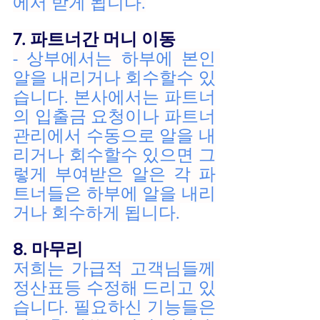
에서 받게 됩니다.
7. 파트너간 머니 이동
- 상부에서는 하부에 본인 
알을 내리거나 회수할수 있
습니다. 본사에서는 파트너
의 입출금 요청이나 파트너
관리에서 수동으로 알을 내
리거나 회수할수 있으면 그
렇게 부여받은 알은 각 파
트너들은 하부에 알을 내리
거나 회수하게 됩니다.
8. 마무리
저희는 가급적 고객님들께 
정산표등 수정해 드리고 있
습니다. 필요하신 기능들은 