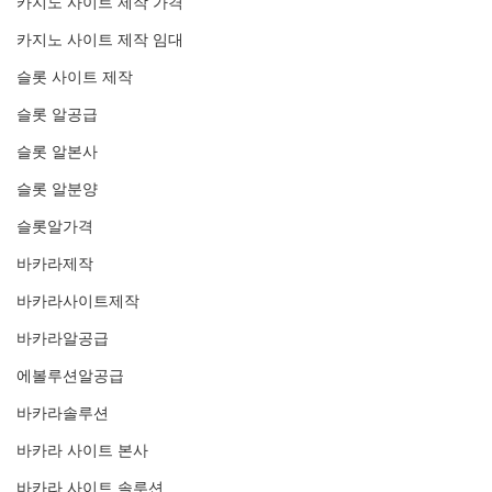
카지노 사이트 제작 가격
카지노 사이트 제작 임대
슬롯 사이트 제작
슬롯 알공급
슬롯 알본사
슬롯 알분양
슬롯알가격
바카라제작
바카라사이트제작
바카라알공급
에볼루션알공급
바카라솔루션
바카라 사이트 본사
바카라 사이트 솔루션