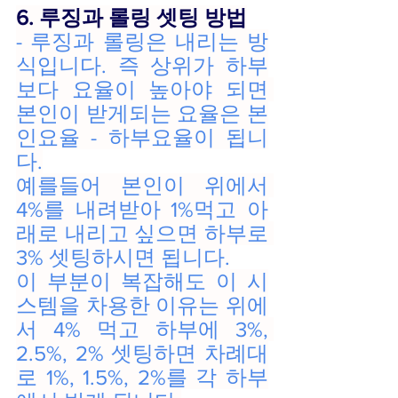
6. 루징과 롤링 셋팅 방법
- 루징과 롤링은 내리는 방
식입니다. 즉 상위가 하부
보다 요율이 높아야 되면 
본인이 받게되는 요율은 본
인요율 - 하부요율이 됩니
다.
예를들어 본인이 위에서 
4%를 내려받아 1%먹고 아
래로 내리고 싶으면 하부로 
3% 셋팅하시면 됩니다.
이 부분이 복잡해도 이 시
스템을 차용한 이유는 위에
서 4% 먹고 하부에 3%, 
2.5%, 2% 셋팅하면 차례대
로 1%, 1.5%, 2%를 각 하부