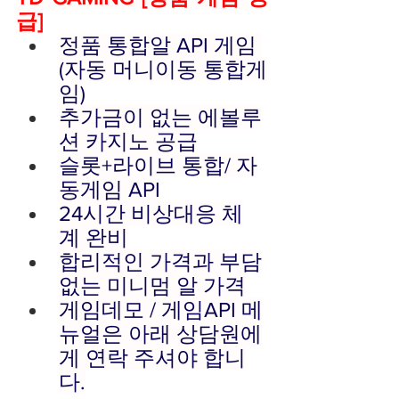
급]
정품 통합알 API 게임 
(자동 머니이동 통합게
임)
추가금이 없는 에볼루
션 카지노 공급
슬롯+라이브 통합/ 자
동게임 API
24시간 비상대응 체
계 완비
합리적인 가격과 부담
없는 미니멈 알 가격
게임데모 / 게임API 메
뉴얼은 아래 상담원에
게 연락 주셔야 합니
다.