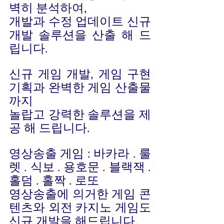
벽히 분석하여,
개발과 수정 업데이트 신규
개발 솔루션을 산출 해 드
립니다.
신규 게임 개발, 게임 구현 
기획과 완벽한 게임 산출물
까지
놀랍고 강력한 솔루션을 제
공 해 드립니다.
영상송출 게임 : 바카라 . 룰
렛 . 식보 . 용호문 . 블랙잭 . 
홀덤 . 홀짝 . 로또
영상송출에 의거한 게임 콘
텐츠와 외전 카지노 게임도 
신규 개발을 해드립니다.