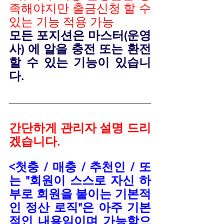
족해야지만 출금신청 할 수 
있는 기능 적용 가능
모든 포지션은 마스터(운영
사) 에 알을 충전 또는 환전
할 수 있는 기능이 있습니
다.
간단하게 관리자 설명 드리
겠습니다.
<첫충 / 매충 / 추천인 / 또
는 "회원이 스스로 자신 하
부로 회원을 붙이는 기본적
인 정산 로직"은 아주 기본
적인 내용임이며 가능함으