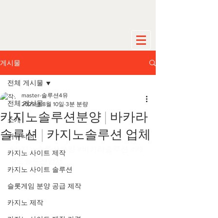
게시물
전체 게시물
master-솔루션4유
전체 게시물
2023년 8월 10일
3분 분량
카지노솔루션분양 | 바카라
소개
솔루션 | 카지노솔루션 업체
커뮤니티
#카지노솔루션분양
#바카라솔루션
#카
카지노 사이트 제작
지노솔루션업체
카지노 사이트 솔루션
슬롯게임 분양 공급 제작
카지노 제작