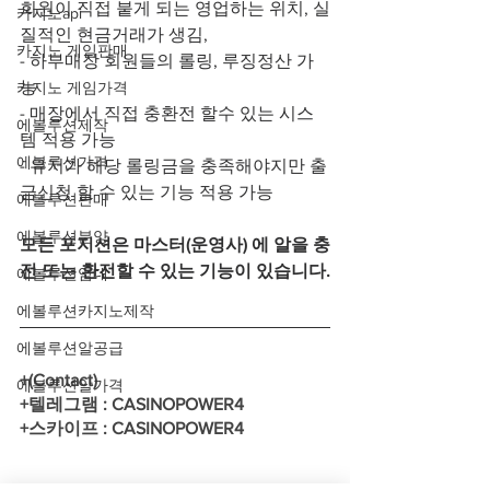
회원이 직접 붙게 되는 영업하는 위치, 실
카지노api
질적인 현금거래가 생김, 
카지노 게임판매
- 하부매장 회원들의 롤링, 루징정산 가
능
카지노 게임가격
- 매장에서 직접 충환전 할수 있는 시스
에볼루션제작
템 적용 가능
에볼루션가격
- 유저가 해당 롤링금을 충족해야지만 출
금신청 할 수 있는 기능 적용 가능
에볼루션판매
에볼루션분양
모든 포지션은 마스터(운영사) 에 알을 충
전 또는 환전할 수 있는 기능이 있습니다.
에볼루션임대
에볼루션카지노제작
에볼루션알공급
+(Contact)
에볼루션알가격
+텔레그램 : CASINOPOWER4
+스카이프 : CASINOPOWER4