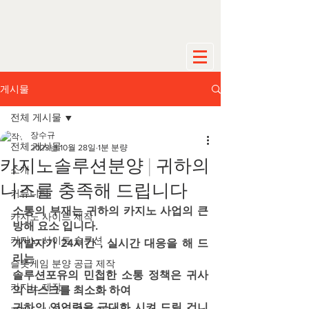
게시물
전체 게시물
장수규
전체 게시물
2023년 10월 28일
1분 분량
카지노솔루션분양 | 귀하의
소개
니즈를 충족해 드립니다
커뮤니티
소통의 부재는 귀하의 카지노 사업의 큰 
카지노 사이트 제작
방해 요소 입니다.
카지노 사이트 솔루션
개발자가 24시간 , 실시간 대응을 해 드
리는
슬롯게임 분양 공급 제작
솔루션포유의 민첩한 소통 정책은 귀사
카지노 제작
의 리스크를 최소화 하여
귀하의 영업력을 극대화 시켜 드릴 겁니