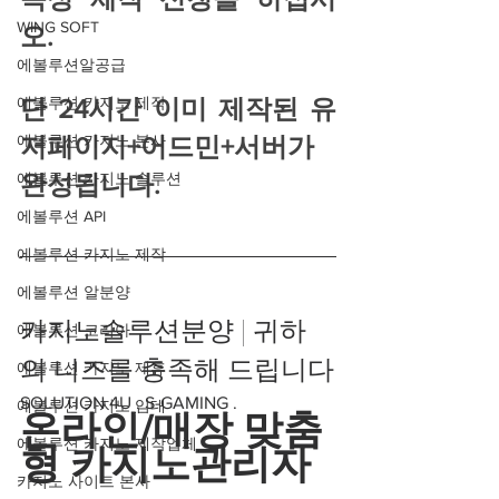
WING SOFT
오.
에볼루션알공급
단 24시간 이미 제작된 유
에볼루션 카지노 제작
저페이지+어드민+서버가 
에볼루션 카지노 본사
완성됩니다.
에볼루션 카지노 솔루션
에볼루션 API
에볼루션 카지노 제작
에볼루션 알분양
카지노솔루션분양 | 귀하
에볼루션 코리아
의 니즈를 충족해 드립니다
에볼루션 카지노 제휴
SOLUTION 4U . S-GAMING .
에볼루션 카지노 임대
온라인/매장 맞춤
에볼루션 카지노 제작업체
형 카지노관리자
카지노 사이트 본사