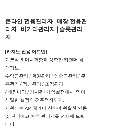
————————————————
온라인 전용관리자 | 매장 전용관
리자 | 바카라관리자 | 슬롯관리
자
[카지노 전용 어드민]
기본작인 머니현황과 정확한 카랜더 검
색정보,
수익금관리 / 회원관리 / 입출금관리 / 쿠
폰관리 / 정산관리 / 조직관리 
/ 베팅내역 / 게시판/ 게임설정에서 좀 더 
세밀한 설정의 전주적자까지, 
지원되는 API 체계에 한하여 원활한 연동
및 편리하고 빠른 관리자를 선사해 드립
니다.