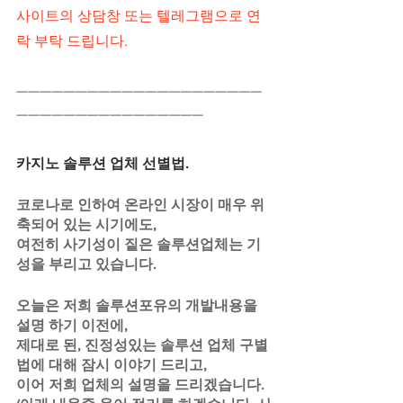
사이트의 상담창 또는 텔레그램으로 연
락 부탁 드립니다.
—————————————————————
————————————————
카지노 솔루션 업체 선별법.
코로나로 인하여 온라인 시장이 매우 위
축되어 있는 시기에도,
여전히 사기성이 짙은 솔루션업체는 기
성을 부리고 있습니다.
오늘은 저희 솔루션포유의 개발내용을 
설명 하기 이전에, 
제대로 된, 진정성있는 솔루션 업체 구별
법에 대해 잠시 이야기 드리고,
이어 저희 업체의 설명을 드리겠습니다.