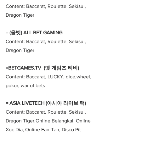
Content: Baccarat, Roulette, Sekisui, 
Dragon Tiger
= (올벳) ALL BET GAMING  
Content: Baccarat, Roulette, Sekisui, 
Dragon Tiger
=BETGAMES.TV  (벳 게임즈 티비)
Content: Baccarat, LUCKY, dice,wheel, 
pokor, war of bets
= ASIA LIVETECH (아시아 라이브 택)
Content: Baccarat, Roulette, Sekisui, 
Dragon Tiger,Online Belangkai, Online 
Xoc Dia, Online Fan-Tan, Disco Pit