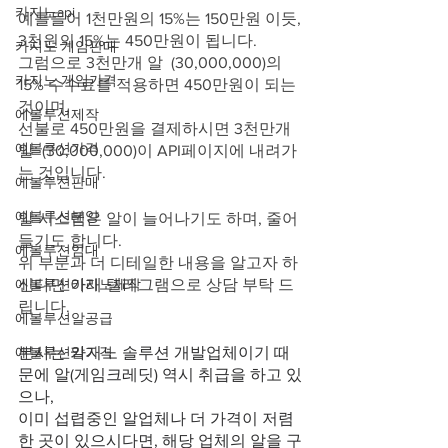
카지노api
예를들어 1천만원의 15%는 150만원 이듯,
3천원의 15%는 450만원이 됩니다.
카지노 게임판매
그럼으로 3천만개 알  (30,000,000)의 
카지노 게임가격
15% 수수료를 적용하면 450만원이 되는 
것이며,
에볼루션제작
선불로 450만원을 결제하시면 3천만개 
에볼루션가격
알  (30,000,000)이 API페이지에 내려가
는 것입니다.
에볼루션판매
에볼루션분양
알 시스템은 알이 늘어나기도 하며, 줄어
들기도 합니다.
에볼루션임대
위 부분과 더 디테일한 내용을 알고자 하
신다면 아래 텔레그램으로 상담 부탁 드
에볼루션카지노제작
립니다.
에볼루션알공급
본사는 카지노 솔루션 개발업체이기 때
에볼루션알가격
문에 알(게임크레딧) 역시 취급을 하고 있
으나,
이미 섭렵중인 알업체나 더 가격이 저렴
한 곳이 있으시다면, 해당 업체의 알을 구