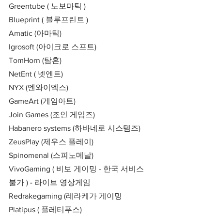
Greentube ( 노보마틱 )
Blueprint ( 블루프린트 )
Amatic (아마틱)
Igrosoft (아이크로 스프트)
TomHorn (탐혼)
NetEnt ( 넷엔트)
NYX (엔와이엑스)
GameArt (게임아트)
Join Games (조인 게임즈)
Habanero systems (하바네로 시스템즈)
ZeusPlay (제우스 플레이)
Spinomenal (스피노메날)
VivoGaming ( 비보 게이밍 - 한국 서비스 
불가 ) - 라이브 영상게임
Redrakegaming (레라케가 게이밍
Platipus ( 플레티푸스)