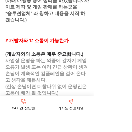
(아래 내용중 용어 정리를 하겠습니다. 사
이트 제작 및 게임 판매를 하는곳을
“솔루션업체" 라 칭하고 내용을 시작 하
겠습니다.)
# 개발자와 1:1 소통이 가능한가 
(개발자와의 소통은 매우 중요합니다.)
사업장 운영을 하는 와중에 갑자기 게임 
오류가 발생 또는 여러 긴급 상황이 생겨 
손님이 계속적인 컴플레인을 걸어 온다
고 생각을 해봅시다. 
(진상 손님이면 더할나위 없이 운영진은 
고통이 배가 될 것입니다.)
이런 얘기치 못한 상황에서는 ,
24시간 상담원
카지노 정보채널
개발자가 바로 나서서 대처를 해야 민첩
하게 상황이 마무리가 됩니다. 
하지만 수 많은  업체는 개발자와 대화는 