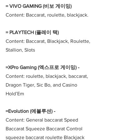
= VIVO GAMING (비보 게이밍)
Content: Baccarat, roulette, blackjack.
= PLAYTECH (플레이 택)
Content: Baccarat, Blackjack, Roulette, 
Stallion, Slots
=XPro Gaming (엑스프로 게이밍) - 
Content: roulette, blackjack, baccarat, 
Dragon Tiger, Sic Bo, and Casino 
Hold’Em
=Evolution (에볼루션) - 
Content: General baccarat Speed 
Baccarat Squeeze Baccarat Control 
squeeze baccarat roulette Blackjack