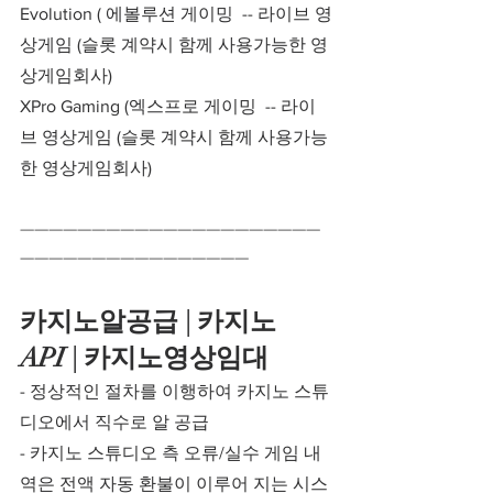
Evolution ( 에볼루션 게이밍  -- 라이브 영
상게임 (슬롯 계약시 함께 사용가능한 영
상게임회사)
XPro Gaming (엑스프로 게이밍  -- 라이
브 영상게임 (슬롯 계약시 함께 사용가능
한 영상게임회사)
—————————————————————
————————————————
카지노알공급 | 카지노 
API | 카지노영상임대
- 정상적인 절차를 이행하여 카지노 스튜
디오에서 직수로 알 공급
- 카지노 스튜디오 측 오류/실수 게임 내
역은 전액 자동 환불이 이루어 지는 시스