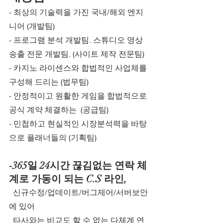
- 최상의 기술력을 가진 국내/해외 엔지
니어 (개발팀)
- 프로그램 분석 개발팀. 스튜디오 영상
송출 전문 개발팀. (사이트 제작 전문팀)
- 카지노 라이센스와 합법적인 사업체를 
구성해 드리는 (법무팀)
- 안정적이고 원활한 게임을 합법적으로 
공식 계약 체결하는  (공급팀)
- 민첩하고 현실적인 시장분석력을 바탕
으로 플래너들의 (기획팀)
-365일 24시간 끊김없는 연락 체
계로 가동이 되는 C.S 라인,
  신규수정/업데이트/버그제어/서버보안
에 있어
  타사와는 비교도 할 수 없는 다체계 연