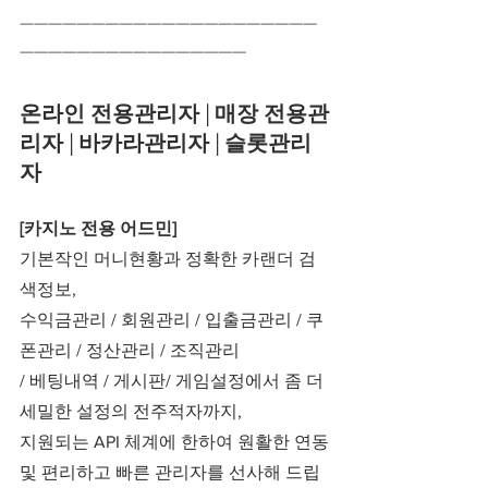
—————————————————————
————————————————
온라인 전용관리자 | 매장 전용관
리자 | 바카라관리자 | 슬롯관리
자
[카지노 전용 어드민]
기본작인 머니현황과 정확한 카랜더 검
색정보,
수익금관리 / 회원관리 / 입출금관리 / 쿠
폰관리 / 정산관리 / 조직관리 
/ 베팅내역 / 게시판/ 게임설정에서 좀 더 
세밀한 설정의 전주적자까지, 
지원되는 API 체계에 한하여 원활한 연동
및 편리하고 빠른 관리자를 선사해 드립