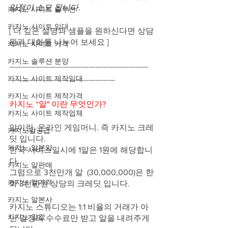
일정이 소모 됩니다.
카지노 사이트 솔루션
카지노 사이트 임대
[ 더 깊은 설명과 샘플을 원하신다면 상담
원과 대화를 나누어 보세요 ]
카지노 사이트 가격
카지노 솔루션 분양
—————————————————————
카지노 사이트 제작임대
————————————————
카지노 사이트 제작가격
카지노 “알" 이란 무엇인가?
카지노 사이트 제작업체
알이란, 온라인 게임머니. 즉 카지노 크레
카지노알공급
딧 입니다.
카지노 알분양
한국 서비스일시에 1알은 1원에 해당합니
다.
카지노 알판매
그럼으로 3천만개 알  (30,000,000)은 한
카지노 알가격
화 3천만원 상당의 크레딧 입니다.
카지노 알본사
카지노 스튜디오는 1:1 비율의 거래가 아
카지노 알값
닌 일정의 수수료만 받고 알을 내려주게 