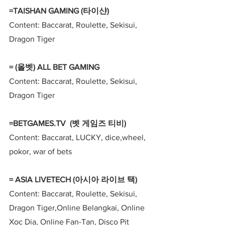
=TAISHAN GAMING (타이샨) 
Content: Baccarat, Roulette, Sekisui, 
Dragon Tiger
= (올벳) ALL BET GAMING  
Content: Baccarat, Roulette, Sekisui, 
Dragon Tiger
=BETGAMES.TV  (벳 게임즈 티비)
Content: Baccarat, LUCKY, dice,wheel, 
pokor, war of bets
= ASIA LIVETECH (아시아 라이브 택)
Content: Baccarat, Roulette, Sekisui, 
Dragon Tiger,Online Belangkai, Online 
Xoc Dia, Online Fan-Tan, Disco Pit