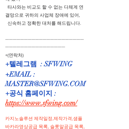
  타사와는 비교도 할 수 없는 다체계 연
결망으로 귀하의 사업체 장애에 있어,
  신속하고 정확한 대처를 해드립니다.
—————————————————————
————————————————
+(연락처)
+텔레그램  : SFWING
+EMAIL : 
MASTER@SFWING.COM
+공식 홈페이지 :
https://www.sfwing.com/
카지노솔루션 제작일정,제작가격,샘플
바카라영상공급 목록, 슬롯알공급 목록, 