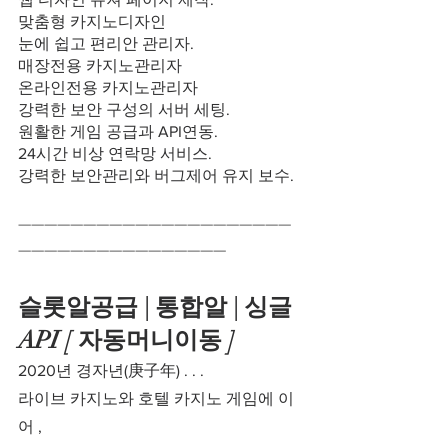
맞춤형 카지노디자인
눈에 쉽고 편리안 관리자.
매장전용 카지노관리자
온라인전용 카지노관리자
강력한 보안 구성의 서버 세팅.
원활한 게임 공급과 API연동.
24시간 비상 연락망 서비스.
강력한 보안관리와 버그제어 유지 보수.
—————————————————————
————————————————
슬롯알공급 | 통합알 | 싱글
API [ 자동머니이동 ]
2020년 경자년(庚子年) . . .
라이브 카지노와 호텔 카지노 게임에 이
어 ,