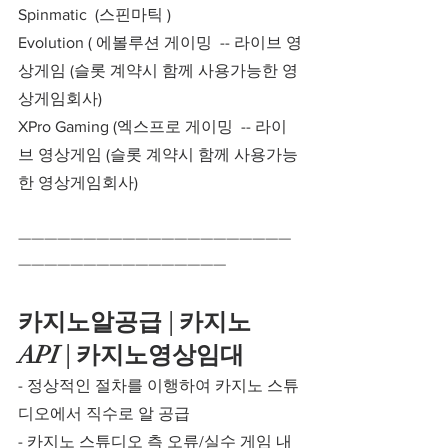
Spinmatic  (스핀마틱 )
Evolution ( 에볼루션 게이밍  -- 라이브 영
상게임 (슬롯 계약시 함께 사용가능한 영
상게임회사)
XPro Gaming (엑스프로 게이밍  -- 라이
브 영상게임 (슬롯 계약시 함께 사용가능
한 영상게임회사)
—————————————————————
————————————————
카지노알공급 | 카지노 
API | 카지노영상임대
- 정상적인 절차를 이행하여 카지노 스튜
디오에서 직수로 알 공급
- 카지노 스튜디오 측 오류/실수 게임 내