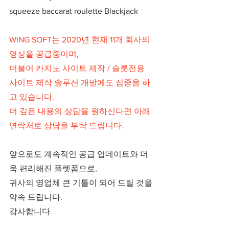
squeeze baccarat roulette Blackjack
WING SOFT는 2020년 현재 11개 회사의 
영상을 공급중이며,
더불어 카지노 사이트 제작 / 슬롯전용 
사이트 제작 솔루션 개발에도 집중을 하
고 있습니다.
더 깊은 내용의 상담을 원하신다면 아래 
연락처로 상담을 부탁 드립니다.
앞으로도 계속적인 공급 업데이트와 더
욱 편리해진 플렛폼으로,
귀사의 영업체 큰 기틀이 되어 드릴 것을 
약속 드립니다.
감사합니다.