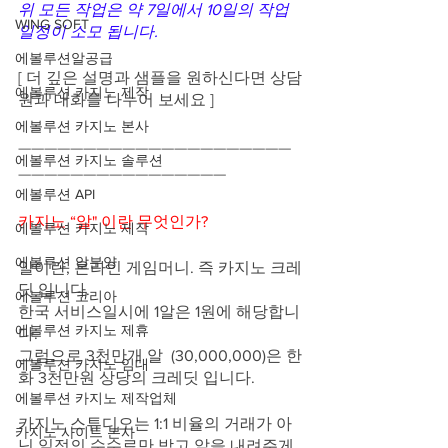
위 모든 작업은 약 7일에서 10일의 작업
WING SOFT
일정이 소모 됩니다.
에볼루션알공급
[ 더 깊은 설명과 샘플을 원하신다면 상담
에볼루션 카지노 제작
원과 대화를 나누어 보세요 ]
에볼루션 카지노 본사
—————————————————————
에볼루션 카지노 솔루션
————————————————
에볼루션 API
카지노 “알" 이란 무엇인가?
에볼루션 카지노 제작
에볼루션 알분양
알이란, 온라인 게임머니. 즉 카지노 크레
딧 입니다.
에볼루션 코리아
한국 서비스일시에 1알은 1원에 해당합니
에볼루션 카지노 제휴
다.
그럼으로 3천만개 알  (30,000,000)은 한
에볼루션 카지노 임대
화 3천만원 상당의 크레딧 입니다.
에볼루션 카지노 제작업체
카지노 스튜디오는 1:1 비율의 거래가 아
카지노 사이트 본사
닌 일정의 수수료만 받고 알을 내려주게 