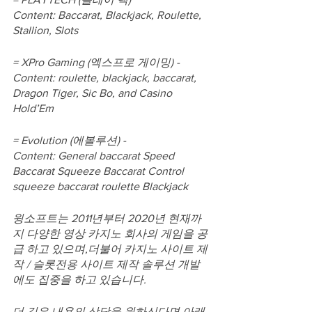
Content: Baccarat, Blackjack, Roulette, 
Stallion, Slots
= XPro Gaming (엑스프로 게이밍) - 
Content: roulette, blackjack, baccarat, 
Dragon Tiger, Sic Bo, and Casino 
Hold’Em
= Evolution (에볼루션) - 
Content: General baccarat Speed 
Baccarat Squeeze Baccarat Control 
squeeze baccarat roulette Blackjack
윙소프트는 2011년부터 2020년 현재까
지 다양한 영상 카지노 회사의 게임을 공
급 하고 있으며,더불어 카지노 사이트 제
작 / 슬롯전용 사이트 제작 솔루션 개발
에도 집중을 하고 있습니다.
더 깊은 내용의 상담을 원하신다면 아래 