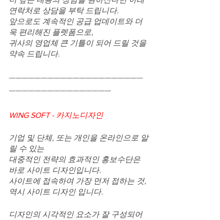
연락처로 상담을 부탁 드립니다.
앞으로도 계속적인 공급 업데이트와 더
욱 편리해진 플렛폼으로,
귀사의 영업체 큰 기틀이 되어 드릴 것을 
약속 드립니다.
—————————————————————
————————————————
WING SOFT - 카지노디자인
기업 및 단체, 또는 개인을 온라인으로 알
릴 수 있는
대중적인 전략의 효과적인 홍보수단은 
바로 사이트 디자인입니다.
사이트에 접속하여 가장 먼저 접하는 것, 
역시 사이트 디자인 입니다.
디자인의 시각적인 요소가 잘 구성되어 