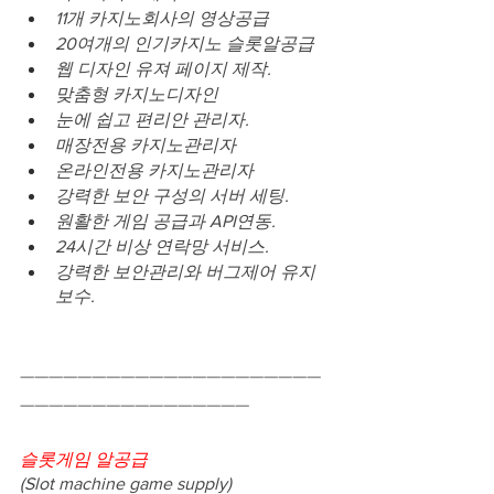
11개 카지노회사의 영상공급
20여개의 인기카지노 슬롯알공급
웹 디자인 유져 페이지 제작.
맞춤형 카지노디자인
눈에 쉽고 편리안 관리자.
매장전용 카지노관리자
온라인전용 카지노관리자
강력한 보안 구성의 서버 세팅.
원활한 게임 공급과 API연동.
24시간 비상 연락망 서비스.
강력한 보안관리와 버그제어 유지 
보수.
—————————————————————
————————————————
슬롯게임 알공급
(Slot machine game supply)