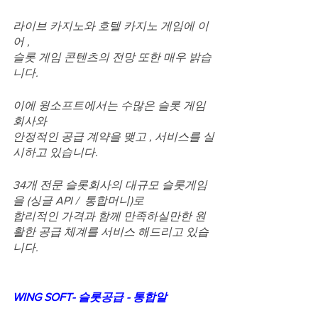
라이브 카지노와 호텔 카지노 게임에 이
어 ,
슬롯 게임 콘텐츠의 전망 또한 매우 밝습
니다.
이에 윙소프트에서는 수많은 슬롯 게임 
회사와
안정적인 공급 계약을 맺고 , 서비스를 실
시하고 있습니다.
34개 전문 슬롯회사의 대규모 슬롯게임
을 (싱글 API /  통합머니)로
합리적인 가격과 함께 만족하실만한 원
활한 공급 체계를 서비스 해드리고 있습
니다.
WING SOFT- 슬롯공급 - 통합알