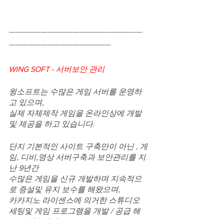
—————————————————————
————————————————
WING SOFT - 서버보안 관리
윙소프트는 수많은 게임 서버를 운영하
고 있으며, 
실제 자체제작 게임을 온라인상에 개발 
및 제공을 하고 있습니다.
단지 기본적인 사이트 구축만이 아닌 , 게
임, 디비,영상 서버구축과 보안관리를 지
난 9년간
수많은 게임을 신규 개발하며 지속적으
로 증설및 유지 보수를 해왔으며,
카카지노 라이센스에 의거한 스튜디오 
세팅및 게임 프로그램을 개발 / 공급 해