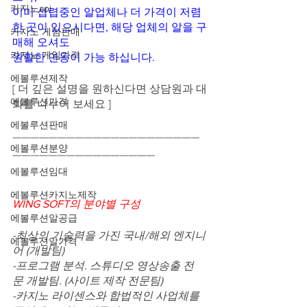
카지노api
이미 섭렵중인 알업체나 더 가격이 저렴
한 곳이 있으시다면, 해당 업체의 알을 구
카지노 게임판매
매해 오셔도
카지노 게임가격
원활한 연동이 가능 하십니다.
에볼루션제작
[ 더 깊은 설명을 원하신다면 상담원과 대
에볼루션가격
화를 나누어 보세요 ]
에볼루션판매
—————————————————————
에볼루션분양
————————————————
에볼루션임대
에볼루션카지노제작
WING SOFT의 분야별 구성
에볼루션알공급
-최상의 기술력을 가진 국내/해외 엔지니
에볼루션알가격
어 (개발팀)
-프로그램 분석. 스튜디오 영상송출 전
문 개발팀. (사이트 제작 전문팀)
-카지노 라이센스와 합법적인 사업체를 