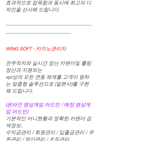
효과적으로 접목함과 동시에 최고의 디
자인을 선사해 드립니다.
—————————————————————
————————————————
WING SOFT - 카지노관리자
전주적자와 실시간 정산 카랜더및 롤링
정산과 지원되는 
api상의 모든 연동 체계를 고객이 원하
는 맞춤형 솔루션으로 (알본사)를 구현 
해 드립니다.
(온라인 영상게임 어드민 / 매장 영상게
임 어드민)
기본작인 머니현황과 정확한 카랜더 검
색정보,
수익금관리 / 회원관리 / 입출금관리 / 쿠
폰관리 / 정산관리 / 조직관리 