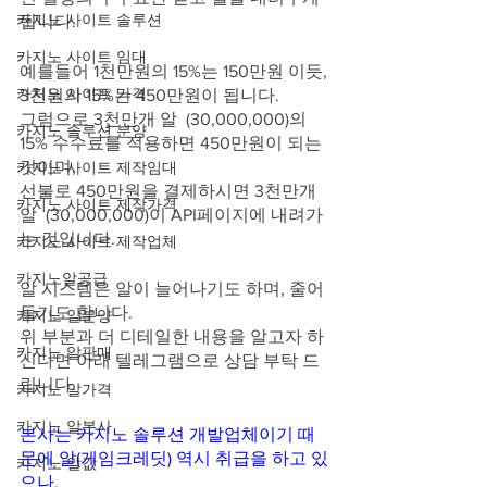
카지노 사이트 솔루션
됩니다.
카지노 사이트 임대
예를들어 1천만원의 15%는 150만원 이듯,
카지노 사이트 가격
3천원의 15%는 450만원이 됩니다.
그럼으로 3천만개 알  (30,000,000)의 
카지노 솔루션 분양
15% 수수료를 적용하면 450만원이 되는 
것이며,
카지노 사이트 제작임대
선불로 450만원을 결제하시면 3천만개 
카지노 사이트 제작가격
알  (30,000,000)이 API페이지에 내려가
는 것입니다.
카지노 사이트 제작업체
카지노알공급
알 시스템은 알이 늘어나기도 하며, 줄어
들기도 합니다.
카지노 알분양
위 부분과 더 디테일한 내용을 알고자 하
카지노 알판매
신다면 아래 텔레그램으로 상담 부탁 드
립니다.
카지노 알가격
카지노 알본사
본사는 카지노 솔루션 개발업체이기 때
문에 알(게임크레딧) 역시 취급을 하고 있
카지노 알값
으나,