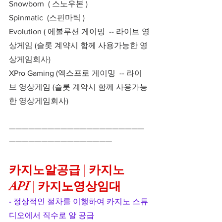
Snowborn  ( 스노우본 )
Spinmatic  (스핀마틱 )
Evolution ( 에볼루션 게이밍  -- 라이브 영
상게임 (슬롯 계약시 함께 사용가능한 영
상게임회사)
XPro Gaming (엑스프로 게이밍  -- 라이
브 영상게임 (슬롯 계약시 함께 사용가능
한 영상게임회사)
—————————————————————
————————————————
카지노알공급 | 카지노 
API | 카지노영상임대
- 정상적인 절차를 이행하여 카지노 스튜
디오에서 직수로 알 공급