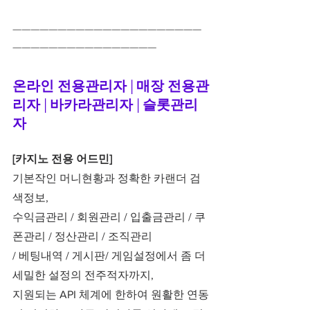
—————————————————————
————————————————
온라인 전용관리자 | 매장 전용관
리자 | 바카라관리자 | 슬롯관리
자
[카지노 전용 어드민]
기본작인 머니현황과 정확한 카랜더 검
색정보,
수익금관리 / 회원관리 / 입출금관리 / 쿠
폰관리 / 정산관리 / 조직관리 
/ 베팅내역 / 게시판/ 게임설정에서 좀 더 
세밀한 설정의 전주적자까지, 
지원되는 API 체계에 한하여 원활한 연동