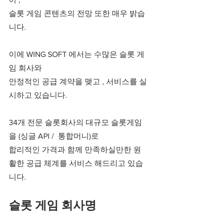
슬롯 게임 콘텐츠의 전망 또한 매우 밝습
니다.
이에 WING SOFT 에서는 수많은 슬롯 게
임 회사와
안정적인 공급 계약을 맺고 , 서비스를 실
시하고 있습니다.
34개 전문 슬롯회사의 대규모 슬롯게임
을 (싱글 API /  통합머니)로
합리적인 가격과 함께 만족하실만한 원
활한 공급 체계를 서비스 해드리고 있습
니다.
슬롯 게임 회사명