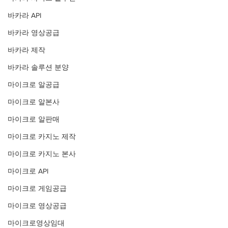
바카라 API
바카라 영상공급
바카라 제작
바카라 솔루션 분양
마이크로 알공급
마이크로 알본사
마이크로 알판매
마이크로 카지노 제작
마이크로 카지노 본사
마이크로 API
마이크로 게임공급
마이크로 영상공급
마이크로영상임대