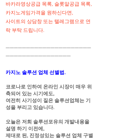
바카라영상공급 목록, 슬롯알공급 목록, 
카지노게임가격을 원하신다면,
사이트의 상담창 또는 텔레그램으로 연
락 부탁 드립니다.
—————————————————————
————————————————
카지노 솔루션 업체 선별법.
코로나로 인하여 온라인 시장이 매우 위
축되어 있는 시기에도,
여전히 사기성이 짙은 솔루션업체는 기
성을 부리고 있습니다.
오늘은 저희 솔루션포유의 개발내용을 
설명 하기 이전에, 
제대로 된, 진정성있는 솔루션 업체 구별