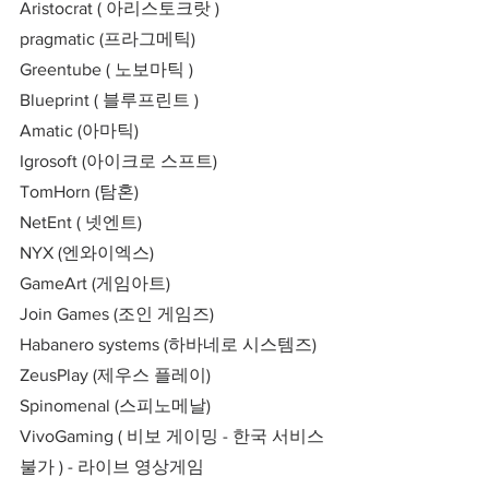
Aristocrat ( 아리스토크랏 )
pragmatic (프라그메틱)
Greentube ( 노보마틱 )
Blueprint ( 블루프린트 )
Amatic (아마틱)
Igrosoft (아이크로 스프트)
TomHorn (탐혼)
NetEnt ( 넷엔트)
NYX (엔와이엑스)
GameArt (게임아트)
Join Games (조인 게임즈)
Habanero systems (하바네로 시스템즈)
ZeusPlay (제우스 플레이)
Spinomenal (스피노메날)
VivoGaming ( 비보 게이밍 - 한국 서비스 
불가 ) - 라이브 영상게임