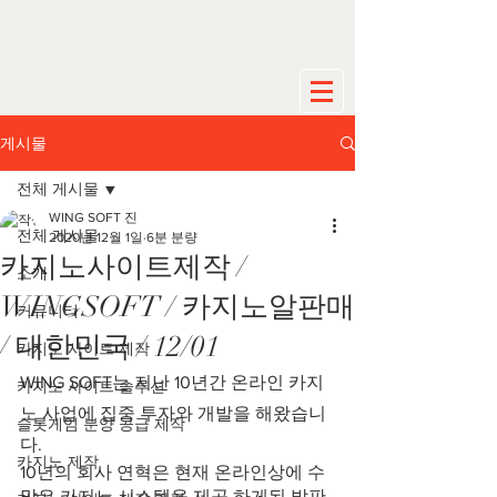
게시물
전체 게시물
WING SOFT 진
전체 게시물
2020년 12월 1일
6분 분량
카지노사이트제작 /
소개
WINGSOFT / 카지노알판매
커뮤니티
/ 대한민국 / 12/01
카지노 사이트 제작
WING SOFT는 지난 10년간 온라인 카지
카지노 사이트 솔루션
노 사업에 집중 투자와 개발을 해왔습니
슬롯게임 분양 공급 제작
다.
카지노 제작
10년의 회사 연혁은 현재 온라인상에 수 
많은 카지노 시스템을 제공 하게된 발판