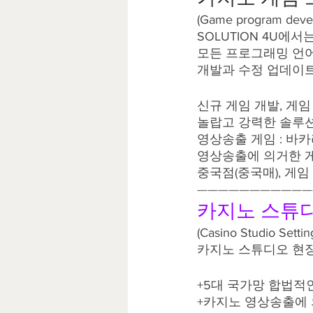
(Game program deve
SOLUTION 4U
모든 프로그래밍 언
개발과 수정 업데이트
신규 게임 개발, 게
놀랍고 강력한 솔루션
영상송출 게임 : 바카라 
영상송출에 의거한 게
중국점(중국매), 게임
———————————
카지노 스튜디
(Casino Studio Settin
카지노 스튜디오 현장
+5대 국가망 합법적
+카지노 영상송출에 