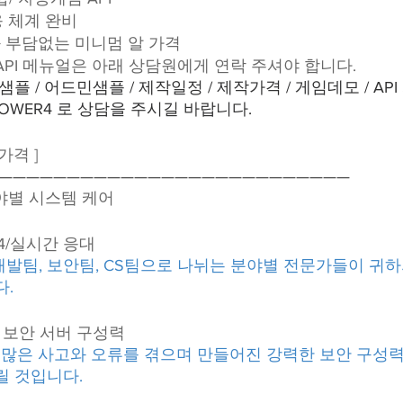
 체계 완비
 부담없는 미니멈 알 가격
API 메뉴얼은 아래 상담원에게 연락 주셔야 합니다.
플 / 어드민샘플 / 제작일정 / 제작가격 / 게임데모 / API
POWER4 로 상담을 주시길 바랍니다.
가격 ]
——————————————————————————
분야별 시스템 케어
24/실시간 응대
 개발팀, 보안팀, CS팀으로 나뉘는 분야별 전문가들이 귀하
다.
철벽 보안 서버 구성력
하게 많은 사고와 오류를 겪으며 만들어진 강력한 보안 구성
릴 것입니다.