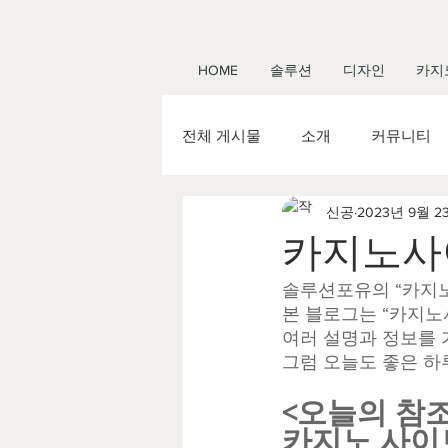
HOME
솔루션
디자인
카지
전체 게시물
소개
커뮤니티
신공
2023년 9월 2
카지노 제작
카지노 사이트 
카지노사
솔루션포유의 “카지노
슬롯 알본사
슬롯 알분양
본 블로그는 “카지노
여러 설명과 정보를
그럼 오늘도 좋은 하
에볼루션알공급
바카라솔루
<오늘의 참조
카지노 사이