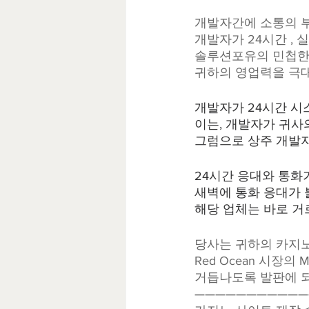
개발자간에 소통의 부
개발자가 24시간 , 
솔루션포유의 민첩한
귀하의 영업력을 극대
개발자가 24시간 시
이는, 개발자가 귀사
그럼으로 상주 개발자
24시간 응대와 통화
새벽에 통화 응대가 
해당 업체는 바로 거
당사는 귀하의 카지노
Red Ocean 시장의 Ma
거듭나도록 발판에 
———————————