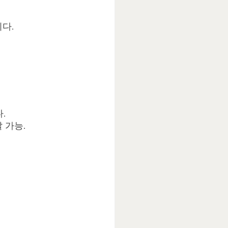
다.
.
 가능.