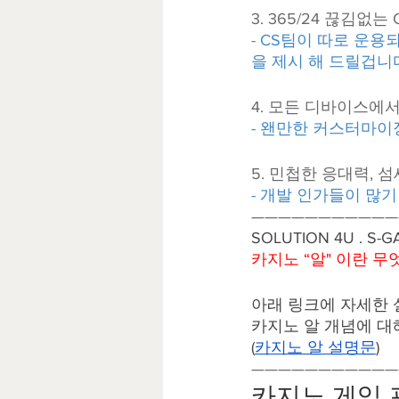
3. 365/24 끊김없는
- CS팀이 따로 운용
을 제시 해 드릴겁니
4. 모든 디바이스에
- 왠만한 커스터마이
5. 민첩한 응대력, 
- 개발 인가들이 많
———————————
SOLUTION 4U . S-G
카지노 “알" 이란 무
아래 링크에 자세한 
카지노 알 개념에 대
(
카지노 알 설명문
)
———————————
카지노 게임 