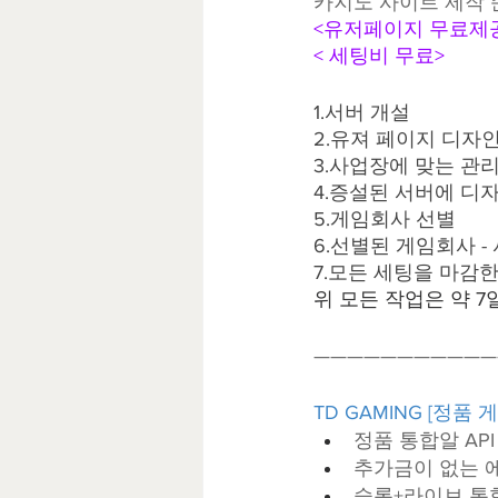
카지노 사이트 제작 
<유저페이지 무료제
< 세팅비 무료>
1.서버 개설
2.유져 페이지 디자
3.사업장에 맞는 관리
4.증설된 서버에 디
5.게임회사 선별
6.선별된 게임회사 - 
7.모든 세팅을 마감
위 모든 작업은 약 7
———————————
TD GAMING [정품 
정품 통합알 AP
추가금이 없는 
슬롯+라이브 통합