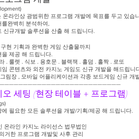
lopment)
에서는 온라인상 광범위한 프로그램 개발에 목표를 두고 있습니
어를완벽히 분석하여,
 신규개발 솔루션을 산출 해 드립니다.
임 구현 기획과 완벽한 게임 산출물까지
을 제공 해 드립니다.
. 룰렛 . 식보 . 용호문 . 블랙잭 . 홀덤 . 홀짝 . 로또
임 콘텐츠와 외전 카지노 게임도 신규 개발을 해드립니다
 그림장 , 모바일 어플리케이션과 각종 보드게임 신규 개발
——————————————————————————
오 세팅 (현장 테이블 + 프로그램)
gs)
에 필요한 모든 솔루션을 개발/기획/제공 해 드립니다.
인 온라인 카지노 라이선스 법무법인
의거한 프로그램 개발및 사후 관리