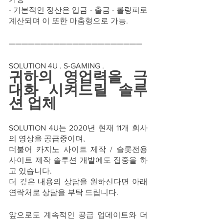
- 기본적인 정산은 입금 - 출금 - 롤링피로 
계산되며 이 또한 마춤형으로 가능.
—————————————————————
SOLUTION 4U . S-GAMING .
귀하의 영업력을 극
대화 시켜드릴 솔루
션 업체
SOLUTION 4U는 2020년 현재 11개 회사
의 영상을 공급중이며,
더불어 카지노 사이트 제작 / 슬롯전용 
사이트 제작 솔루션 개발에도 집중을 하
고 있습니다.
더 깊은 내용의 상담을 원하신다면 아래 
연락처로 상담을 부탁 드립니다.
앞으로도 계속적인 공급 업데이트와 더