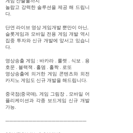
게임 산출물까지
놀랍고 강력한 솔루션을 제공 해 드립니
다.
단연 라이브 영상 게임개발 뿐만이 아닌,
슬롯게임과 모바일 전용 게임 개발 역시 
집중 투자와 신규 개발에 앞서고 있습니
다.
영상송출 게임 : 바카라 . 룰렛 . 식보 . 용
호문 . 블랙잭 . 홀뎀 . 홀짝 . 로또
영상송출에 의거한 게임 콘텐츠와 외전 
카지노 게임도 신규 개발을 해드립니다.
중국점(중국매), 게임 그림장 , 모바일 어
플리케이션과 각종 보드게임 신규 개발 
가능.
—————————————————————