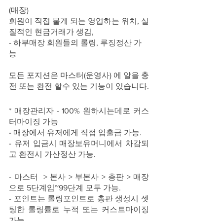
(매장)
회원이 직접 붙게 되는 영업하는 위치, 실
질적인 현금거래가 생김, 
- 하부매장 회원들의 롤링, 루징정산 가
능
모든 포지션은 마스터(운영사) 에 알을 충
전 또는 환전 할수 있는 기능이 있습니다.
* 매장관리자 - 100% 원하시는데로 커스
터마이징 가능
- 매장에서 유저에게 직접 입출금 가능.
- 유저 입금시 매장보유머니에서 차감되
고 환전시 가산정산 가능.
- 마스터  > 본사 > 부본사 > 총판 > 매장
으로 5단계임~99단계 모두 가능.
- 포인트는 롤링포인트로 총판 생성시 셋
팅한 롤링률로 누적 또는 커스트마이징 
가능