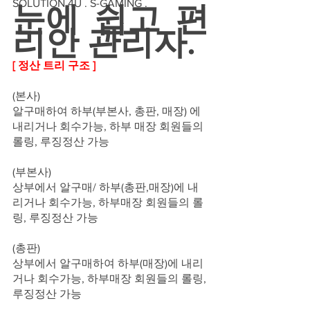
SOLUTION 4U . S-GAMING .
눈에 쉽고 편
리안 관리자.
[ 정산 트리 구조 ] 
(본사)
알구매하여 하부(부본사, 총판, 매장) 에 
내리거나 회수가능, 하부 매장 회원들의 
롤링, 루징정산 가능
(부본사)
상부에서 알구매/ 하부(총판,매장)에 내
리거나 회수가능, 하부매장 회원들의 롤
링, 루징정산 가능
(총판)
상부에서 알구매하여 하부(매장)에 내리
거나 회수가능, 하부매장 회원들의 롤링, 
루징정산 가능