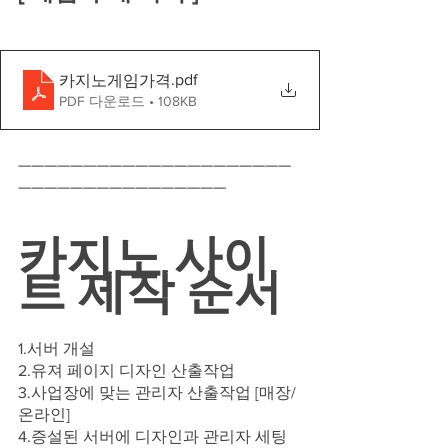
.pdf
카지노게임가격
PDF 다운로드 • 108KB
—————————————————————
————————————————
카지노 사이
트 제작 순서
1.서버 개설
2.유져 페이지 디자인 산출작업 
3.사업장에 맞는 관리자 산출작업 [매장/
온라인]
4.증설된 서버에 디자인과 관리자 세팅 