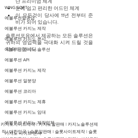
난 프리미엄 체계
WING SOFT
눈에 쉽고 편리한 어드민 체계
이 모든것이 당사에 11년 전부터 준
에볼루션알공급
비가 되어 있습니다.
에볼루션 카지노 제작
솔루션포유에서 제공하는 모든 솔루션은
에볼루션 카지노 본사
귀하의 영업력을 극대화 시켜 드릴 것을 
약속 드립니다.
에볼루션 카지노 솔루션
에볼루션 API
에볼루션 카지노 제작
에볼루션 알분양
에볼루션 코리아
에볼루션 카지노 제휴
에볼루션 카지노 임대
에볼루션 카지노 제작업체
카지노사이트제작 | 카지노알판매 | 카지노솔루션제
작 | 대한민국 | 슬롯알판매 | 슬롯사이트제작 | 슬롯
카지노 사이트 본사