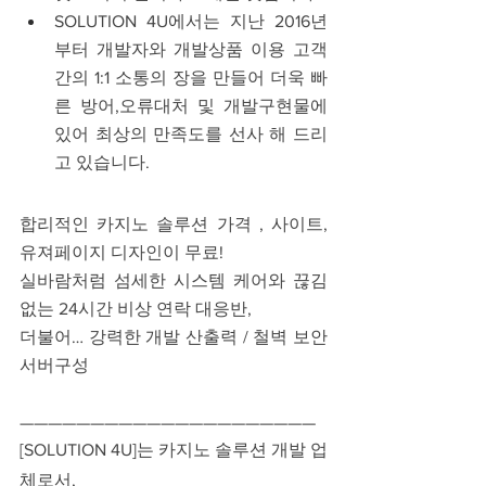
SOLUTION 4U에서는 지난 2016년
부터 개발자와 개발상품 이용 고객
간의 1:1 소통의 장을 만들어 더욱 빠
른 방어,오류대처 및 개발구현물에 
있어 최상의 만족도를 선사 해 드리
고 있습니다.
합리적인 카지노 솔루션 가격 , 사이트, 
유져페이지 디자인이 무료!
실바람처럼 섬세한 시스템 케어와 끊김
없는 24시간 비상 연락 대응반,
더불어… 강력한 개발 산출력 / 철벽 보안 
서버구성 
—————————————————————
[SOLUTION 4U]는 카지노 솔루션 개발 업
체로서, 