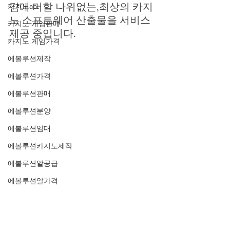
감에 더할 나위없는,최상의 카지
카지노api
노 소프트웨어 산출물을 서비스 
카지노 게임판매
제공 중입니다.
카지노 게임가격
에볼루션제작
에볼루션가격
에볼루션판매
에볼루션분양
에볼루션임대
에볼루션카지노제작
에볼루션알공급
에볼루션알가격