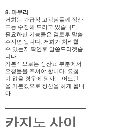
8. 마무리
저희는 가급적 고객님들께 정산
표등 수정해 드리고 있습니다. 
필요하신 기능들은 검토후 말씀
주시면 됩니다. 저희가 처리할
수 있는지 확인후 말씀드리겟습
니다.
기본적으로는 정산표 부분에서 
요청들을 주셔야 합니다. 요청
이 없을 경우에 당사는 어드민
을 기본값으로 정산을 하게 됩니
다.
카지노 사이