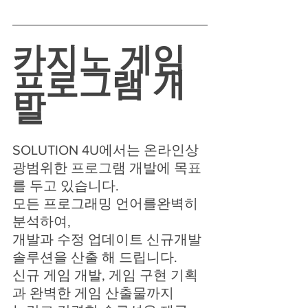
카지노 게임 
프로그램 개
발
SOLUTION 4U에서는 온라인상 
광범위한 프로그램 개발에 목표
를 두고 있습니다.
모든 프로그래밍 언어를완벽히 
분석하여,
개발과 수정 업데이트 신규개발 
솔루션을 산출 해 드립니다.
신규 게임 개발, 게임 구현 기획
과 완벽한 게임 산출물까지