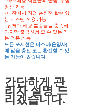
- 하부매장 회원들의 롤링, 루징
정산 가능
- 매장에서 직접 충환전 할수 있
는 시스템 적용 가능
- 유저가 해당 롤링금을 충족해
야지만 출금신청 할 수 있는 기
능 적용 가능
모든 포지션은 마스터(운영사) 
에 알을 충전 또는 환전할 수 있
는 기능이 있습니다.
간단하게 관
리자 설명 드
리겠습니다.