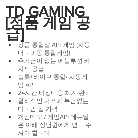
TD GAMING 
[정품 게임 공
급]
정품 통합알 API 게임 (자동 
머니이동 통합게임)
추가금이 없는 에볼루션 카
지노 공급
슬롯+라이브 통합/ 자동게
임 API
24시간 비상대응 체계 완비
합리적인 가격과 부담없는 
미니멈 알 가격
게임데모 / 게임API 메뉴얼
은 아래 상담원에게 연락 주
셔야 합니다.