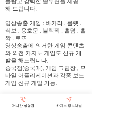
놀랍고 강력한 솔루션을 제공 
해 드립니다.
영상송출 게임 : 바카라 . 룰렛 . 
식보 . 용호문 . 블랙잭 . 홀덤 . 홀
짝 . 로또
영상송출에 의거한 게임 콘텐츠
와 외전 카지노 게임도 신규 개
발을 해드립니다.
중국점(중국매), 게임 그림장 , 모
바일 어플리케이션과 각종 보드
게임 신규 개발 가능.
24시간 상담원
카지노 정보채널
카지노 스튜디오 
세팅 (현장 테이