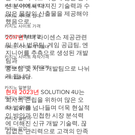
션 분야에서 다져진 기술력과 수
카지노 사이트 솔루션
많은 물량의 산출물을 제공해야 
카지노 사이트 임대
했음으로,
카지노 사이트 가격
카지노 솔루션 분양
2017년
부터 라이센스 제공관련 
및 회사 법무팀, 게임 공급팀, 엔
카지노 사이트 제작임대
지니어를 추측으로 생성된 개발
카지노 사이트 제작가격
팀과
카지노 사이트 제작업체
홍보팀 및 서브 개발팀으로 나뉘
게 됩니다.
카지노알공급
카지노 알분양
현재 2023년
 SOLUTION 4U는 
카지노 알판매
회사의 존립을 위하여 많은 오
차 범위를 넘나들며 더욱 현실적
카지노 알가격
인 방안과,민첩한 시장 분석력
카지노 알본사
에 더해진 신규 개발 기술력, 끊
카지노 알값
김없는 관리력으로 고객의 만족