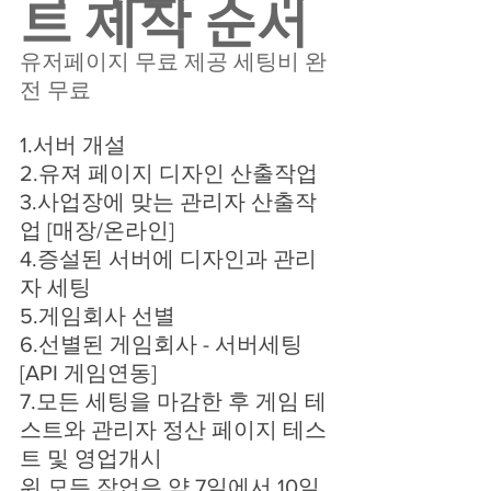
트 제작 순서
유저페이지 무료 제공 세팅비 완
전 무료
1.서버 개설
2.유져 페이지 디자인 산출작업
3.사업장에 맞는 관리자 산출작
업 [매장/온라인]
4.증설된 서버에 디자인과 관리
자 세팅
5.게임회사 선별
6.선별된 게임회사 - 서버세팅 
[API 게임연동]
7.모든 세팅을 마감한 후 게임 테
스트와 관리자 정산 페이지 테스
트 및 영업개시
위 모든 작업은 약 7일에서 10일