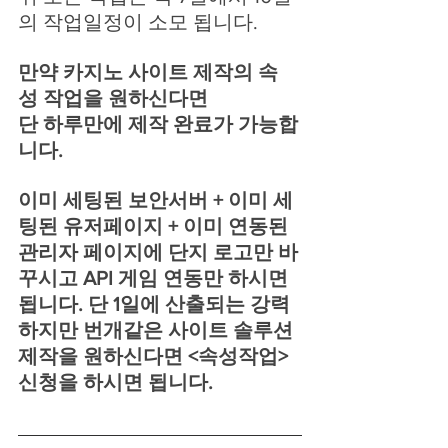
의 작업일정이 소모 됩니다.
만약 카지노 사이트 제작의 속
성 작업을 원하신다면
단 하루만에 제작 완료가 가능합
니다.
이미 세팅된 보안서버 + 이미 세
팅된 유저페이지 + 이미 연동된 
관리자 페이지에 단지 로고만 바
꾸시고 API 게임 연동만 하시면 
됩니다. 단 1일에 산출되는 강력
하지만 번개같은 사이트 솔루션 
제작을 원하신다면 <속성작업> 
신청을 하시면 됩니다.