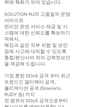
력에 특화가 되어 있습니다.
SOLUTION 4U의 고품질의 운영 
서비스와
편리안 운영 서비스 제공 및 시
스템에 대한 신뢰도를 확보하기 
위해서,
해킹과 같은 외부 위협 및 보안
침해 사고에 대처할 수 있도록
통합/분산서버 외의 강력한보안
을 제공해 드립니다.
가장 흔한 DDoS 공격 부터 최근 
트렌드인 멀티벡터 공격,
플리케이션 공격 (Slowloris, 
RUDY 등) 까지
전 범위의 DDoS 공격으로부터
웹사이트를 예방/보호합니다.