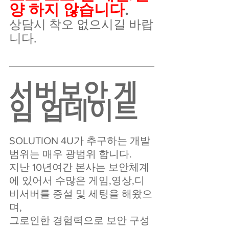
양 하지 않습니다
.
상담시 착오 없으시길 바랍
니다.
서버보안 게
임 업데이트
SOLUTION 4U가 추구하는 개발 
범위는 매우 광범위 합니다.
지난 10년여간 본사는 보안체계
에 있어서 수많은 게임,영상,디
비서버를 증설 및 세팅을 해왔으
며,
그로인한 경험력으로 보안 구성