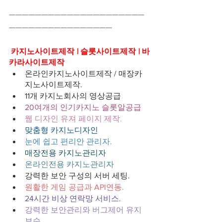
—————————————————————
————————————————
 카지노사이트제작 | 슬롯사이트제작 | 바
카라사이트제작
온라인카지노사이트제작 / 매장카
지노사이트제작.
11개 카지노회사의 영상공급
20여개의 인기카지노 슬롯알공급
웹 디자인 유져 페이지 제작.
맞춤형 카지노디자인
눈에 쉽고 편리안 관리자.
매장전용 카지노관리자
온라인전용 카지노관리자
강력한 보안 구성의 서버 세팅.
원활한 게임 공급과 API연동.
24시간 비상 연락망 서비스.
강력한 보안관리와 버그제어 유지 
보수.