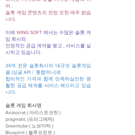
어 ,
슬롯 게임 콘텐츠의 전망 또한 매우 밝습
니다.
이에 
WING SOFT
 에서는 수많은 슬롯 게
임 회사와
안정적인 공급 계약을 맺고 , 서비스를 실
시하고 있습니다.
34개 전문 슬롯회사의 대규모 슬롯게임
을 (싱글 API /  통합머니)로
합리적인 가격과 함께 만족하실만한 원
활한 공급 체계를 서비스 해드리고 있습
니다.
슬롯 게임 회사명
Aristocrat ( 아리스토크랏 )
pragmatic (프라그메틱)
Greentube ( 노보마틱 )
Blueprint ( 블루프린트 )