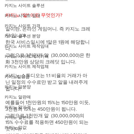
————————————————
카지노 사이트 솔루션
카지노 “알" 이란 무엇인가?
카지노 사이트 임대
카지노 사이트 가격
알이란, 온라인 게임머니. 즉 카지노 크레
딧 입니다.
카지노 솔루션 분양
한국 서비스일시에 1알은 1원에 해당합니
카지노 사이트 제작임대
다.
그럼으로 3천만개 알  (30,000,000)은 한
카지노 사이트 제작가격
화 3천만원 상당의 크레딧 입니다.
카지노 사이트 제작업체
카지노 스튜디오는 1:1 비율의 거래가 아
카지노알공급
닌 일정의 수수료만 받고 알을 내려주게 
카지노 알분양
됩니다.
카지노 알판매
예를들어 1천만원의 15%는 150만원 이듯,
카지노 알가격
3천원의 15%는 450만원이 됩니다.
그럼으로 3천만개 알  (30,000,000)의 
카지노 알본사
15% 수수료를 적용하면 450만원이 되는 
카지노 알값
것이며,