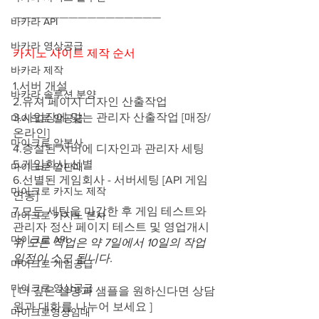
————————————————
바카라 API
바카라 영상공급
카지노 사이트 제작 순서
바카라 제작
1.서버 개설
바카라 솔루션 분양
2.유져 페이지 디자인 산출작업 
3.사업장에 맞는 관리자 산출작업 [매장/
마이크로 알공급
온라인]
마이크로 알본사
4.증설된 서버에 디자인과 관리자 세팅 
5.게임회사 선별
마이크로 알판매
6.선별된 게임회사 - 서버세팅 [API 게임
마이크로 카지노 제작
연동] 
7.모든 세팅을 마감한 후 게임 테스트와 
마이크로 카지노 본사
관리자 정산 페이지 테스트 및 영업개시
마이크로 API
위 모든 작업은 약 7일에서 10일의 작업
일정이 소모 됩니다.
마이크로 게임공급
마이크로 영상공급
[ 더 깊은 설명과 샘플을 원하신다면 상담
원과 대화를 나누어 보세요 ]
마이크로영상임대