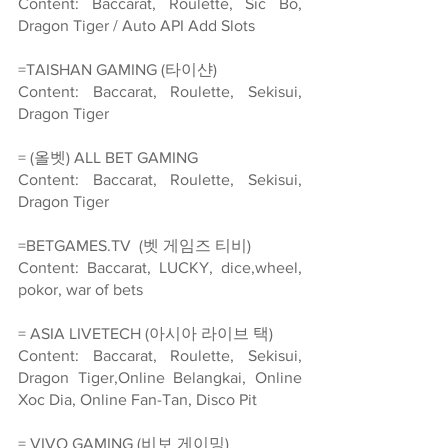
Content: Baccarat, Roulette, Sic Bo, 
Dragon Tiger / Auto API Add Slots
=TAISHAN GAMING (타이샨) 
Content: Baccarat, Roulette, Sekisui, 
Dragon Tiger
= (올벳) ALL BET GAMING  
Content: Baccarat, Roulette, Sekisui, 
Dragon Tiger
=BETGAMES.TV  (벳 게임즈 티비)
Content: Baccarat, LUCKY, dice,wheel, 
pokor, war of bets
= ASIA LIVETECH (아시아 라이브 택)
Content: Baccarat, Roulette, Sekisui, 
Dragon Tiger,Online Belangkai, Online 
Xoc Dia, Online Fan-Tan, Disco Pit
= VIVO GAMING (비보 게이밍)