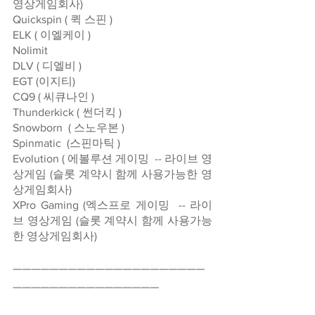
영상게임회사)
Quickspin ( 퀵 스핀 )
ELK ( 이엘케이 )
Nolimit
DLV ( 디엘비 )
EGT (이지티)
CQ9 ( 씨큐나인 )
Thunderkick ( 썬더킥 )
Snowborn  ( 스노우본 )
Spinmatic  (스핀마틱 )
Evolution ( 에볼루션 게이밍  -- 라이브 영
상게임 (슬롯 계약시 함께 사용가능한 영
상게임회사)
XPro Gaming (엑스프로 게이밍  -- 라이
브 영상게임 (슬롯 계약시 함께 사용가능
한 영상게임회사)
—————————————————————
————————————————