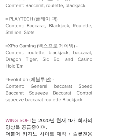
Content: Baccarat, roulette, blackjack.
= PLAYTECH (플레이 택)
Content: Baccarat, Blackjack, Roulette, 
Stallion, Slots
=XPro Gaming (엑스프로 게이밍) - 
Content: roulette, blackjack, baccarat, 
Dragon Tiger, Sic Bo, and Casino 
Hold’Em
=Evolution (에볼루션) - 
Content: General baccarat Speed 
Baccarat Squeeze Baccarat Control 
squeeze baccarat roulette Blackjack
WING SOFT
는 2020년 현재 11개 회사의 
영상을 공급중이며,
더불어 카지노 사이트 제작 / 슬롯전용 