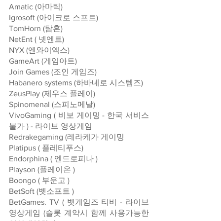
Amatic (아마틱)
Igrosoft (아이크로 스프트)
TomHorn (탐혼)
NetEnt ( 넷엔트)
NYX (엔와이엑스)
GameArt (게임아트)
Join Games (조인 게임즈)
Habanero systems (하바네로 시스템즈)
ZeusPlay (제우스 플레이)
Spinomenal (스피노메날)
VivoGaming ( 비보 게이밍 - 한국 서비스 
불가 ) - 라이브 영상게임
Redrakegaming (레라케가 게이밍
Platipus ( 플레티푸스)
Endorphina ( 엔드로피나 )
Playson (플레이온 )
Boongo ( 부운고 )
BetSoft (벳소프트 )
BetGames. TV ( 벳게임즈 티비 - 라이브 
영상게임 (슬롯 계약시 함께 사용가능한 