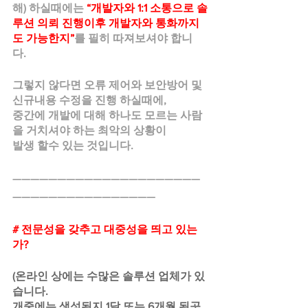
해) 하실때에는 
“개발자와 1:1 소통으로 솔
루션 의뢰 진행이후 개발자와 통화까지
도 가능한지”
를 필히 따져보셔야 합니
다. 
그렇지 않다면 오류 제어와 보안방어 및 
신규내용 수정을 진행 하실때에,
중간에 개발에 대해 하나도 모르는 사람
을 거치셔야 하는 최악의 상황이 
발생 할수 있는 것입니다.
—————————————————————
————————————————
# 전문성을 갖추고 대중성을 띄고 있는
가?
(온라인 상에는 수많은 솔루션 업체가 있
습니다. 
개중에는 생성된지 1달 또는 6개월 된곳