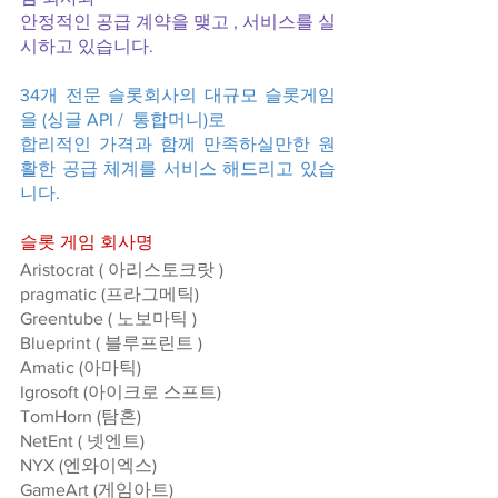
안정적인 공급 계약을 맺고 , 서비스를 실
시하고 있습니다.
34개 전문 슬롯회사의 대규모 슬롯게임
을 (싱글 API /  통합머니)로
합리적인 가격과 함께 만족하실만한 원
활한 공급 체계를 서비스 해드리고 있습
니다.
슬롯 게임 회사명
Aristocrat ( 아리스토크랏 )
pragmatic (프라그메틱)
Greentube ( 노보마틱 )
Blueprint ( 블루프린트 )
Amatic (아마틱)
Igrosoft (아이크로 스프트)
TomHorn (탐혼)
NetEnt ( 넷엔트)
NYX (엔와이엑스)
GameArt (게임아트)