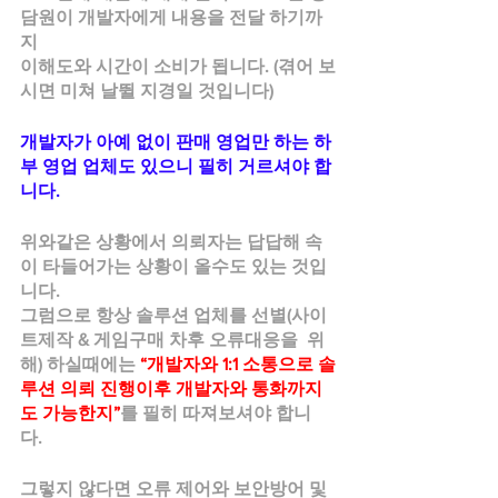
담원이 개발자에게 내용을 전달 하기까
지 
이해도와 시간이 소비가 됩니다. (겪어 보
시면 미쳐 날뛸 지경일 것입니다)
개발자가 아예 없이 판매 영업만 하는 하
부 영업 업체도 있으니 필히 거르셔야 합
니다.
위와같은 상황에서 의뢰자는 답답해 속
이 타들어가는 상황이 올수도 있는 것입
니다. 
그럼으로 항상 솔루션 업체를 선별(사이
트제작 & 게임구매 차후 오류대응을  위
해) 하실때에는 
“개발자와 1:1 소통으로 솔
루션 의뢰 진행이후 개발자와 통화까지
도 가능한지”
를 필히 따져보셔야 합니
다. 
그렇지 않다면 오류 제어와 보안방어 및 