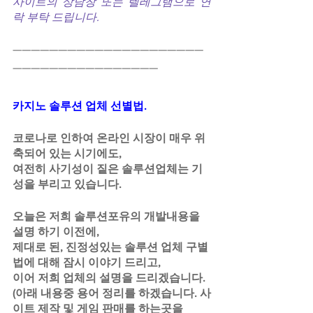
사이트의 상담창 또는 텔레그램으로 연
락 부탁 드립니다.
—————————————————————
————————————————
카지노 솔루션 업체 선별법.
코로나로 인하여 온라인 시장이 매우 위
축되어 있는 시기에도,
여전히 사기성이 짙은 솔루션업체는 기
성을 부리고 있습니다.
오늘은 저희 솔루션포유의 개발내용을 
설명 하기 이전에, 
제대로 된, 진정성있는 솔루션 업체 구별
법에 대해 잠시 이야기 드리고,
이어 저희 업체의 설명을 드리겠습니다.
(아래 내용중 용어 정리를 하겠습니다. 사
이트 제작 및 게임 판매를 하는곳을