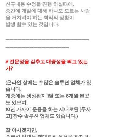
신규내용 수정을 진행 하실때에,
중간에 개발에 대해 하나도 모르는 사람
을 거치셔야 하는 최악의 상황이 
발생 할수 있는 것입니다.
—————————————————————
————————————————
# 전문성을 갖추고 대중성을 띄고 있는
가?
(온라인 상에는 수많은 솔루션 업체가 있
습니다. 
개중에는 생성된지 1달 또는 6개월 된곳
도 있으며, 
10년 가까이 운용을 하는 제대로된 [무사
고] 장수 솔루션 업체도 있습니다.) 
잘 아시겠지만,
솔루션 업체는 제대로된 운용을 하지 않