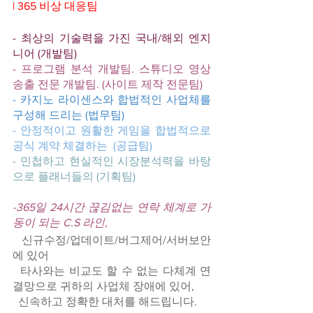
| 365 비상 대응팀
- 최상의 기술력을 가진 국내/해외 엔지
니어 (개발팀)
- 프로그램 분석 개발팀. 스튜디오 영상
송출 전문 개발팀. (사이트 제작 전문팀)
- 카지노 라이센스와 합법적인 사업체를 
구성해 드리는 (법무팀)
- 안정적이고 원활한 게임을 합법적으로 
공식 계약 체결하는  (공급팀)
- 민첩하고 현실적인 시장분석력을 바탕
으로 플래너들의 (기획팀)
-365일 24시간 끊김없는 연락 체계로 가
동이 되는 C.S 라인,
  신규수정/업데이트/버그제어/서버보안
에 있어
  타사와는 비교도 할 수 없는 다체계 연
결망으로 귀하의 사업체 장애에 있어,
  신속하고 정확한 대처를 해드립니다.