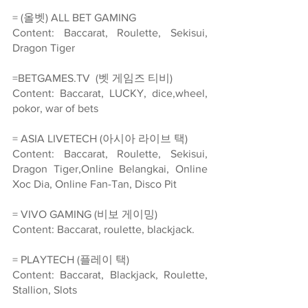
= (올벳) ALL BET GAMING  
Content: Baccarat, Roulette, Sekisui, 
Dragon Tiger
=BETGAMES.TV  (벳 게임즈 티비)
Content: Baccarat, LUCKY, dice,wheel, 
pokor, war of bets
= ASIA LIVETECH (아시아 라이브 택)
Content: Baccarat, Roulette, Sekisui, 
Dragon Tiger,Online Belangkai, Online 
Xoc Dia, Online Fan-Tan, Disco Pit
= VIVO GAMING (비보 게이밍)
Content: Baccarat, roulette, blackjack.
= PLAYTECH (플레이 택)
Content: Baccarat, Blackjack, Roulette, 
Stallion, Slots