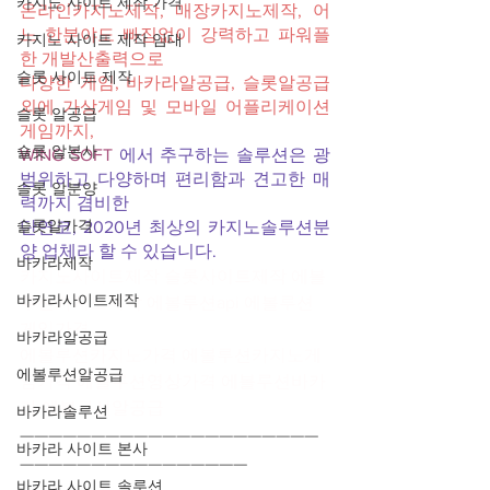
카지노 사이트 제작 가격
온라인카지노제작, 매장카지노제작, 어
느 한분야도 빠짐없이 강력하고 파워플
카지노 사이트 제작 임대
한 개발산출력으로
슬롯 사이트 제작
다양한 게임, 바카라알공급, 슬롯알공급 
외에 가상게임 및 모바일 어플리케이션 
슬롯 알공급
게임까지,
슬롯 알본사
WING SOFT
 에서 추구하는 솔루션은 광
범위하고 다양하며 편리함과 견고한 매
슬롯 알분양
력까지 겸비한
슬롯알가격
단연코, 2020년 최상의 카지노솔루션분
양 업체라 할 수 있습니다.
바카라제작
카지노사이트제작 슬롯사이트제작 에볼
바카라사이트제작
루션카지노제작 에볼루션api 에볼루션
게임가격
바카라알공급
에볼루션카지노가격 에볼루션카지노게
에볼루션알공급
임가격 에볼루션영상가격 에볼루션바카
라 에볼루션알공급
바카라솔루션
—————————————————————
바카라 사이트 본사
————————————————
바카라 사이트 솔루션