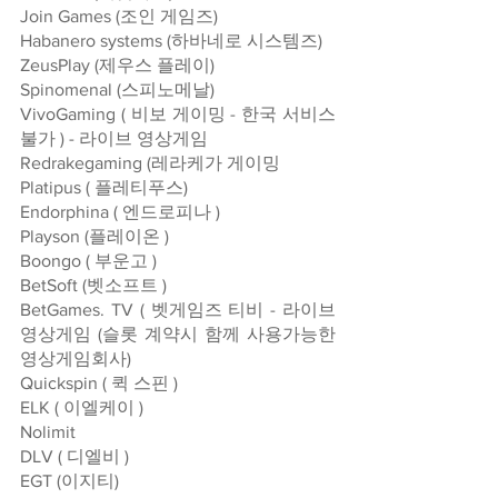
Join Games (조인 게임즈)
Habanero systems (하바네로 시스템즈)
ZeusPlay (제우스 플레이)
Spinomenal (스피노메날)
VivoGaming ( 비보 게이밍 - 한국 서비스 
불가 ) - 라이브 영상게임
Redrakegaming (레라케가 게이밍
Platipus ( 플레티푸스)
Endorphina ( 엔드로피나 )
Playson (플레이온 )
Boongo ( 부운고 )
BetSoft (벳소프트 )
BetGames. TV ( 벳게임즈 티비 - 라이브 
영상게임 (슬롯 계약시 함께 사용가능한 
영상게임회사)
Quickspin ( 퀵 스핀 )
ELK ( 이엘케이 )
Nolimit
DLV ( 디엘비 )
EGT (이지티)