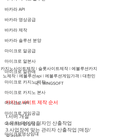
바카라 API
바카라 영상공급
바카라 제작
바카라 솔루션 분양
마이크로 알공급
마이크로 알본사
카지노사이트제작 | 슬롯사이트제작 | 에볼루션카지
마이크로 알판매
노제작 | 에볼루션api | 에볼루션게임가격 | 대한민
마이크로 카지노 제작
국 | WINGSOFT
마이크로 카지노 본사
카지노 사이트 제작 순서
마이크로 API
마이크로 게임공급
1.서버 개설
2.유져 페이지 디자인 산출작업 
마이크로 영상공급
3.사업장에 맞는 관리자 산출작업 [매장/
마이크로영상임대
온라인]