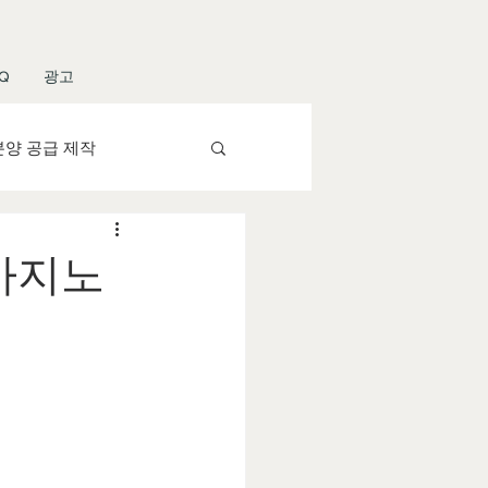
Q
광고
분양 공급 제작
슬롯 알공급
카지노
알공급
API