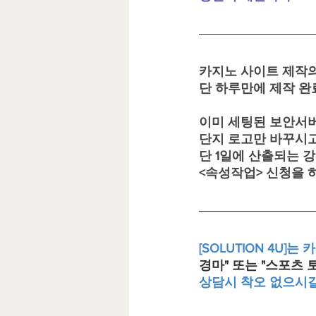
카지노 사이트 제작
단 하루만에 제작 완
이미 세팅된 보안서버
단지 로고만 바꾸시고 
단 1일에 산출되는 
<속성작업> 신청을 
[SOLUTION 4U]
경마" 또는 "스포츠 
상담시 착오 없으시길