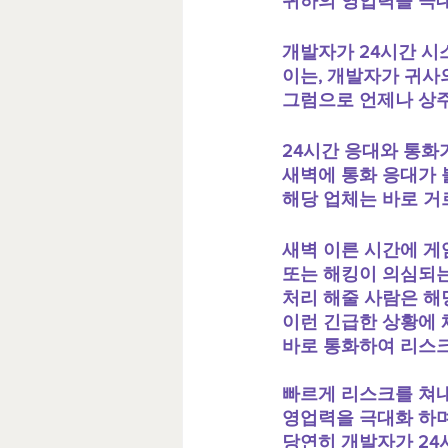
귀하의 영업력을 극대
개발자가 24시간 시
이는, 개발자가 귀사
그럼으로 언제나 상주
24시간 응대와 통화
새벽에 통화 응대가 
해당 업체는 바로 거
새벽 이른 시간에 게
또는 해킹이 의심되는
처리 해줄 사람은 해
이런 긴급한 상황에 
바로 통화하여 리스크
빠르게 리스크를 쳐내
영업력을 극대화 하며
당연히 개발자가 24