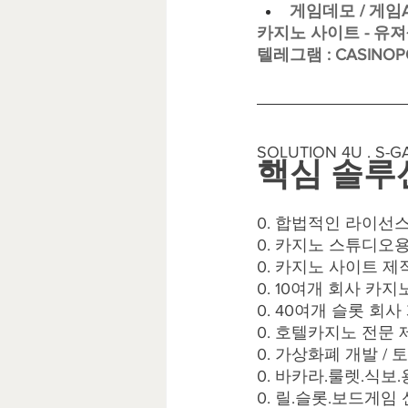
게임데모 / 게임
카지노 사이트 - 유져샘
텔레그램 : CASINO
SOLUTION 4U . S-G
핵심 솔루션
0. 합법적인 라이선
0. 카지노 스튜디오
0. 카지노 사이트 제
0. 10여개 회사 카지
0. 40여개 슬롯 회사
0. 호텔카지노 전문 
0. 가상화폐 개발 /
0. 바카라.룰렛.식보
0. 릴.슬롯.보드게임 