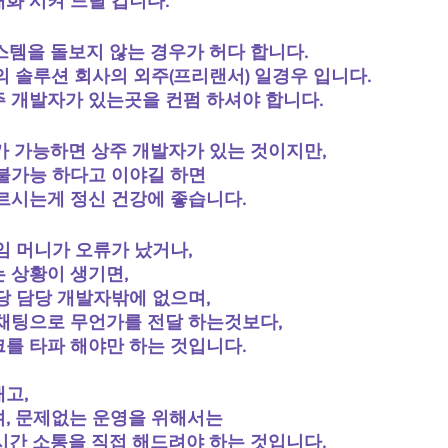
화 시켜 드릴 겁니다.
스템을 돌보지 않는 경우가 허다 합니다.
의 솔루션 회사의 외주(프리랜서) 일경우 입니다.
 개발자가 있는곳을 컨펌 하셔야 합니다.
가 가능하면 상주 개발자가 있는 것이지만,
불가능 하다고 이야길 하면
르시는게 정신 건강에 좋습니다.
임 머니가 오류가 났거나,
 상황이 생기면,
당 담당 개발자밖에 없으며,
채팅으로 무언가를 전달 하는것보다,
를 타파 해야만 하는 것입니다.
고,
, 문제없는 운영을 위해서는
시간 소통을 직접 해드려야 하는 것입니다.