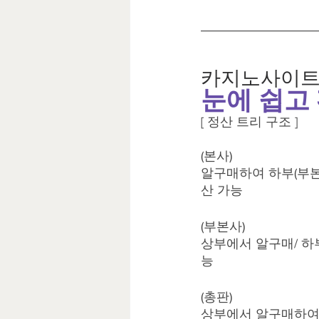
카지노사이트제
눈에 쉽고
[ 정산 트리 구조 ]
(본사)
알구매하여 하부(부본사
산 가능
(부본사)
상부에서 알구매/ 하
능
(총판)
상부에서 알구매하여 