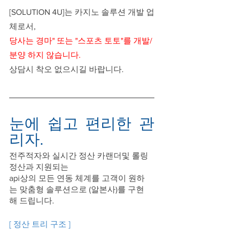
[SOLUTION 4U]는 카지노 솔루션 개발 업
체로서, 
당사는 경마" 또는 "스포츠 토토"를 개발/
분양 하지 않습니다. 
상담시 착오 없으시길 바랍니다.
눈에 쉽고 편리한 관
리자.
전주적자와 실시간 정산 카랜더및 롤링
정산과 지원되는
api상의 모든 연동 체계를 고객이 원하
는 맞춤형 솔루션으로 (알본사)를 구현 
해 드립니다.
[ 정산 트리 구조 ]