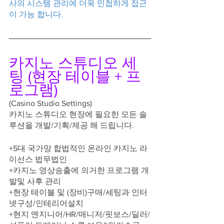
사의 시스템 관리에 더욱 민첩하게 접근
이 가능 합니다.
카지노 스튜디오 세
팅 (현장 테이블 + 프
로그램)
(Casino Studio Settings)
카지노 스튜디오 현장에 필요한 모든 솔
루션을 개발/기획/제공 해 드립니다.
+5대 국가망 합법적인 온라인 카지노 라
이선스 법무법인
+카지노 영상송출에 의거한 프로그램 개
발및 사후 관리
+현장 테이블 및 (장비)구매/세팅과 인터
넷구성/인테리어설치
+현지 엔지니어/HR/매니저/핏보스/딜러/