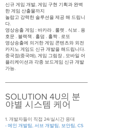
신규 게임 개발, 게임 구현 기획과 완벽
한 게임 산출물까지
놀랍고 강력한 솔루션을 제공 해 드립니
다.
영상송출 게임 : 바카라 . 룰렛 . 식보 . 용
호문 . 블랙잭 . 홀덤 . 홀짝 . 로또
영상송출에 의거한 게임 콘텐츠와 외전 
카지노 게임도 신규 개발을 해드립니다.
중국점(중국매), 게임 그림장 , 모바일 어
플리케이션과 각종 보드게임 신규 개발 
가능.
SOLUTION 4U의 분
야별 시스템 케어
1. 개발자들이 직접 24/실시간 응대
- 메인 개발팀, 서브 개발팀, 보안팀, CS