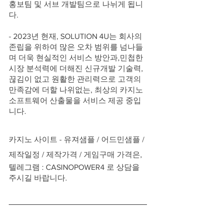
홍보팀 및 서브 개발팀으로 나뉘게 됩니
다.
- 2023년 현재, SOLUTION 4U는 회사의 
존립을 위하여 많은 오차 범위를 넘나들
며 더욱 현실적인 서비스 방안과,민첩한 
시장 분석력에 더해진 신규개발 기술력, 
끊김이 없고 원활한 관리력으로 고객의 
만족감에 더할 나위없는, 최상의 카지노 
소프트웨어 산출물을 서비스 제공 중입
니다.
카지노 사이트 - 유져샘플 / 어드민샘플 / 
제작일정 / 제작가격 / 게임구매 가격은,
텔레그램 : CASINOPOWER4 로 상담을 
주시길 바랍니다.