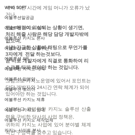
WING SOFT
새벽 이른 시간에 게임 머니가 오류가 났
거나,
에볼루션알공급
또는 해킹이 의심되는 상황이 생기면,
에볼루션 카지노 제작
처리 해줄 사람은 해당 담당 개발자밖에 
에볼루션 카지노 본사
없으며,
이런 긴급한 상황에 채팅으로 무언가를 
에볼루션 카지노 솔루션
3자에게  전달 하는것보다,
에볼루션 API
곧 바로 개발자에게 직결로 통화하여 리
스크를 타파 해야만 하는 것입니다.
에볼루션 카지노 제작
에볼루션 알분양
그럼으로 카지노운영에 있어서 포인트는
담당 개발자와 24시간 연락 체계가 되어 
에볼루션 코리아
있어야만 하는 것입니다.
에볼루션 카지노 제휴
강력하고 광범위한 카지노 솔루션 산출
에볼루션 카지노 임대
력을 구비한 당사의 사업 정책은,
에볼루션 카지노 제작업체
귀하의 카지노 사업에 있어 분야별 체계
카지노 사이트 본사
적인 구성력을 갖추고 있습니다.