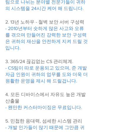
팀으로 나뉘는 분야별 전문가들이 귀하
의 시스템을 24시간 케어 해 드립니다.
2. 13년 노하우 - 철벽 보안 서버 구성력
- 2010년부터 숫하게 많은 사고와 오류
를 겪으며 만들어진 강력한 보안 구성력
은 귀하의 재산을 안전하게 지켜 드릴 것
입니다.
3. 365/24 끊김없는 CS 관리체계.
- CS팀이 따로 운용되고 있으며, 준 개발
자급 인원이 귀하의 업무를 도와 더욱 더 
원활한 운영을 제시 해 드릴겁니다.
4. 모든 디바이스에서 자유도 높은 개발 
산출물
- 왠만한 커스터마이징은 무료입니다.
5. 민첩한 응대력, 섬세한 시스템 관리
- 개발 인가들이 많기 때문에 그만큼 귀