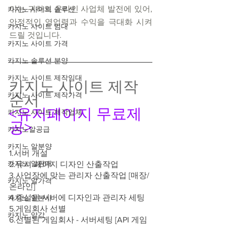
이는 귀하의 온라인 사업체 발전에 있어, 
카지노 사이트 솔루션
안정적인 영업력과 수익을 극대화 시켜
카지노 사이트 임대
드릴 것입니다.
카지노 사이트 가격
카지노 솔루션 분양
카지노 사이트 제작임대
카지노 사이트 제작 
카지노 사이트 제작가격
순서
<유저페이지 무료제
카지노 사이트 제작업체
공>
카지노알공급
카지노 알분양
1.서버 개설
카지노 알판매
2.유져 페이지 디자인 산출작업
3.사업장에 맞는 관리자 산출작업 [매장/
카지노 알가격
온라인]
4.증설된 서버에 디자인과 관리자 세팅
카지노 알본사
5.게임회사 선별
카지노 알값
6.선별된 게임회사 - 서버세팅 [API 게임