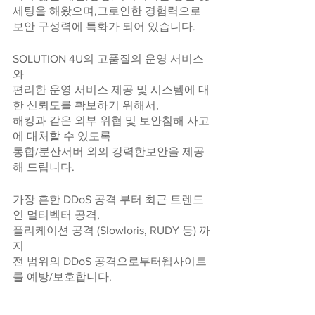
세팅을 해왔으며,그로인한 경험력으로 
보안 구성력에 특화가 되어 있습니다.
SOLUTION 4U의 고품질의 운영 서비스
와
편리한 운영 서비스 제공 및 시스템에 대
한 신뢰도를 확보하기 위해서,
해킹과 같은 외부 위협 및 보안침해 사고
에 대처할 수 있도록
통합/분산서버 외의 강력한보안을 제공
해 드립니다.
가장 흔한 DDoS 공격 부터 최근 트렌드
인 멀티벡터 공격,
플리케이션 공격 (Slowloris, RUDY 등) 까
지
전 범위의 DDoS 공격으로부터웹사이트
를 예방/보호합니다.