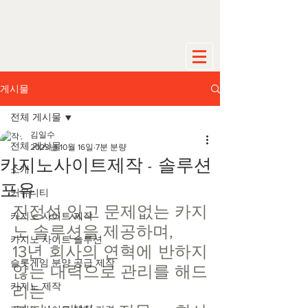
게시물
전체 게시물
김일수
전체 게시물
2023년 10월 16일
7분 분량
카지노사이트제작 - 솔루션
소개
포유
커뮤니티
진정성 있고 문제없는 카지
카지노 사이트 제작
노 솔루션을 제공하며,
카지노 사이트 솔루션
13년 회사의 연혁에 반하지 
슬롯게임 분양 공급 제작
않는 내력으로 관리를 해드
카지노 제작
리는