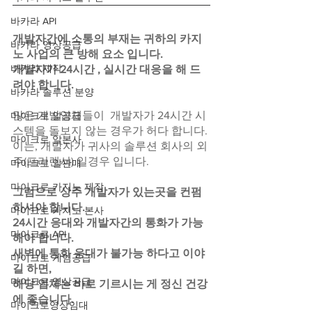
바카라 API
개발자간에 소통의 부재는 귀하의 카지
바카라 영상공급
노 사업의 큰 방해 요소 입니다.
바카라 제작
개발자가 24시간 , 실시간 대응을 해 드
려야 합니다.
바카라 솔루션 분양
많은 개발업체들이  개발자가 24시간 시
마이크로 알공급
스템을 돌보지 않는 경우가 허다 합니다.
마이크로 알본사
이는, 개발자가 귀사의 솔루션 회사의 외
주(프리랜서) 일경우 입니다.
마이크로 알판매
마이크로 카지노 제작
그럼으로 상주 개발자가 있는곳을 컨펌 
하셔야 합니다.
마이크로 카지노 본사
24시간 응대와 개발자간의 통화가 가능
마이크로 API
해야 합니다.
새벽에 통화 응대가 불가능 하다고 이야
마이크로 게임공급
길 하면,
마이크로 영상공급
해당 업체는 바로 기르시는 게 정신 건강
에 좋습니다.
마이크로영상임대