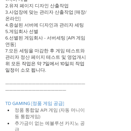
2.유져 페이지 디자인 산출작업
3.사업장에 맞는 관리자 산출작업 [매장/
온라인]
4.증설된 서버에 디자인과 관리자 세팅
5.게임회사 선별
6.선별된 게임회사 - 서버세팅 [API 게임
연동]
7.모든 세팅을 마감한 후 게임 테스트와 
관리자 정산 페이지 테스트 및 영업개시
위 모든 작업은 약 7일에서 10일의 작업
일정이 소모 됩니다.
—————————————————————
————————————————
TD GAMING [정품 게임 공급]
정품 통합알 API 게임 (자동 머니이
동 통합게임)
추가금이 없는 에볼루션 카지노 공
급