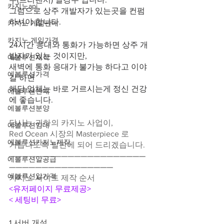
카지노api
그럼으로 상주 개발자가 있는곳을 컨펌 
하셔야 합니다.
카지노 게임판매
카지노 게임가격
24시간 응대와 통화가 가능하면 상주 개
발자가 있는 것이지만,
에볼루션제작
새벽에 통화 응대가 불가능 하다고 이야
에볼루션가격
길 하면
해당 업체는 바로 거르시는게 정신 건강
에볼루션판매
에 좋습니다.
에볼루션분양
당사는 귀하의 카지노 사업이,
에볼루션임대
Red Ocean 시장의 Masterpiece 로
에볼루션카지노제작
거듭나도록 발판에 되어 드리겠습니다.
—————————————————————
에볼루션알공급
————————————————
에볼루션알가격
카지노 사이트 제작 순서
<유저페이지 무료제공>
< 세팅비 무료>
1.서버 개설