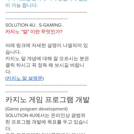
이 가능 합니다.
—————————————————————
————————————————
SOLUTION 4U . S-GAMING .
카지노 “알" 이란 무엇인가?
아래 링크에 자세한 설명이 나열되어 있
습니다.
카지노 알 개념에 대해 잘 모르시는 분은 
클릭 하시고 꼭 정독 해 보시길 바랍니
다.
(
카지노 알 설명문
)
—————————————————————
————————————————
카지노 게임 프로그램 개발
(Game program development)
SOLUTION 4U에서는 온라인상 광범위
한 프로그램 개발에 목표를 두고 있습니
다.