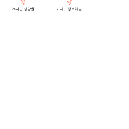
SOLUTION 4U가 추구하는 개발 범위는 
매우 광범위 합니다.
24시간 상담원
카지노 정보채널
지난 10년여간 본사는 보안체계에 있어
서 수많은 게임,영상,디비서버를 증설 및 
세팅을 해왔으며,그로인한 경험력으로 
보안 구성력에 특화가 되어 있습니다.
SOLUTION 4U의 고품질의 운영 서비스
와
편리안 운영 서비스 제공 및 시스템에 대
한 신뢰도를 확보하기 위해서,
해킹과 같은 외부 위협 및 보안침해 사고
에 대처할 수 있도록
통합/분산서버 외의 강력한보안을 제공
해 드립니다.
가장 흔한 DDoS 공격 부터 최근 트렌드
인 멀티벡터 공격,
플리케이션 공격 (Slowloris, RUDY 등) 까
지
전 범위의 DDoS 공격으로부터웹사이트