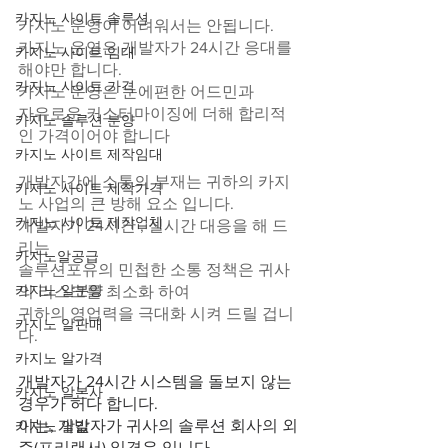
카지노 사이트 솔루션
카지노 운영이 어려워서는 안됩니다.
카지노 운영은 개발자가 24시간 응대를 
카지노 사이트 임대
해야만 합니다.
카지노 사이트 가격
카지노 운영은 눈에편한 어드민과
자유로운 커스터마이징에 더해 합리적
카지노 솔루션 분양
인 가격이어야 합니다
카지노 사이트 제작임대
개발자간에 소통의 부재는 귀하의 카지
카지노 사이트 제작가격
노 사업의 큰 방해 요소 입니다.
카지노 사이트 제작업체
개발자가 24시간 , 실시간 대응을 해 드
리는
카지노알공급
솔루션포유의 민첩한 소통 정책은 귀사
카지노 알분양
의 리스크를 최소화 하여
귀하의 영업력을 극대화 시켜 드릴 겁니
카지노 알판매
다.
카지노 알가격
개발자가 24시간 시스템을 돌보지 않는 
카지노 알본사
경우가 허다 합니다.
이는, 개발자가 귀사의 솔루션 회사의 외
카지노 알값
주(프리랜서) 일경우 입니다.