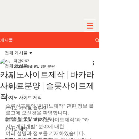
게시물
전체 게시물
덕만아67
전체 게시물
2023년 9월 9일
3분 분량
카지노사이트제작 | 바카라
소개
사이트분양 | 슬롯사이트제
커뮤니티
작
카지노 사이트 제작
솔루션포유의 “카지노제작” 관련 정보 블
카지노 사이트 솔루션
로그에 오신것을 환영합니다.
슬롯게임 분양 공급 제작
본 블로그는 “카지노사이트제작"과 “카
지노게임개발" 분야에 대한
카지노 제작
여러 설명과 정보를 기재하였습니다.