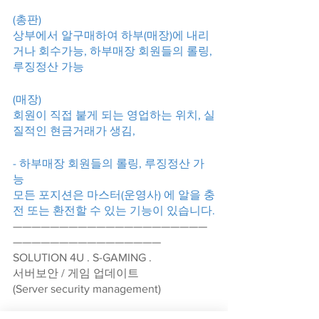
(총판)
상부에서 알구매하여 하부(매장)에 내리
거나 회수가능, 하부매장 회원들의 롤링, 
루징정산 가능
(매장)
회원이 직접 붙게 되는 영업하는 위치, 실
질적인 현금거래가 생김,
- 하부매장 회원들의 롤링, 루징정산 가
능
모든 포지션은 마스터(운영사) 에 알을 충
전 또는 환전할 수 있는 기능이 있습니다.
—————————————————————
————————————————
SOLUTION 4U . S-GAMING .
서버보안 / 게임 업데이트
(Server security management)