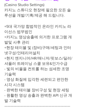
(Casino Studio Settings)
카지노 스튜디오 현장에 필요한 모든 솔
루션을 개발/기획/제공 해 드립니다.
+5대 국가망 합법적인 온라인 카지노 라
이선스 법무법인
+카지노 영상송출에 의거한 프로그램 개
발및 사후 관리
+현장 테이블 및 (장비)구매/세팅과 인터
넷구성/인테리어설치
+현지 엔지니어/HR/매니저/핏보스/딜러/
셔플러 트레이닝 스쿨 보유&인가수급
- 빛의 비율을 컨트롤 하는 섬세한 조명
기술력
- 영상 화질에 입각한 세련되고 편안한 
시각 시스템
- 완벽한 테이블 장비구성 및 현장 세팅
- 원활한 영상 송출과 완벽한 API 신규 개
발 기술력
—————————————————————