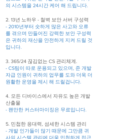
의 시스템을 24시간 케어 해 드립니다.
2. 13년 노하우 - 철벽 보안 서버 구성력
- 2010년부터 숫하게 많은 사고와 오류
를 겪으며 만들어진 강력한 보안 구성력
은 귀하의 재산을 안전하게 지켜 드릴 것
입니다.
3. 365/24 끊김없는 CS 관리체계.
- CS팀이 따로 운용되고 있으며, 준 개발
자급 인원이 귀하의 업무를 도와 더욱 더 
원활한 운영을 제시 해 드릴겁니다.
4. 모든 디바이스에서 자유도 높은 개발 
산출물
- 왠만한 커스터마이징은 무료입니다.
5. 민첩한 응대력, 섬세한 시스템 관리
- 개발 인가들이 많기 때문에 그만큼 귀
사의 시스템 관리에 더욱 민첩하게 접근