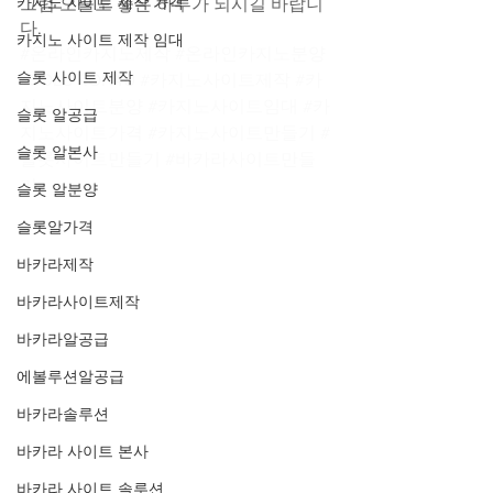
카지노 사이트 제작 가격
그럼 오늘도 좋은 하루가 되시길 바랍니
다.
카지노 사이트 제작 임대
#온라인카지노제작
#온라인카지노분양
슬롯 사이트 제작
#SOLUTION4U
#카지노사이트제작
#카
지노사이트분양
#카지노사이트임대
#카
슬롯 알공급
지노사이트가격
#카지노사이트만들기
#
슬롯 알본사
슬롯사이트만들기
#바카라사이트만들
기
슬롯 알분양
슬롯알가격
바카라제작
바카라사이트제작
바카라알공급
에볼루션알공급
바카라솔루션
바카라 사이트 본사
바카라 사이트 솔루션