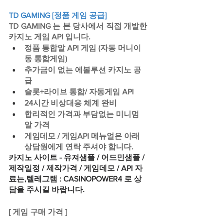
TD GAMING [정품 게임 공급]
TD GAMING 는 본 당사에서 직접 개발한 
카지노 게임 API 입니다.
정품 통합알 API 게임 (자동 머니이
동 통합게임)
추가금이 없는 에볼루션 카지노 공
급
슬롯+라이브 통합/ 자동게임 API
24시간 비상대응 체계 완비
합리적인 가격과 부담없는 미니멈 
알 가격
게임데모 / 게임API 메뉴얼은 아래 
상담원에게 연락 주셔야 합니다.
카지노 사이트 - 유져샘플 / 어드민샘플 / 
제작일정 / 제작가격 / 게임데모 / API 자
료는,텔레그램 : CASINOPOWER4 로 상
담을 주시길 바랍니다.
[ 게임 구매 가격 ]