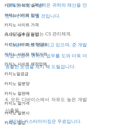
 강력한 보안 구성력은 귀하의 재산을 안
카지노 사이트 솔루션
카지노 사이트 임대
전하게 지켜 드릴 것입니다. 
카지노 사이트 가격
3. 365/24 끊김없는 CS 관리체계.
카지노 솔루션 분양
카지노 사이트 제작임대
 - CS팀이 따로 운용되고 있으며, 준 개발
카지노 사이트 제작가격
자급 인원이 귀하의 업무를 도와 더욱 더 
카지노 사이트 제작업체
원활한 운영을 제시 해 드릴겁니다.
카지노알공급
카지노 알분양
카지노 알판매
4. 모든 디바이스에서 자유도 높은 개발 
카지노 알가격
산출물
카지노 알본사
 - 왠만한 커스터마이징은 무료입니다.
카지노 알값