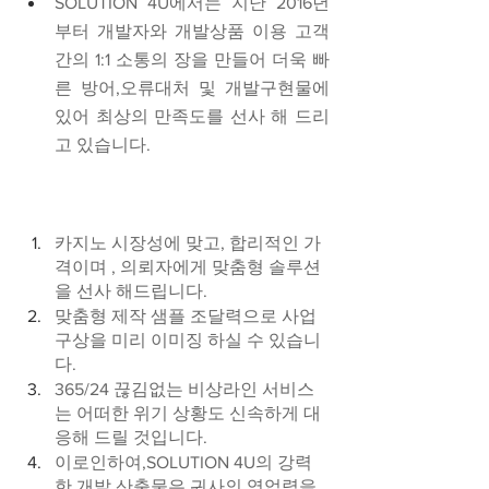
SOLUTION 4U에서는 지난 2016년
부터 개발자와 개발상품 이용 고객
간의 1:1 소통의 장을 만들어 더욱 빠
른 방어,오류대처 및 개발구현물에 
있어 최상의 만족도를 선사 해 드리
고 있습니다.
카지노 시장성에 맞고, 합리적인 가
격이며 , 의뢰자에게 맞춤형 솔루션
을 선사 해드립니다.
맞춤형 제작 샘플 조달력으로 사업 
구상을 미리 이미징 하실 수 있습니
다.
365/24 끊김없는 비상라인 서비스
는 어떠한 위기 상황도 신속하게 대
응해 드릴 것입니다.
이로인하여,SOLUTION 4U의 강력
한 개발 산출물은 귀사의 영업력을 