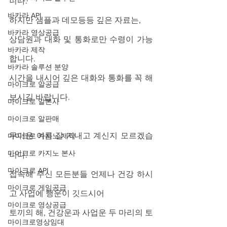
니다. 
바카라 API
하지만 샘플과 데모등등 깊은 자료는,
바카라 영상공급
상담원과 대화 및 통화로만 수령이 가능
바카라 제작
합니다.
바카라 솔루션 분양
시간을 내시어 깊은 대화와 통화를 꼭 해
마이크로 알공급
보시길 바랍니다.
마이크로 알본사
마이크로 알판매
무더운 여름 잘 지내고 계신지 모르겠습
마이크로 카지노 제작
마이크로 카지노 본사
니다.
마이크로 API
접속해 주신 모든분들 언제나 건강 하시
마이크로 게임공급
고 사업에 행운이 깃드시어
마이크로 영상공급
토끼의 해, 건강운과 사업운 두 마리의 토
마이크로영상임대