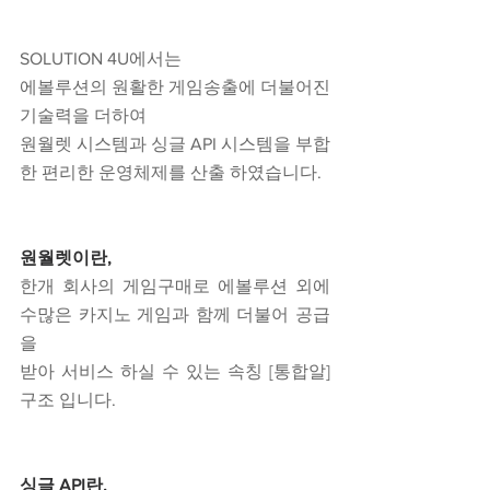
SOLUTION 4U에서는 
에볼루션의 원활한 게임송출에 더불어진 
기술력을 더하여
원월렛 시스템과 싱글 API 시스템을 부합
한 편리한 운영체제를 산출 하였습니다.
원월렛이란,
한개 회사의 게임구매로 에볼루션 외에 
수많은 카지노 게임과 함께 더불어 공급
을
받아 서비스 하실 수 있는 속칭 [통합알] 
구조 입니다.
싱글 API란,