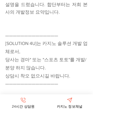
설명을 드렸습니다. 합단부터는 저희 본
사의 개발정보 요약입니다.
——————————————   
[SOLUTION 4U]는 카지노 솔루션 개발 업
체로서, 
당사는 경마" 또는 "스포츠 토토"를 개발/
분양 하지 않습니다. 
상담시 착오 없으시길 바랍니다.
——————————————   
24시간 상담원
카지노 정보채널
SOLUTION 4U . S-GAMING .
 카지노사이트제작 | 슬롯사이트제작 | 바
카라사이트제작