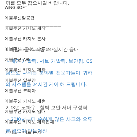
끼를 모두 잡으시길 바랍니다.
WING SOFT
에볼루션알공급
——————————————   
에볼루션 카지노 제작
에볼루션 카지노 본사
에볼루션 카지노 솔루션
1. 개발자들이 직접 24/실시간 응대
에볼루션 API
 - 메인 개발팀, 서브 개발팀, 보안팀, CS
에볼루션 카지노 제작
팀으로 나뉘는 분야별 전문가들이 귀하
에볼루션 알분양
의 시스템을 24시간 케어 해 드립니다.
에볼루션 코리아
에볼루션 카지노 제휴
2. 13년 노하우 - 철벽 보안 서버 구성력
에볼루션 카지노 임대
 - 2010년부터 숫하게 많은 사고와 오류
에볼루션 카지노 제작업체
를 겪으며 만들어진
카지노 사이트 본사