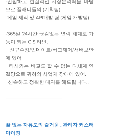
-민첩하고 현실적인 시장분석력을 바탕
으로 플래너들의 (기획팀)
-게임 제작 및 API개발 팀 (게임 개발팀)
-365일 24시간 끊김없는 연락 체계로 가
동이 되는 C.S 라인,
  신규수정/업데이트/버그제어/서버보안
에 있어
  타사와는 비교도 할 수 없는 다체계 연
결망으로 귀하의 사업체 장애에 있어,
  신속하고 정확한 대처를 해드립니다..
——————————————   
끝 없는 자유도의 즐거움 , 관리자 커스터
마이징