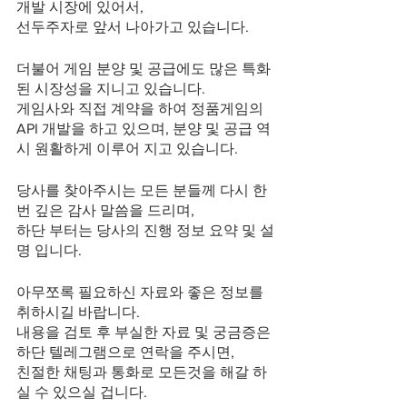
개발 시장에 있어서,
선두주자로 앞서 나아가고 있습니다.
더불어 게임 분양 및 공급에도 많은 특화
된 시장성을 지니고 있습니다.
게임사와 직접 계약을 하여 정품게임의 
API 개발을 하고 있으며, 분양 및 공급 역
시 원활하게 이루어 지고 있습니다.
당사를 찾아주시는 모든 분들께 다시 한
번 깊은 감사 말씀을 드리며,
하단 부터는 당사의 진행 정보 요약 및 설
명 입니다.
아무쪼록 필요하신 자료와 좋은 정보를 
취하시길 바랍니다.
내용을 검토 후 부실한 자료 및 궁금증은 
하단 텔레그램으로 연락을 주시면,
친절한 채팅과 통화로 모든것을 해갈 하
실 수 있으실 겁니다.