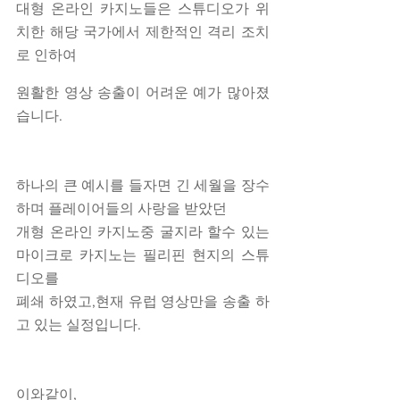
대형 온라인 카지노들은 스튜디오가 위
치한 해당 국가에서 제한적인 격리 조치
로 인하여
원활한 영상 송출이 어려운 예가 많아졌
습니다.
하나의 큰 예시를 들자면 긴 세월을 장수
하며 플레이어들의 사랑을 받았던
개형 온라인 카지노중 굴지라 할수 있는 
마이크로 카지노는 필리핀 현지의 스튜
디오를 
폐쇄 하였고,현재 유럽 영상만을 송출 하
고 있는 실정입니다.
이와같이, 