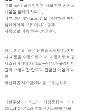
예를 들어 플레이어가 에볼루션 카지노 
게임을 플레이 하다가,
다른 회사게임으로 창을 전환하면 해당 
플레이어의 보유 머니가 함께 
자동으로 이동 하는 것입니다,
이는 기존의 낡은 운영방식체제 (유져머
니 이동을 수동으로)에서, 자동화로 바뀐 
시스템이기에 사이트 운영진과 플레이어
간의 소통시간 단축과 원활한 게임에 대
한
혁신적인 시스템이라 볼 수 있습니다.
에볼루션 카지노의 시장동향과 저희 
SOLUTION 4U의 부합된 시스템에 대해 