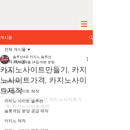
게시물
전체 게시물
솔루션4유 카지노 솔루션
전체 게시물
2023년 6월 24일
10분 분량
카지노사이트만들기, 카지
소개
노사이트가격, 카지노사이
커뮤니티
트제작
카지노 사이트 제작
카지노사이트만들기, 카지노사이트가
카지노 사이트 솔루션
격, 카지노사이트제작
슬롯게임 분양 공급 제작
카지노 제작