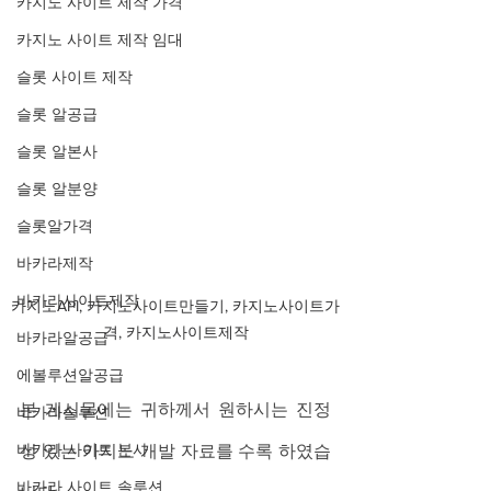
카지노 사이트 제작 가격
카지노 사이트 제작 임대
슬롯 사이트 제작
슬롯 알공급
슬롯 알본사
슬롯 알분양
슬롯알가격
바카라제작
바카라사이트제작
카지노API, 카지노사이트만들기, 카지노사이트가
격, 카지노사이트제작
바카라알공급
에볼루션알공급
본 게시물에는 귀하께서 원하시는 진정
바카라솔루션
바카라 사이트 본사
성 있는 카지노 개발 자료를 수록 하였습
바카라 사이트 솔루션