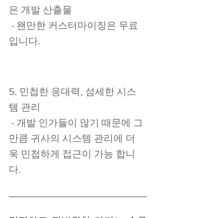
은 개발 산출물
 - 왠만한 커스터마이징은 무료
입니다.
5. 민첩한 응대력, 섬세한 시스
템 관리
 - 개발 인가들이 많기 때문에 그
만큼 귀사의 시스템 관리에 더
욱 민첩하게 접근이 가능 합니
다.