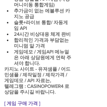
머니이동 통합게임)
추가금이 없는 에볼루션 카
지노 공급
슬롯+라이브 통합/ 자동게
임 API
24시간 비상대응 체계 완비
합리적인 가격과 부담없는 
미니멈 알 가격
게임데모 / 게임API 메뉴얼
은 아래 상담원에게 연락 주
셔야 합니다.
카지노 사이트 - 유져샘플 / 어드
민샘플 / 제작일정 / 제작가격 / 
게임데모 / API 자료는,
텔레그램 : CASINOPOWER4 로 
상담을 주시길 바랍니다.
[ 게임 구매 가격 ]