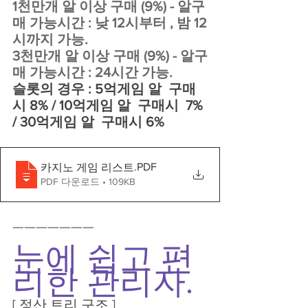
1천만개 알 이상 구매 (9%) - 알구
매 가능시간 : 낮 12시부터 , 밤 12
시까지 가능.
3천만개 알 이상 구매 (9%) - 알구
매 가능시간 : 24시간 가능.
슬롯의 경우 : 5억게임 알  구매
시 8% / 10억게임 알  구매시  7% 
/ 30억게임 알  구매시 6%
.PDF
카지노 게임 리스트
PDF 다운로드 • 109KB
———————
눈에 쉽고 편
리한 관리자.
[ 정산 트리 구조 ] 