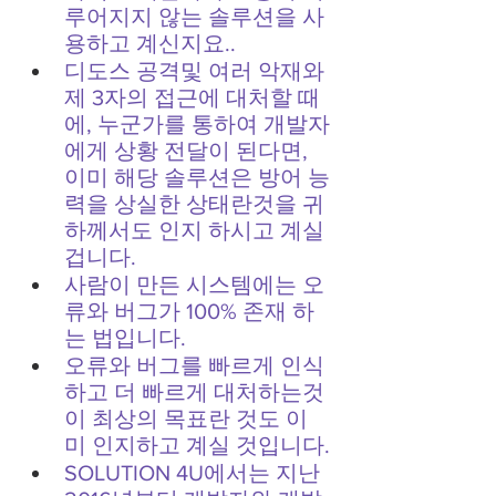
루어지지 않는 솔루션을 사
용하고 계신지요..
디도스 공격및 여러 악재와 
제 3자의 접근에 대처할 때
에, 누군가를 통하여 개발자
에게 상황 전달이 된다면, 
이미 해당 솔루션은 방어 능
력을 상실한 상태란것을 귀
하께서도 인지 하시고 계실
겁니다.
사람이 만든 시스템에는 오
류와 버그가 100% 존재 하
는 법입니다.
오류와 버그를 빠르게 인식
하고 더 빠르게 대처하는것
이 최상의 목표란 것도 이
미 인지하고 계실 것입니다.
SOLUTION 4U에서는 지난 