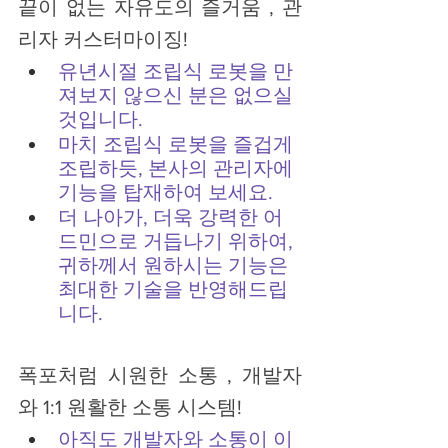
끝이 없는 자유도의 즐거움 , 관
리자 커스터마이징!
유년시절 조립식 로봇을 만
져보지 않으신 분은 없으실 
것입니다. 
마치 조립식 로봇을 즐겁게 
조립하듯, 본사의 관리자에 
기능을 탑재하여 보세요.
더 나아가, 더욱 강력한 어
드민으로 거듭나기 위하여, 
귀하께서 원하시는 기능은 
최대한 기술을 반영해드립
니다.
폭포처럼 시원한 소통 , 개발자
와 1:1 원활한 소통 시스템!
아직도 개발자와 소통이 이