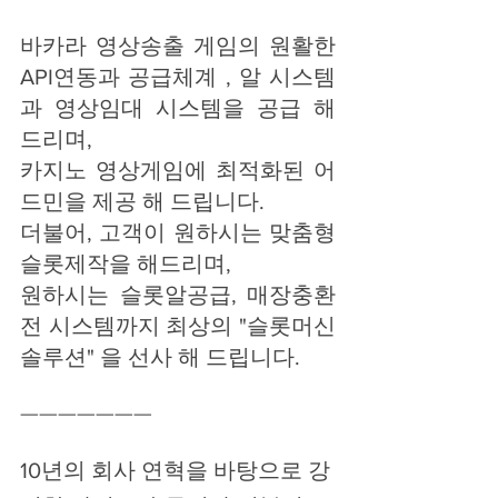
바카라 영상송출 게임의 원활한 
API연동과 공급체계 , 알 시스템
과 영상임대 시스템을 공급 해 
드리며,
카지노 영상게임에 최적화된 어
드민을 제공 해 드립니다.
더불어, 고객이 원하시는 맞춤형 
슬롯제작을 해드리며,
원하시는 슬롯알공급, 매장충환
전 시스템까지 최상의 "슬롯머신
솔루션" 을 선사 해 드립니다.
———————
10년의 회사 연혁을 바탕으로 강