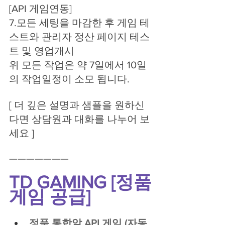
[API 게임연동] 
7.모든 세팅을 마감한 후 게임 테
스트와 관리자 정산 페이지 테스
트 및 영업개시
위 모든 작업은 약 7일에서 10일
의 작업일정이 소모 됩니다.
[ 더 깊은 설명과 샘플을 원하신
다면 상담원과 대화를 나누어 보
세요 ]
———————
TD GAMING [정품 
게임 공급]
정품 통합알 API 게임 (자동 