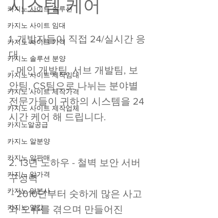
시스템 케어
카지노 사이트 솔루션
카지노 사이트 임대
1. 개발자들이 직접 24/실시간 응
카지노 사이트 가격
대
카지노 솔루션 분양
 - 메인 개발팀, 서브 개발팀, 보
카지노 사이트 제작임대
안팀, CS팀으로 나뉘는 분야별 
카지노 사이트 제작가격
전문가들이 귀하의 시스템을 24
카지노 사이트 제작업체
시간 케어 해 드립니다.
카지노알공급
카지노 알분양
카지노 알판매
2. 13년 노하우 - 철벽 보안 서버 
카지노 알가격
구성력
카지노 알본사
 - 2010년부터 숫하게 많은 사고
카지노 알값
와 오류를 겪으며 만들어진 