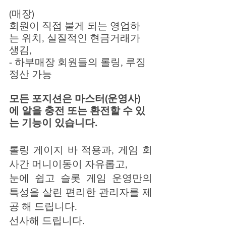
(매장)
회원이 직접 붙게 되는 영업하
는 위치, 실질적인 현금거래가 
생김, 
- 하부매장 회원들의 롤링, 루징
정산 가능
모든 포지션은 마스터(운영사) 
에 알을 충전 또는 환전할 수 있
는 기능이 있습니다.
롤링 게이지 바 적용과, 게임 회
사간 머니이동이 자유롭고,
눈에 쉽고 슬롯 게임 운영만의 
특성을 살린 편리한 관리자를 제
공 해 드립니다.
선사해 드립니다.