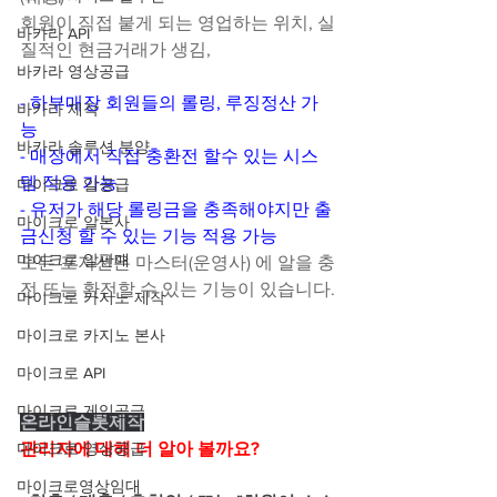
회원이 직접 붙게 되는 영업하는 위치, 실
바카라 API
질적인 현금거래가 생김,
바카라 영상공급
- 하부매장 회원들의 롤링, 루징정산 가
바카라 제작
능
바카라 솔루션 분양
- 매장에서 직접 충환전 할수 있는 시스
템 적용 가능
마이크로 알공급
- 유저가 해당 롤링금을 충족해야지만 출
마이크로 알본사
금신청 할 수 있는 기능 적용 가능
마이크로 알판매
모든 포지션은 마스터(운영사) 에 알을 충
전 또는 환전할 수 있는 기능이 있습니다.
마이크로 카지노 제작
마이크로 카지노 본사
마이크로 API
마이크로 게임공급
온라인슬롯제작
마이크로 영상공급
관리자에 대해 더 알아 볼까요?
마이크로영상임대