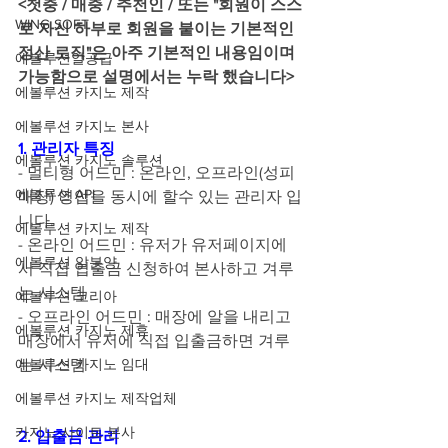
<첫충 / 매충 / 추천인 / 또는 "회원이 스스
WING SOFT
로 자신 하부로 회원을 붙이는 기본적인 
정산 로직"은 아주 기본적인 내용임이며 
에볼루션알공급
가능함으로 설명에서는 누락 했습니다>
에볼루션 카지노 제작
에볼루션 카지노 본사
1. 관리자 특징
에볼루션 카지노 솔루션
- 멀티형 어드민 : 온라인, 오프라인(성피
에볼루션 API
매장) 영업을 동시에 할수 있는 관리자 입
니다.
에볼루션 카지노 제작
- 온라인 어드민 : 유저가 유저페이지에
에볼루션 알분양
서 직접 입출금 신청하여 본사하고 겨루
는 시스템
에볼루션 코리아
- 오프라인 어드민 : 매장에 알을 내리고 
에볼루션 카지노 제휴
매장에서 유저에 직접 입출금하면 겨루
에볼루션 카지노 임대
는 시스템
에볼루션 카지노 제작업체
카지노 사이트 본사
2. 입출금 관리