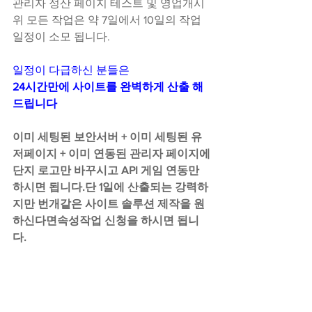
관리자 정산 페이지 테스트 및 영업개시
위 모든 작업은 약 7일에서 10일의 작업
일정이 소모 됩니다.
일정이 다급하신 분들은
24시간만에 사이트를 완벽하게 산출 해 
드립니다
이미 세팅된 보안서버 + 이미 세팅된 유
저페이지 + 이미 연동된 관리자 페이지에
단지 로고만 바꾸시고 API 게임 연동만 
하시면 됩니다.단 1일에 산출되는 강력하
지만 번개같은 사이트 솔루션 제작을 원
하신다면속성작업 신청을 하시면 됩니
다.