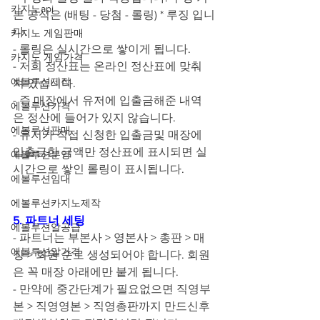
카지노api
본 공식은 (배팅 - 당첨 - 롤링) * 루징 입니
다.
카지노 게임판매
- 롤링은 실시간으로 쌓이게 됩니다.
카지노 게임가격
- 저희 정산표는 온라인 정산표에 맞춰
에볼루션제작
져 있습니다.
- 즉 매장에서 유저에 입출금해준 내역
에볼루션가격
은 정산에 들어가 있지 않습니다.
에볼루션판매
- 유저가 직접 신청한 입출금및 매장에 
입출금한 금액만 정산표에 표시되면 실
에볼루션분양
시간으로 쌓인 롤링이 표시됩니다.
에볼루션임대
에볼루션카지노제작
5. 파트너 세팅
에볼루션알공급
- 파트너는 부본사 > 영본사 > 총판 > 매
에볼루션알가격
장 > 회원 순로 생성되어야 합니다. 회원
은 꼭 매장 아래에만 붙게 됩니다.
- 만약에 중간단계가 필요없으면 직영부
본 > 직영영본 > 직영총판까지 만드신후 