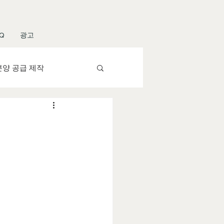
Q
광고
분양 공급 제작
슬롯 알공급
알공급
API