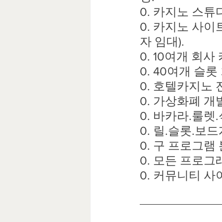
0. 카지노 스
0. 카지노 사이
자 임대).
0. 10여개 회사
0. 40여개 슬롯
0. 호텔카지노 
0. 가상화폐 개
0. 바카라.룰렛
0. 릴.슬롯.보
0. 구 프로그램
0. 모든 프로그
0. 커뮤니티 사