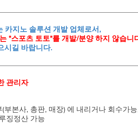
4U는 카지노 솔루션 개발 업체로서,
는 "스포츠 토토"를 개발/분양 하지 않습니
으시길 바랍니다.
한 관리자
부본사, 총판, 매장) 에 내리거나 회수가능,
 루징정산 가능