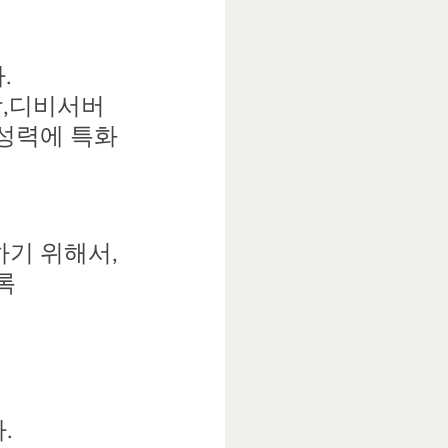
.
상,디비서버
구성력에 특화
하기 위해서,
록
.