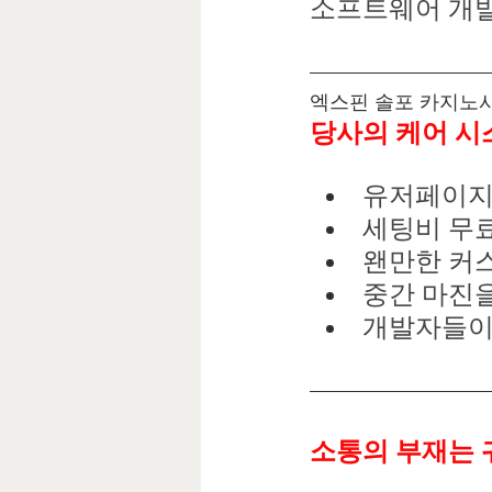
소프트웨어 개발
엑스핀 솔포 카지노
당사의 케어 시
유저페이지
세팅비 무
왠만한 커
중간 마진
개발자들이
소통의 부재는 