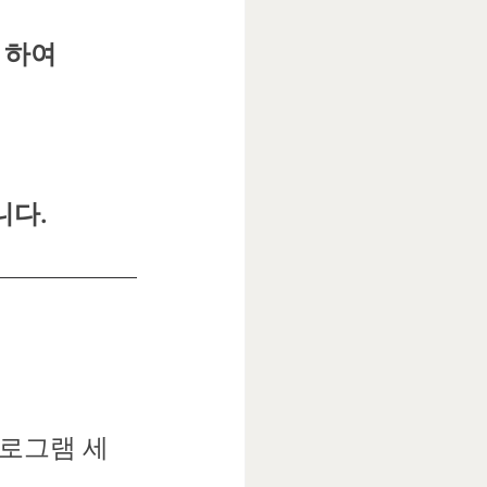
 하여
니다.
프로그램 세