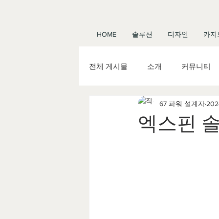
HOME
솔루션
디자인
카지
전체 게시물
소개
커뮤니티
67 파워 설계자
20
카지노 제작
카지노 사이트 
엑스핀 
슬롯 알본사
슬롯 알분양
에볼루션알공급
바카라솔루