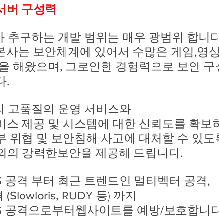
서버 구성력
4U가 추구하는 개발 범위는 매우 광범위 합니다
 본사는 보안체계에 있어서 수많은 게임,영
팅을 해왔으며, 그로인한 경험력으로 보안 
다.
4U의 고품질의 운영 서비스와
비스 제공 및 시스템에 대한 신뢰도를 확보
부 위협 및 보안침해 사고에 대처할 수 있도
외의 강력한보안을 제공해 드립니다.
S 공격 부터 최근 트렌드인 멀티벡터 공격,
lowloris, RUDY 등) 까지
oS 공격으로부터웹사이트를 예방/보호합니다