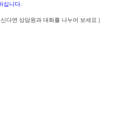
하십니다.
원하신다면 상담원과 대화를 나누어 보세요 ]