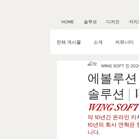
HOME
솔루션
디자인
카지
전체 게시물
소개
커뮤니티
WING SOFT 진
202
카지노 제작
카지노 사이트 
에볼루션 
솔루션 | 
슬롯 알본사
슬롯 알분양
WING SOFT
에볼루션알공급
바카라솔루
약 10년간 온라인 
10년의 회사 연혁은
니다.