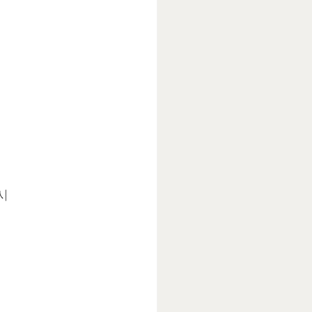
본사
마이크로 알판매
시