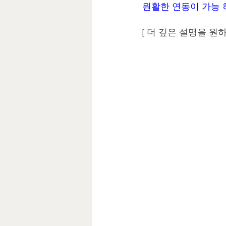
원활한 연동이 가능 
[ 더 깊은 설명을 