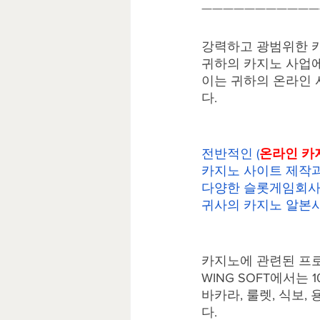
———————————
강력하고 광범위한 카
귀하의 카지노 사업에
이는 귀하의 온라인 
다.
전반적인 (
온라인 카
카지노 사이트 제작과
다양한 슬롯게임회사의
귀사의 카지노 알본사
카지노에 관련된 프로
WING SOFT에서는
바카라, 룰렛, 식보,
다.