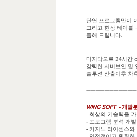
단연 프로그램만이 아
그리고 현장 테이블 
출해 드립니다.
마지막으로 24시간 c
강력한 서버보안 및 
솔루션 산출이후 차후
———————————
WING SOFT  - 
개발
- 최상의 기술력을 가
- 프로그램 분석 개발
- 카지노 라이센스와
- 안정적이고 원활한