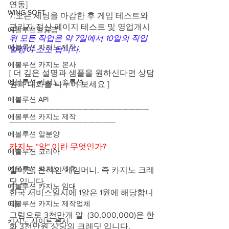
연동] 
WING SOFT
7.모든 세팅을 마감한 후 게임 테스트와 
관리자 정산 페이지 테스트 및 영업개시
에볼루션알공급
위 모든 작업은 약 7일에서 10일의 작업
에볼루션 카지노 제작
일정이 소모 됩니다.
에볼루션 카지노 본사
[ 더 깊은 설명과 샘플을 원하신다면 상담
에볼루션 카지노 솔루션
원과 대화를 나누어 보세요 ]
에볼루션 API
—————————————————————
에볼루션 카지노 제작
————————————————
에볼루션 알분양
카지노 “알" 이란 무엇인가?
에볼루션 코리아
에볼루션 카지노 제휴
알이란, 온라인 게임머니. 즉 카지노 크레
딧 입니다.
에볼루션 카지노 임대
한국 서비스일시에 1알은 1원에 해당합니
다.
에볼루션 카지노 제작업체
그럼으로 3천만개 알  (30,000,000)은 한
카지노 사이트 본사
화 3천만원 상당의 크레딧 입니다.