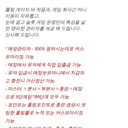
롤링 게이지 바 적용과, 게임 회사간 머니
이동이 자유롭고,
눈에 쉽고 슬롯 게임 운영만의 특성을 살
린 편리한 관리자를 제공 해 드립니다.
선사해 드립니다.
* 매장관리자 - 100% 원하시는데로 커스
트마이징 가능
- 매장에서 유저에게 직접 입출금 가능.
- 유저 입금시 매장보유머니에서 차감되
고 환전시 가산정산 가능.
- 마스터  > 본사 > 부본사 > 총판 > 매장
으로 5단계임~99단계 모두 가능.
- 포인트는 롤링포인트로 총판 생성시 셋
팅한 롤링률로 누적 또는 커스트마이징 
가능