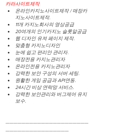
카라사이트제작
온라인카지노사이트제작 / 매장카
지노사이트제작.
11개 카지노회사의 영상공급
20여개의 인기카지노 슬롯알공급
웹 디자인 유져 페이지 제작.
맞춤형 카지노디자인
눈에 쉽고 편리안 관리자.
매장전용 카지노관리자
온라인전용 카지노관리자
강력한 보안 구성의 서버 세팅.
원활한 게임 공급과 API연동.
24시간 비상 연락망 서비스.
강력한 보안관리와 버그제어 유지 
보수.
—————————————————————
————————————————