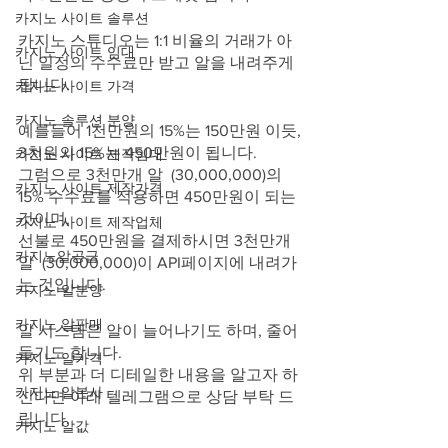
카지노 사이트 솔루션
카지노 스튜디오는 1:1 비율의 거래가 아
카지노 사이트 임대
닌 일정의 수수료만 받고 알을 내려주게 
됩니다.
카지노 사이트 가격
카지노 솔루션 분양
예를들어 1천만원의 15%는 150만원 이듯,
3천원의 15%는 450만원이 됩니다.
카지노 사이트 제작임대
그럼으로 3천만개 알  (30,000,000)의 
카지노 사이트 제작가격
15% 수수료를 적용하면 450만원이 되는 
것이며,
카지노 사이트 제작업체
선불로 450만원을 결제하시면 3천만개 
카지노알공급
알  (30,000,000)이 API페이지에 내려가
는 것입니다.
카지노 알분양
카지노 알판매
알 시스템은 알이 늘어나기도 하며, 줄어
들기도 합니다.
카지노 알가격
위 부분과 더 디테일한 내용을 알고자 하
카지노 알본사
신다면 아래 텔레그램으로 상담 부탁 드
립니다.
카지노 알값