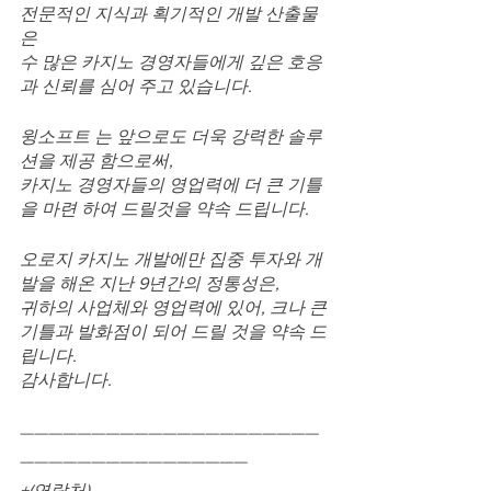
전문적인 지식과 획기적인 개발 산출물
은 
수 많은 카지노 경영자들에게 깊은 호응
과 신뢰를 심어 주고 있습니다. 
윙소프트 는 앞으로도 더욱 강력한 솔루
션을 제공 함으로써, 
카지노 경영자들의 영업력에 더 큰 기틀
을 마련 하여 드릴것을 약속 드립니다.
오로지 카지노 개발에만 집중 투자와 개
발을 해온 지난 9년간의 정통성은,
귀하의 사업체와 영업력에 있어, 크나 큰 
기틀과 발화점이 되어 드릴 것을 약속 드
립니다.
감사합니다.
—————————————————————
————————————————
+(연락처)