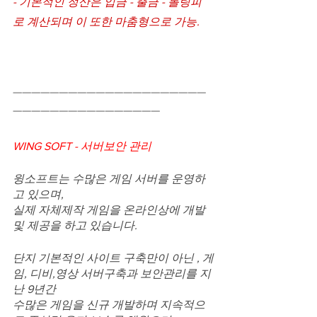
- 기본적인 정산은 입금 - 출금 - 롤링피
로 계산되며 이 또한 마춤형으로 가능.
—————————————————————
————————————————
WING SOFT - 서버보안 관리
윙소프트는 수많은 게임 서버를 운영하
고 있으며, 
실제 자체제작 게임을 온라인상에 개발 
및 제공을 하고 있습니다.
단지 기본적인 사이트 구축만이 아닌 , 게
임, 디비,영상 서버구축과 보안관리를 지
난 9년간
수많은 게임을 신규 개발하며 지속적으