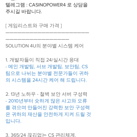
텔레그램 : CASINOPOWER4 로 상담을 
주시길 바랍니다.
[ 게임리스트와 구매 가격 ]
—————————————————————
————————————————
SOLUTION 4U의 분야별 시스템 케어
1. 개발자들이 직접 24/실시간 응대
- 메인 개발팀, 서브 개발팀, 보안팀, CS
팀으로 나뉘는 분야별 전문가들이 귀하
의 시스템을 24시간 케어 해 드립니다.
2. 13년 노하우 - 철벽 보안 서버 구성력
- 2010년부터 숫하게 많은 사고와 오류
를 겪으며 만들어진 강력한 보안 구성력
은 귀하의 재산을 안전하게 지켜 드릴 것
입니다.
3. 365/24 끊김없는 CS 관리체계.