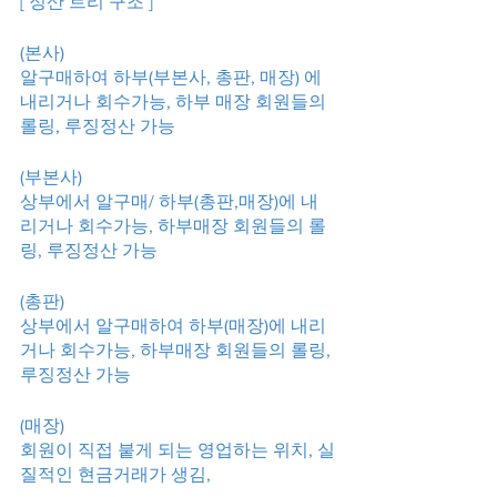
[ 정산 트리 구조 ]
(본사)
알구매하여 하부(부본사, 총판, 매장) 에 
내리거나 회수가능, 하부 매장 회원들의 
롤링, 루징정산 가능
(부본사)
상부에서 알구매/ 하부(총판,매장)에 내
리거나 회수가능, 하부매장 회원들의 롤
링, 루징정산 가능
(총판)
상부에서 알구매하여 하부(매장)에 내리
거나 회수가능, 하부매장 회원들의 롤링, 
루징정산 가능
(매장)
회원이 직접 붙게 되는 영업하는 위치, 실
질적인 현금거래가 생김,