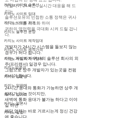
카지노 사이트 솔루션
개발자가 24시간 , 실시간 대응을 해 드
리는
카지노 사이트 임대
솔루션포유의 민첩한 소통 정책은 귀사
카지노 사이트 가격
의 리스크를 최소화 하여
귀하의 영업력을 극대화 시켜 드릴 겁니
카지노 솔루션 분양
다.
카지노 사이트 제작임대
개발자가 24시간 시스템을 돌보지 않는 
카지노 사이트 제작가격
경우가 허다 합니다.
이는, 개발자가 귀사의 솔루션 회사의 외
카지노 사이트 제작업체
주(프리랜서) 일경우 입니다.
카지노알공급
그럼으로 상주 개발자가 있는곳을 컨펌 
하셔야 합니다.
카지노 알분양
카지노 알판매
24시간 응대와 통화가 가능하면 상주 개
발자가 있는 것이지만,
카지노 알가격
새벽에 통화 응대가 불가능 하다고 이야
카지노 알본사
길 하면
해당 업체는 바로 거르시는게 정신 건강
카지노 알값
에 좋습니다.