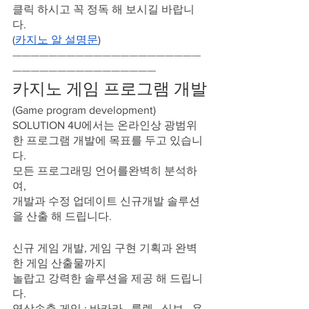
클릭 하시고 꼭 정독 해 보시길 바랍니
다.
(
카지노 알 설명문
)
—————————————————————
————————————————
카지노 게임 프로그램 개발
(Game program development)
SOLUTION 4U에서는 온라인상 광범위
한 프로그램 개발에 목표를 두고 있습니
다.
모든 프로그래밍 언어를완벽히 분석하
여,
개발과 수정 업데이트 신규개발 솔루션
을 산출 해 드립니다.
신규 게임 개발, 게임 구현 기획과 완벽
한 게임 산출물까지
놀랍고 강력한 솔루션을 제공 해 드립니
다.
영상송출 게임 : 바카라 . 룰렛 . 식보 . 용