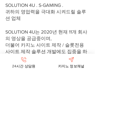
SOLUTION 4U . S-GAMING .
귀하의 영업력을 극대화 시켜드릴 솔루
션 업체
SOLUTION 4U는 2020년 현재 11개 회사
의 영상을 공급중이며,
더불어 카지노 사이트 제작 / 슬롯전용 
사이트 제작 솔루션 개발에도 집중을 하
고 있습니다.
더 깊은 내용의 상담을 원하신다면 아래 
24시간 상담원
카지노 정보채널
연락처로 상담을 부탁 드립니다.
앞으로도 계속적인 공급 업데이트와 더
욱 편리해진 플랫폼으로,
귀사의 영업체 큰 기틀이 되어 드릴 것을 
약속 드립니다.
—————————————————————
————————————————