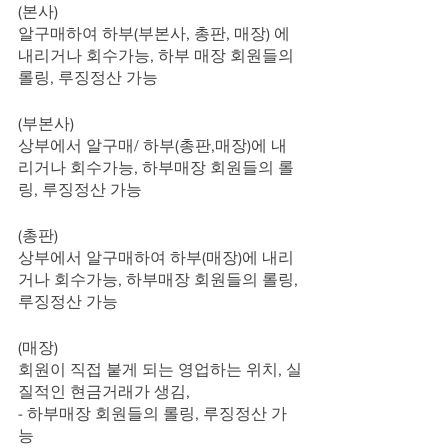
(본사)
알구매하여 하부(부본사, 총판, 매장) 에 
내리거나 회수가능, 하부 매장 회원들의 
롤링, 루징정산 가능
(부본사)
상부에서 알구매/ 하부(총판,매장)에 내
리거나 회수가능, 하부매장 회원들의 롤
링, 루징정산 가능
(총판)
상부에서 알구매하여 하부(매장)에 내리
거나 회수가능, 하부매장 회원들의 롤링, 
루징정산 가능
(매장)
회원이 직접 붙게 되는 영업하는 위치, 실
질적인 현금거래가 생김,
- 하부매장 회원들의 롤링, 루징정산 가
능