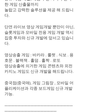
한 게임 산출물까지
놀랍고 강력한 솔루션을 제공 해 드립니
다.
단연 라이브 영상 게임개발 뿐만이 아닌,
슬롯게임과 모바일 전용 게임 개발 역시 
집중 투자와 신규 개발에 앞서고 있습니
다.
영상송출 게임 : 바카라 . 룰렛 . 식보 . 용
호문 . 블랙잭 . 홀덤 . 홀짝 . 로또
영상송출에 의거한 게임 콘텐츠와 외전 
카지노 게임도 신규 개발을 해드립니다.
중국점(중국매), 게임 그림장 , 모바일 어
플리케이션과 각종 보드게임 신규 개발 
가능.
—————————————————————
————————————————