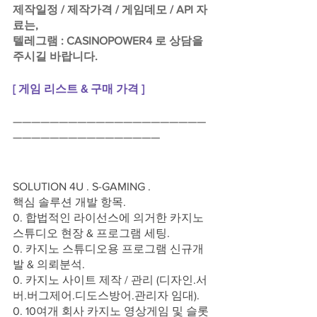
제작일정 / 제작가격 / 게임데모 / API 자
료는,
텔레그램 : CASINOPOWER4 로 상담을 
주시길 바랍니다.
[ 게임 리스트 & 구매 가격 ]
—————————————————————
————————————————
SOLUTION 4U . S-GAMING .
핵심 솔루션 개발 항목.
0. 합법적인 라이선스에 의거한 카지노 
스튜디오 현장 & 프로그램 세팅.
0. 카지노 스튜디오용 프로그램 신규개
발 & 의뢰분석.
0. 카지노 사이트 제작 / 관리 (디자인.서
버.버그제어.디도스방어.관리자 임대).
0. 10여개 회사 카지노 영상게임 및 슬롯