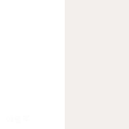
| 에볼루