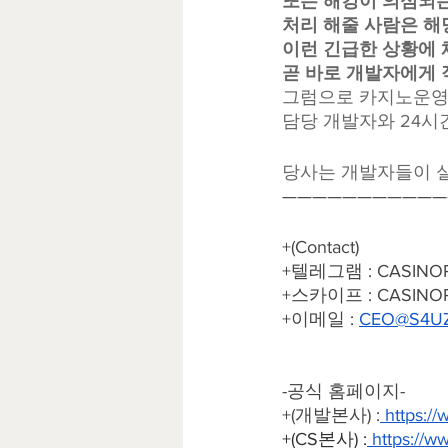
또는 해킹이 의심되는
처리 해줄 사람은 해
이런 긴급한 상황에 
곧 바로 개발자에게 
그럼으로 카지노운영
담당 개발자와 24시
당사는 개발자들이 실
———————————
+(Contact)
+텔레그램 : CASINO
+스카이프 : CASINO
+이메일 : 
CEO@S4UZ
-공식 홈페이지-
+(개발본사) :
 https:/
+(CS본사) :
 https://w