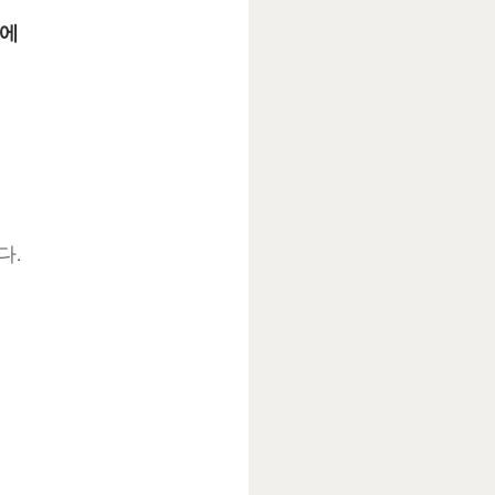
지에
다.