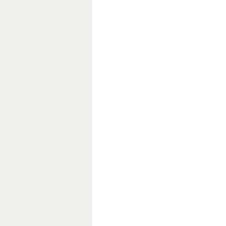
바카라 영상공급
바카라 제
마이크로 카지노 제작
마이크