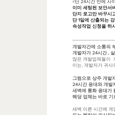
<단 24시간 만에 
이미 세팅된 보안서버
단지 로고만 바꾸시고 
단 1일에 산출되는 
속성작업 신청을 하시
————————————
개발자간에 소통의 부
개발자가 24시간 , 
많은 개발업체들이  
이는, 개발자가 귀사
그럼으로 상주 개발자
24시간 응대와 개발
새벽에 통화 응대가 
해당 업체는 바로 기
새벽 이른 시간에 게