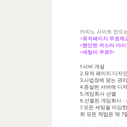
션카지노 본
에볼루션카지노 솔루
카지노 사이트 만드는
<유저페이지 무료제
<왠만한 커스터 마이
<세팅비 무료!!>
1.서버 개설
2.유져 페이지 디자
3.사업장에 맞는 관리
4.증설된 서버에 디
5.게임회사 선별
6.선별된 게임회사 - 
7.모든 세팅을 마감
위 모든 작업은 약 7